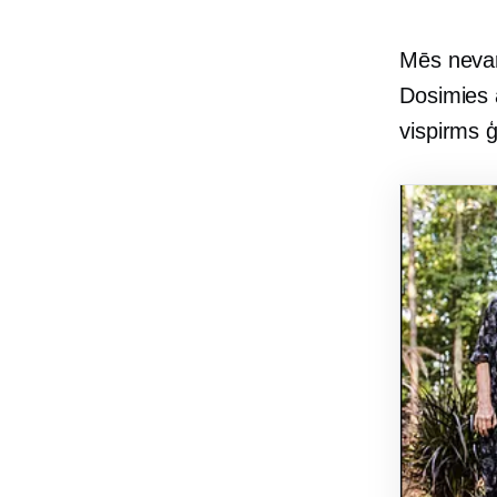
Mēs nevar
Dosimies a
vispirms 