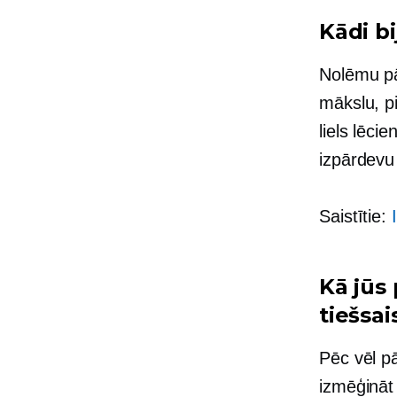
Kādi bi
Nolēmu pā
mākslu, pi
liels lēci
izpārdevu
Saistītie:
Kā jūs
tiešsa
Pēc vēl p
izmēģināt 