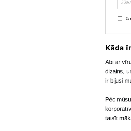
Es 
Kāda i
Abi ar vīr
dizains, u
ir bijusi
Pēc mūsu 
korporatīv
taisīt mā