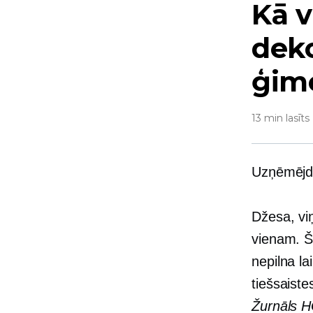
Kā v
deko
ģime
13 min lasīts
Uzņēmējda
Džesa, vi
vienam. Šī
nepilna la
tiešsaist
Žurnāls 