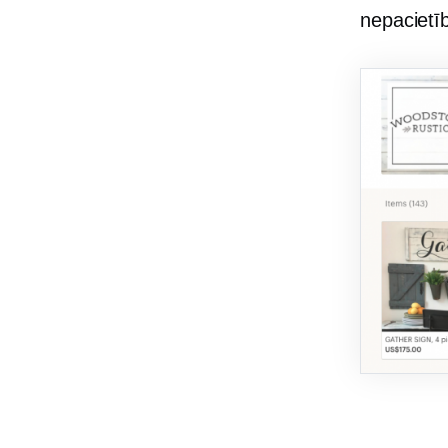
nepacietī