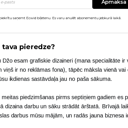
Apmaksa
piekrītu saņemt Ecwid biļetenu. Es varu anulēt abonementu jebkurā laikā.
r tava pieredze?
u Džo esam grafiskie dizaineri (mana specialitāte ir
n viņš ir no reklāmas fona), tāpēc māksla vienā vai 
 mūsu ikdienas sastāvdaļa jau no paša sākuma.
meitas piedzimšanas pirms septiņiem gadiem es 
ā dizaina darbu un sāku strādāt ārštatā. Brīvajā la
kslas darbus mūsu mājām, un radās jauna biznesa i