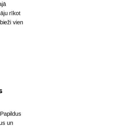
ajā
āju rīkot
bieži vien
s
 Papildus
mus un