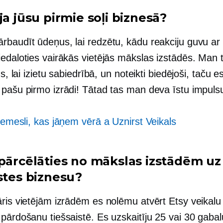
ja jūsu pirmie soļi biznesā?
rbaudīt ūdeņus, lai redzētu, kādu reakciju guvu ar
edaloties vairākās vietējās mākslas izstādēs. Man t
ens, lai izietu sabiedrībā, un noteikti biedējoši, taču 
 pašu pirmo izrādi! Tātad tas man deva īstu impulsu
Iemesli, kas jāņem vērā a
Uznirst
Veikals
 pārcēlāties no mākslas izstādēm uz
istes biznesu?
āris vietējām izrādēm es nolēmu atvērt Etsy veikalu
pārdošanu tiešsaistē. Es uzskaitīju 25 vai 30 gabal