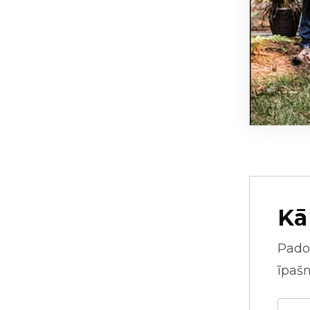
Kā
Pado
īpaš