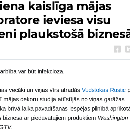
iena kaislīga mājas
ratore ieviesa visu
ni plaukstošā biznes
rbība var būt infekcioza.
ņas vecāki un viņas vīrs atradās
Vudstokas Rustic
p
 mājas dekoru studija attīstījās no viņas garāžas
ika
brīvā laika pavadīšanas iespējas pilnībā aprīkot
es biznesā ar piedāvātajiem produktiem
Washington 
HGTV
.