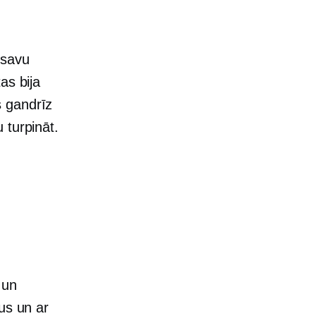
 savu
as bija
es gandrīz
 turpināt.
 un
us un ar