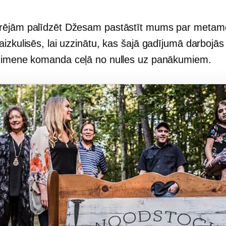
ējām palīdzēt Džesam pastāstīt mums par metamo
izkulisēs, lai uzzinātu, kas šajā gadījumā darbojā
ģimene
komanda ceļā no nulles uz panākumiem.