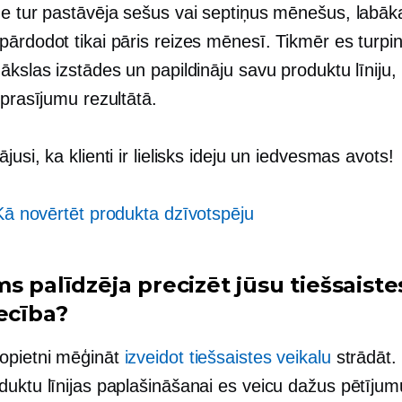
ne tur pastāvēja sešus vai septiņus mēnešus, labāk
ārdodot tikai pāris reizes mēnesī. Tikmēr es turpin
ākslas izstādes un papildināju savu produktu līniju, 
eprasījumu rezultātā.
jusi, ka klienti ir lielisks ideju un iedvesmas avots!
Kā novērtēt produkta dzīvotspēju
ms palīdzēja
precizēt
jūsu tiešsaiste
ecība?
opietni mēģināt
izveidot tiešsaistes veikalu
strādāt.
duktu līnijas paplašināšanai es veicu dažus pētīju