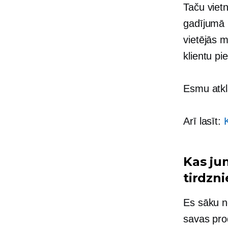
Taču viet
gadījumā p
vietējās m
klientu pi
Esmu atklā
Arī lasīt:
Kas ju
tirdzni
Es sāku n
savas pro