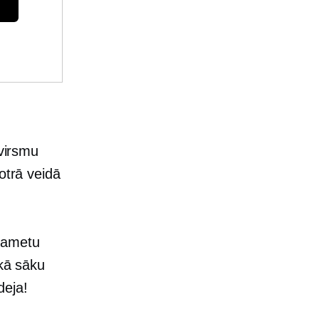
 virsmu
otrā veidā
pametu
ikā sāku
deja!