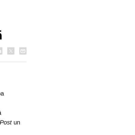
ā
a
ā
Post
un