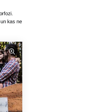
rfozi.
s un kas ne