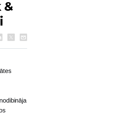
k &
i
tātes
nodibināja
os