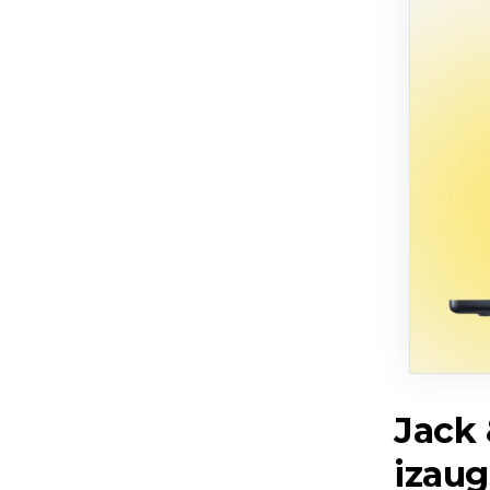
Jack 
izau