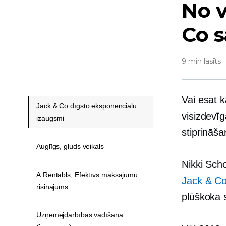
No v
Co s
9 min lasīts
Vai esat k
Jack & Co dīgsto eksponenciālu
visizdevī
izaugsmi
stiprināša
Auglīgs, gluds veikals
Nikki Sch
A Rentabls, Efektīvs maksājumu
Jack & Co
risinājums
plūškoka 
Uzņēmējdarbības vadīšana