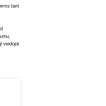
pirms tam
id
ījumu,
 veidojot