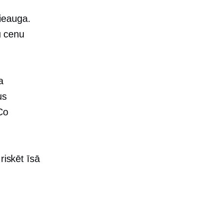
ieauga.
u cenu
a
us
Co
riskēt īsā