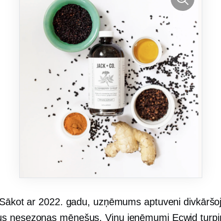
Sākot ar 2022. gadu, uzņēmums aptuveni divkāršo
us
nesezonas
mēnešus. Viņu ieņēmumi Ecwid turpi