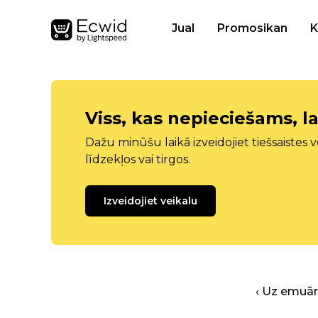
Jual
Promosikan
K
Viss, kas nepieciešams, la
Dažu minūšu laikā izveidojiet tiešsaistes ve
līdzekļos vai tirgos.
Izveidojiet veikalu
‹ Uz emuā