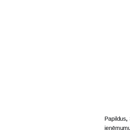
Papildus
,
ieņēmum