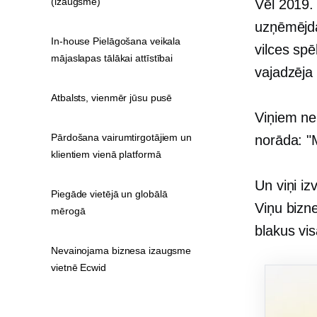
(izaugsmē)
Vēl 2019.
uzņēmējda
In-house Pielāgošana veikala
vilces sp
mājaslapas tālākai attīstībai
vajadzēja 
Atbalsts, vienmēr jūsu pusē
Viņiem neb
Pārdošana vairumtirgotājiem un
norāda: "
klientiem vienā platformā
Un viņi iz
Piegāde vietējā un globālā
Viņu bizne
mērogā
blakus vis
Nevainojama biznesa izaugsme
vietnē Ecwid