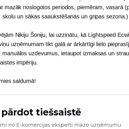
at mazāk noslogotos periodos, piemēram, vasarā (
z skolu
un sākas saaukstēšanās un gripas sezona.)
ējām Nikiju Šoniju, lai uzzinātu, kā Lightspeed Ecw
viņu uzņēmumam tikt galā ar ārkārtīgi lielo piepras
 manuālos uzdevumus, ietaupot izmaksas un strauji
aistes impēriju.
simies saldumā!
 pārdot tiešsaistē
mi no
E-komercijas
eksperti mazo uzņēmumu