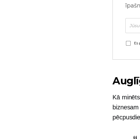
īpaš
Es 
Auglī
Kā minēts,
biznesam —
pēcpusdie