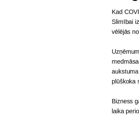
Kad COVID
Slimībai i
vēlējās no
Uzņēmums 
medmāsas i
aukstuma 
plūškoka s
Bizness g
laika peri