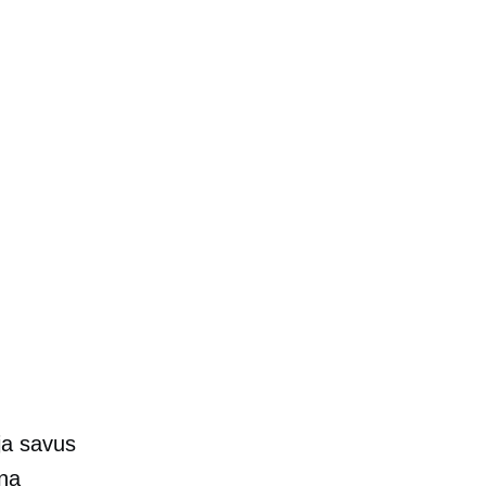
ja savus
na