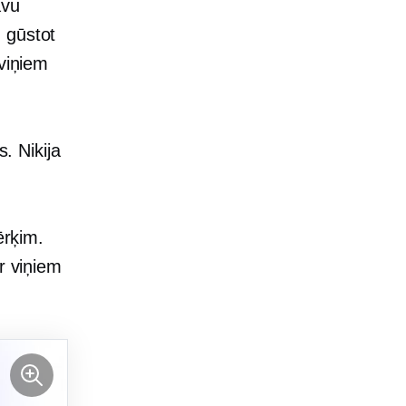
avu
 gūstot
viņiem
s. Nikija
ērķim.
r viņiem