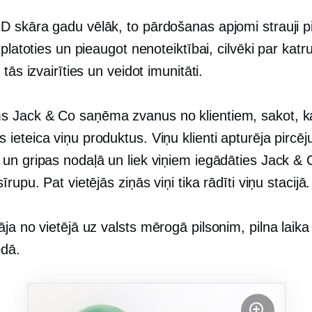
 skāra gadu vēlāk, to pārdošanas apjomi strauji p
zplatoties un pieaugot nenoteiktībai, cilvēki par katr
 tās izvairīties un veidot imunitāti.
Jack & Co saņēma zvanus no klientiem, sakot, k
eteica viņu produktus. Viņu klienti apturēja pircēj
un gripas nodaļā un liek viņiem iegādāties Jack & 
īrupu. Pat vietējās ziņās viņi tika rādīti viņu stacijā.
āja no vietējā uz
valsts mērogā
pilsonim,
pilna laika
odā.