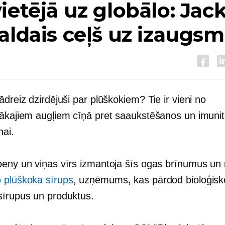
ietējā uz globālo: Jac
aldais ceļš uz izaugsm
ādreiz dzirdējuši par plūškokiem? Tie ir vieni no
gākajiem augļiem cīņā pret saaukstēšanos un imuni
nai.
oeny un viņas vīrs izmantoja šīs ogas brīnumus un 
 plūškoka sīrups
, uzņēmums, kas pārdod bioloģisk
sīrupus un produktus.