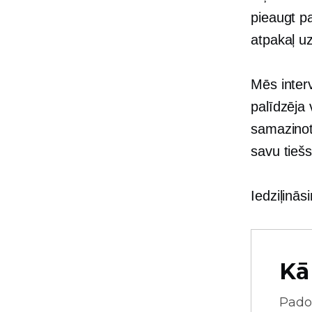
pieaugt p
atpakaļ u
Mēs interv
palīdzēja 
samazinot
savu tiešs
Iedziļinā
Kā
Pado