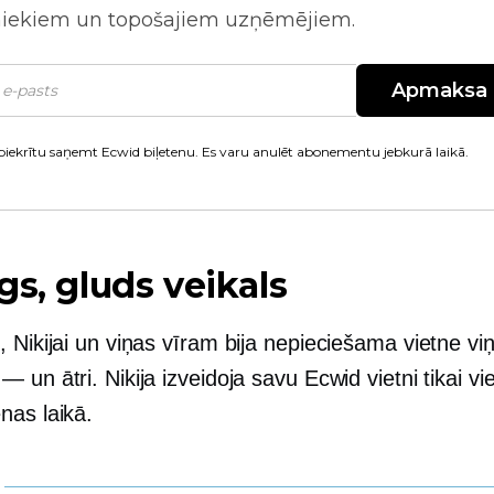
niekiem un topošajiem uzņēmējiem.
Apmaksa
piekrītu saņemt Ecwid biļetenu. Es varu anulēt abonementu jebkurā laikā.
gs, gluds veikals
 Nikijai un viņas vīram bija nepieciešama vietne vi
 un ātri. Nikija izveidoja savu Ecwid vietni tikai vi
nas laikā.