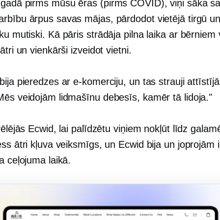
 gadā pirms mūsu ēras
(pirms COVID),
viņi sāka s
rbību ārpus savas mājas, pārdodot vietējā tirgū un
ēku
mutiski.
Kā pāris strādāja
pilna laika
ar bērniem 
ātri un vienkārši izveidot vietni.
ija pieredzes ar e-komerciju, un tas strauji attīstījā
Mēs veidojām lidmašīnu debesīs, kamēr tā lidoja."
vēlējās Ecwid, lai palīdzētu viņiem nokļūt līdz galam
ss ātri kļuva veiksmīgs, un Ecwid bija un joprojām i
a ceļojuma laikā.