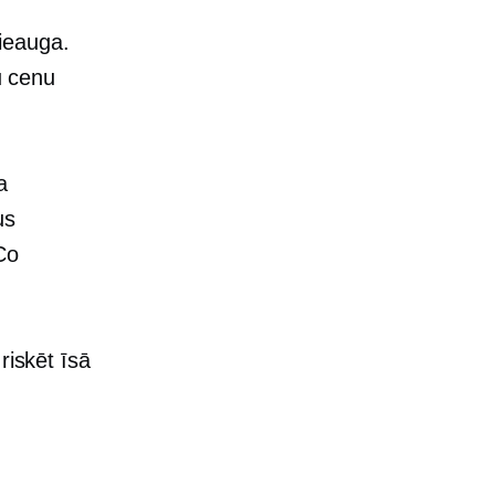
ieauga.
u cenu
a
us
Co
riskēt īsā