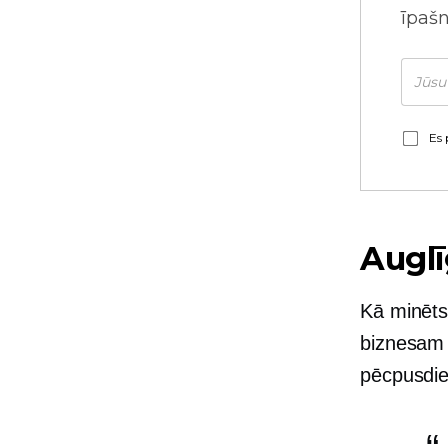
īpaš
Es 
Auglī
Kā minēts,
biznesam —
pēcpusdie