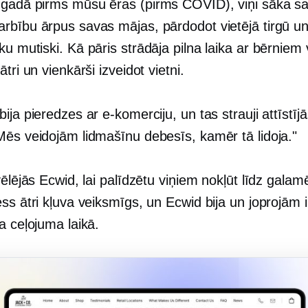
 gadā pirms mūsu ēras
(pirms COVID),
viņi sāka s
rbību ārpus savas mājas, pārdodot vietējā tirgū un
ēku
mutiski.
Kā pāris strādāja
pilna laika
ar bērniem 
ātri un vienkārši izveidot vietni.
ija pieredzes ar e-komerciju, un tas strauji attīstījā
Mēs veidojām lidmašīnu debesīs, kamēr tā lidoja."
vēlējās Ecwid, lai palīdzētu viņiem nokļūt līdz galam
ss ātri kļuva veiksmīgs, un Ecwid bija un joprojām i
a ceļojuma laikā.