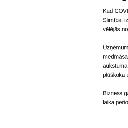
Kad COVID
Slimībai i
vēlējās no
Uzņēmums 
medmāsas i
aukstuma 
plūškoka s
Bizness g
laika peri