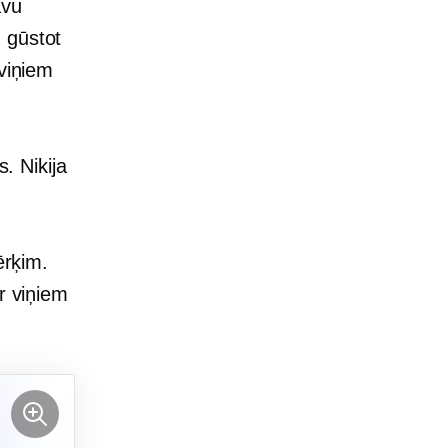
avu
 gūstot
viņiem
s. Nikija
ērķim.
r viņiem