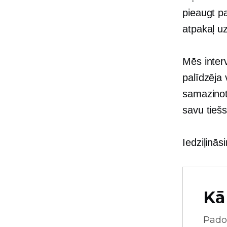
pieaugt p
atpakaļ u
Mēs interv
palīdzēja 
samazinot
savu tiešs
Iedziļinā
Kā
Pado