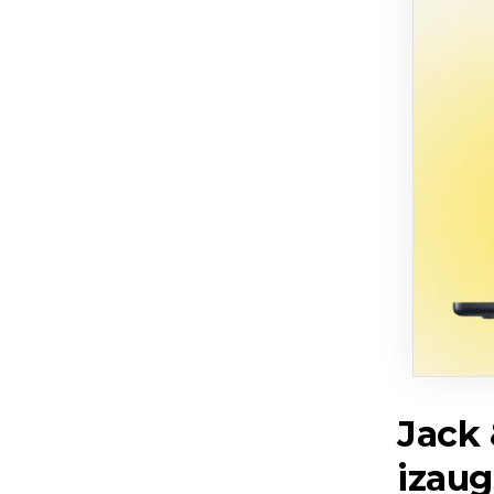
Jack 
izau