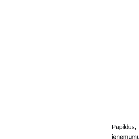
Papildus
,
ieņēmum