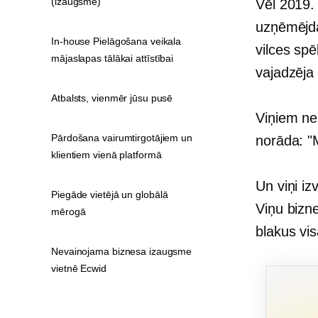
(izaugsmē)
Vēl 2019.
uzņēmējda
In-house Pielāgošana veikala
vilces sp
mājaslapas tālākai attīstībai
vajadzēja 
Atbalsts, vienmēr jūsu pusē
Viņiem neb
Pārdošana vairumtirgotājiem un
norāda: "
klientiem vienā platformā
Un viņi iz
Piegāde vietējā un globālā
Viņu bizne
mērogā
blakus vis
Nevainojama biznesa izaugsme
vietnē Ecwid