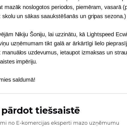
at mazāk noslogotos periodos, piemēram, vasarā (
z skolu
un sākas saaukstēšanās un gripas sezona.)
ējām Nikiju Šoniju, lai uzzinātu, kā Lightspeed Ecw
viņu uzņēmumam tikt galā ar ārkārtīgi lielo piepras
 manuālos uzdevumus, ietaupot izmaksas un strauji
aistes impēriju.
simies saldumā!
 pārdot tiešsaistē
mi no
E-komercijas
eksperti mazo uzņēmumu