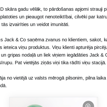
 skāra gadu vēlāk, to pārdošanas apjomi strauji p
zplatoties un pieaugot nenoteiktībai, cilvēki par katr
 tās izvairīties un veidot imunitāti.
Jack & Co saņēma zvanus no klientiem, sakot, k
eteica viņu produktus. Viņu klienti apturēja pircēj
un gripas nodaļā un liek viņiem iegādāties Jack & 
īrupu. Pat vietējās ziņās viņi tika rādīti viņu stacijā.
āja no vietējā uz
valsts mērogā
pilsonim,
pilna laika
odā.