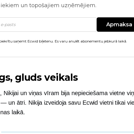
niekiem un topošajiem uzņēmējiem.
Apmaksa
piekrītu saņemt Ecwid biļetenu. Es varu anulēt abonementu jebkurā laikā.
gs, gluds veikals
 Nikijai un viņas vīram bija nepieciešama vietne vi
 un ātri. Nikija izveidoja savu Ecwid vietni tikai vi
nas laikā.