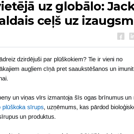
ietējā uz globālo: Jac
aldais ceļš uz izaugsm
ādreiz dzirdējuši par plūškokiem? Tie ir vieni no
gākajiem augļiem cīņā pret saaukstēšanos un imuni
nai.
oeny un viņas vīrs izmantoja šīs ogas brīnumus un 
 plūškoka sīrups
, uzņēmums, kas pārdod bioloģisk
sīrupus un produktus.