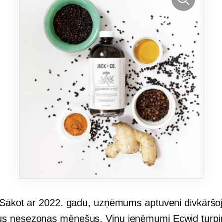
Sākot ar 2022. gadu, uzņēmums aptuveni divkāršo
us
nesezonas
mēnešus. Viņu ieņēmumi Ecwid turpi