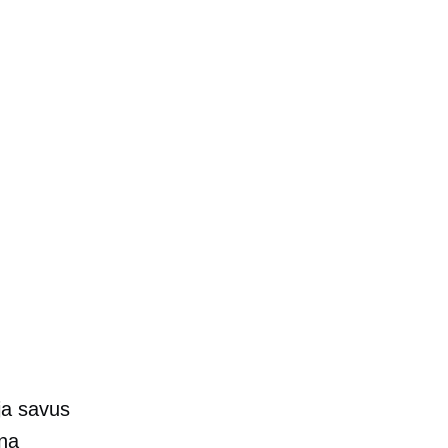
ja savus
na