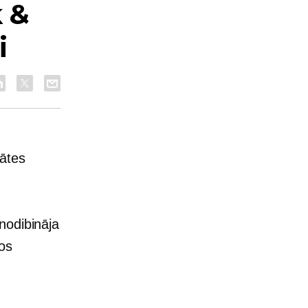
k &
i
tātes
nodibināja
os