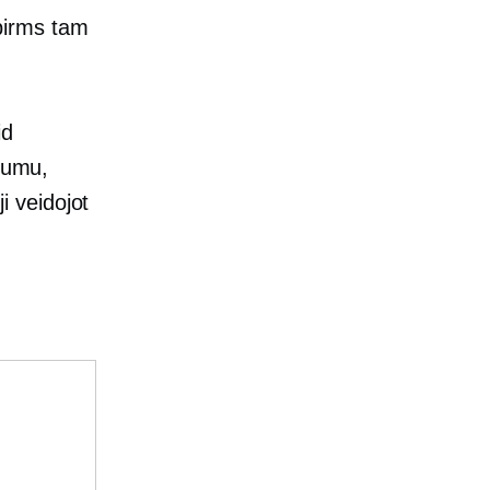
pirms tam
id
ījumu,
 veidojot