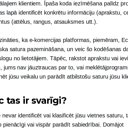
iālajiem klientiem. Īpaša koda iezīmēšana palīdz pr
as lapā identificēt konkrētu informāciju (aprakstu, c
tus (attēlus, rangus, atsauksmes utt.).
pzināties, ka e-komercijas platformas, piemēram, Ec
tiska satura pazemināšana, un veic šo kodēšanas d
ogu no lietotājiem. Tāpēc, rakstot aprakstu vai ievi
, jums nav jāuztraucas par to, vai meklētājprogra
ēt jūsu veikalu un parādīt atbilstošu saturu jūsu kl
 tas ir svarīgi?
nevar identificēt vai klasificēt jūsu vietnes saturu, 
 pienācīgi vai vispār parādīt sabiedrībai. Domājot