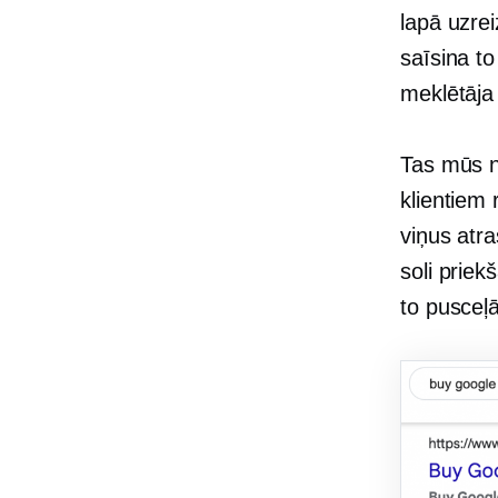
lapā uzre
saīsina t
meklētāja 
Tas mūs n
klientiem 
viņus atra
soli prie
to pusceļā