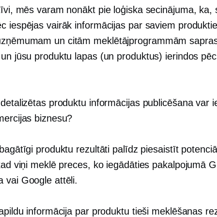
tīvi, mēs varam nonākt pie loģiska secinājuma, ka, 
c iespējas vairāk informācijas par saviem produkti
 uzņēmumam un citām meklētājprogrammām saprast
 un jūsu produktu lapas (un produktus) ierindos pēc
 detalizētas produktu informācijas publicēšana var 
mercijas biznesu?
bagātīgi produktu rezultāti palīdz piesaistīt potenci
 kad viņi meklē preces, ko iegādāties pakalpojumā 
 vai Google attēli.
apildu informācija par produktu tieši meklēšanas re