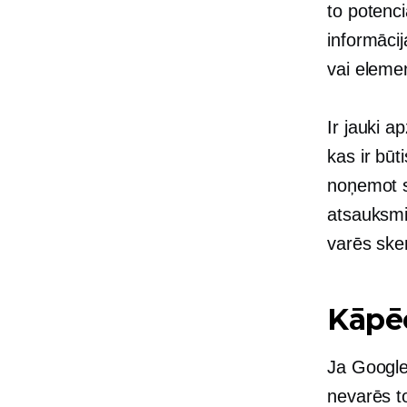
to potenc
informācij
vai elemen
Ir jauki a
kas ir bū
noņemot sl
atsauksmi
varēs sken
Kāpēc
Ja Google 
nevarēs to