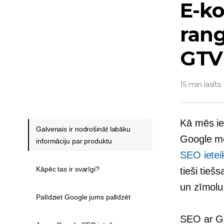
E-ko
rang
GTV
15 min lasīts
Kā mēs ie
Galvenais ir nodrošināt labāku
Google me
informāciju par produktu
SEO ietei
Kāpēc tas ir svarīgi?
tieši tieš
un zīmolu
Palīdziet Google jums palīdzēt
SEO ar Goo