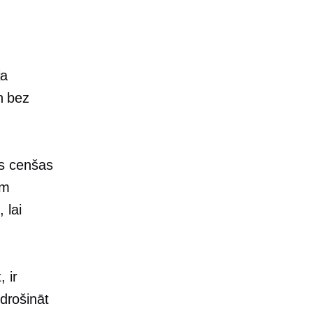
ja
un bez
as cenšas
em
 lai
 ir
odrošināt