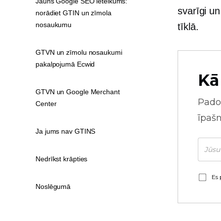
Jauns Google SEO ieteikums:
svarīgi u
norādiet GTIN un zīmola
nosaukumu
tīklā.
GTVN un zīmolu nosaukumi
pakalpojumā Ecwid
Kā
GTVN un Google Merchant
Pado
Center
īpaš
Ja jums nav GTINS
Nedrīkst krāpties
Es 
Noslēgumā