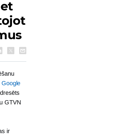
iet
tojot
mus
žēšanu
s
Google
adresēts
uktu GTVN
s ir