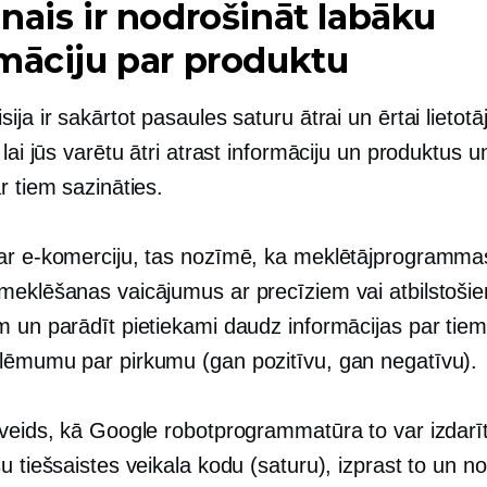
nais ir nodrošināt labāku
māciju par produktu
ija ir sakārtot pasaules saturu ātrai un ērtai lietotā
 lai jūs varētu ātri atrast informāciju un produktus 
r tiem sazināties.
ar e-komerciju, tas nozīmē, ka meklētājprogramm
meklēšanas vaicājumus ar precīziem vai atbilstoši
 un parādīt pietiekami daudz informācijas par tiem,
lēmumu par pirkumu (gan pozitīvu, gan negatīvu).
veids, kā Google robotprogrammatūra to var izdarīt,
u tiešsaistes veikala kodu (saturu), izprast to un n