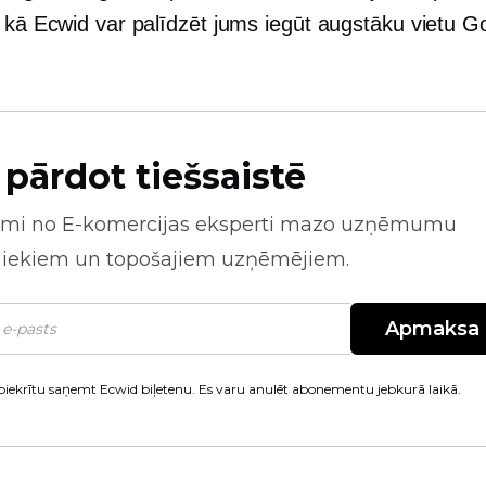
n kā Ecwid var palīdzēt jums iegūt augstāku vietu G
 pārdot tiešsaistē
mi no
E-komercijas
eksperti mazo uzņēmumu
niekiem un topošajiem uzņēmējiem.
Apmaksa
piekrītu saņemt Ecwid biļetenu. Es varu anulēt abonementu jebkurā laikā.