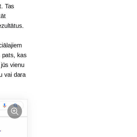
t. Tas
tāt
zultātus.
iālajiem
s pats, kas
 jūs vienu
u vai dara