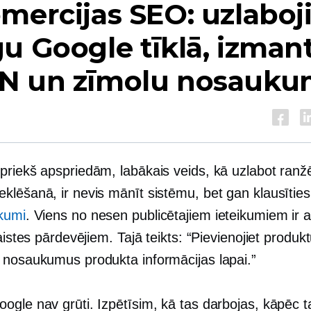
mercijas SEO: uzlaboj
u Google tīklā, izman
N un zīmolu nosauku
priekš apspriedām, labākais veids, kā uzlabot ran
klēšanā, ir nevis mānīt sistēmu, bet gan klausītie
kumi
. Viens no nesen publicētajiem ieteikumiem ir 
saistes pārdevējiem. Tajā teikts: “Pievienojiet prod
 nosaukumus produkta informācijas lapai.”
gle nav grūti. Izpētīsim, kā tas darbojas, kāpēc ta