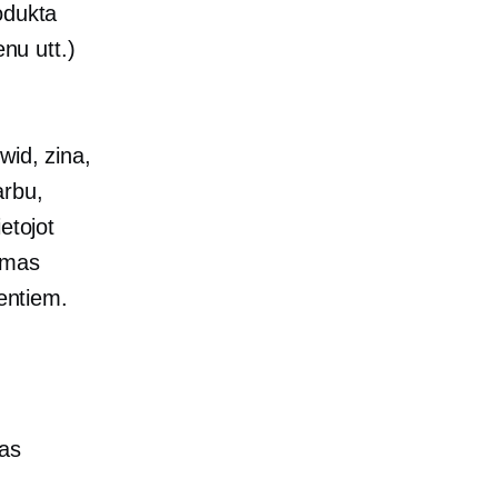
odukta
enu utt.)
wid, zina,
arbu,
etojot
mmas
ientiem.
tas