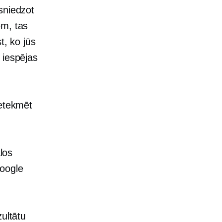
sniedzot
em, tas
, ko jūs
 iespējas
ietekmēt
ālos
Google
zultātu