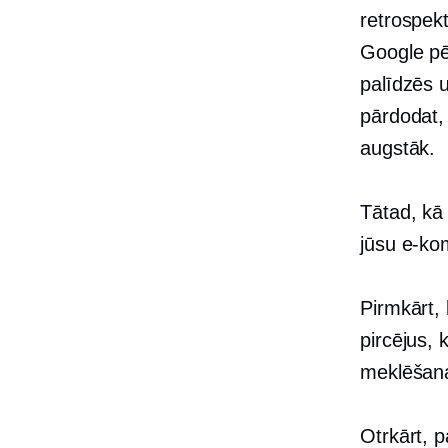
retrospek
Google pē
palīdzēs
pārdodat,
augstāk.
Tātad, kā
jūsu e-ko
Pirmkārt, 
pircējus,
meklēšana
Otrkārt, p