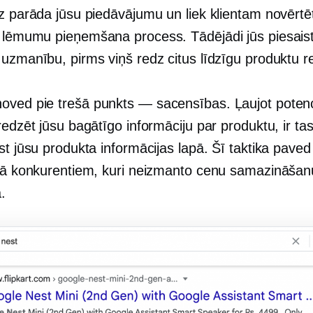
iz parāda jūsu piedāvājumu un liek klientam novērtē
o
lēmumu pieņemšana
process. Tādējādi jūs piesais
uzmanību, pirms viņš redz citus līdzīgu produktu re
oved pie trešā
punkts — sacensības.
Ļaujot potenc
redzēt jūsu bagātīgo informāciju par produktu, ir ta
st jūsu produkta informācijas lapā. Šī taktika paved
kšā konkurentiem, kuri neizmanto cenu samazināšan
.