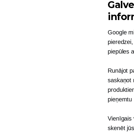
Galve
infor
Google mis
pieredzei,
piepūles a
Runājot p
saskaņot 
produktiem
pieņemtu 
Vienīgais 
skenēt jūs