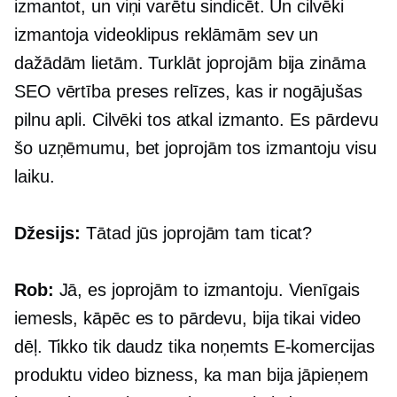
izmantot, un viņi varētu sindicēt. Un cilvēki
izmantoja videoklipus reklāmām sev un
dažādām lietām. Turklāt joprojām bija zināma
SEO vērtība preses relīzes, kas ir nogājušas
pilnu apli. Cilvēki tos atkal izmanto. Es pārdevu
šo uzņēmumu, bet joprojām tos izmantoju visu
laiku.
Džesijs:
Tātad jūs joprojām tam ticat?
Rob:
Jā, es joprojām to izmantoju. Vienīgais
iemesls, kāpēc es to pārdevu, bija tikai video
dēļ. Tikko tik daudz tika noņemts
E-komercijas
produktu video bizness, ka man bija jāpieņem