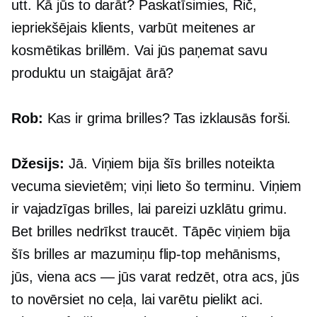
utt. Kā jūs to darāt? Paskatīsimies, Rič,
iepriekšējais klients, varbūt meitenes ar
kosmētikas brillēm. Vai jūs paņemat savu
produktu un staigājat ārā?
Rob:
Kas ir grima brilles? Tas izklausās forši.
Džesijs:
Jā. Viņiem bija šīs brilles noteikta
vecuma sievietēm; viņi lieto šo terminu. Viņiem
ir vajadzīgas brilles, lai pareizi uzklātu grimu.
Bet brilles nedrīkst traucēt. Tāpēc viņiem bija
šīs brilles ar mazumiņu
flip-top
mehānisms,
jūs, viena acs — jūs varat redzēt, otra acs, jūs
to novērsiet no ceļa, lai varētu pielikt aci.