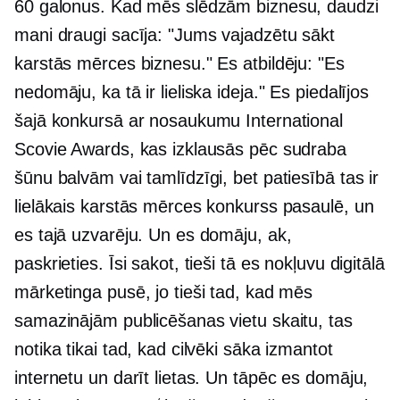
60 galonus. Kad mēs slēdzām biznesu, daudzi
mani draugi sacīja: "Jums vajadzētu sākt
karstās mērces biznesu." Es atbildēju: "Es
nedomāju, ka tā ir lieliska ideja." Es piedalījos
šajā konkursā ar nosaukumu International
Scovie Awards, kas izklausās pēc sudraba
šūnu balvām vai tamlīdzīgi, bet patiesībā tas ir
lielākais karstās mērces konkurss pasaulē, un
es tajā uzvarēju. Un es domāju, ak,
paskrieties. Īsi sakot, tieši tā es nokļuvu digitālā
mārketinga pusē, jo tieši tad, kad mēs
samazinājām publicēšanas vietu skaitu, tas
notika tikai tad, kad cilvēki sāka izmantot
internetu un darīt lietas. Un tāpēc es domāju,