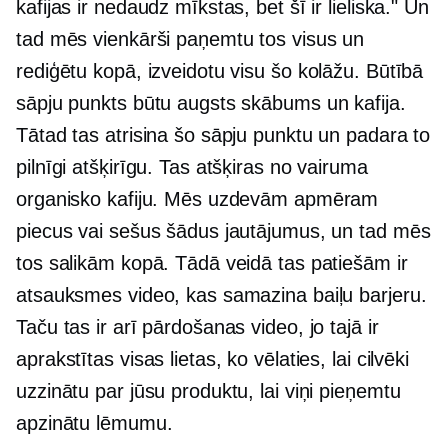
kafijas ir nedaudz mīkstas, bet šī ir lieliska." Un
tad mēs vienkārši paņemtu tos visus un
rediģētu kopā, izveidotu visu šo kolāžu. Būtībā
sāpju punkts būtu augsts skābums un kafija.
Tātad tas atrisina šo sāpju punktu un padara to
pilnīgi atšķirīgu. Tas atšķiras no vairuma
organisko kafiju. Mēs uzdevām apmēram
piecus vai sešus šādus jautājumus, un tad mēs
tos salikām kopā. Tādā veidā tas patiešām ir
atsauksmes video, kas samazina baiļu barjeru.
Taču tas ir arī pārdošanas video, jo tajā ir
aprakstītas visas lietas, ko vēlaties, lai cilvēki
uzzinātu par jūsu produktu, lai viņi pieņemtu
apzinātu lēmumu.