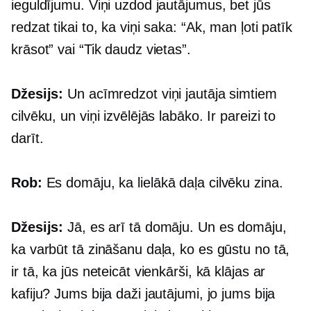
ieguldījumu. Viņi uzdod jautājumus, bet jūs
redzat tikai to, ka viņi saka: “Ak, man ļoti patīk
krāsot” vai “Tik daudz vietas”.
Džesijs:
Un acīmredzot viņi jautāja simtiem
cilvēku, un viņi izvēlējās labāko. Ir pareizi to
darīt.
Rob:
Es domāju, ka lielākā daļa cilvēku zina.
Džesijs:
Jā, es arī tā domāju. Un es domāju,
ka varbūt tā zināšanu daļa, ko es gūstu no tā,
ir tā, ka jūs neteicāt vienkārši, kā klājas ar
kafiju? Jums bija daži jautājumi, jo jums bija