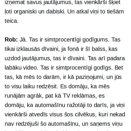
izņemat savus jautājumus, tas vienkārši šķiet
ļoti organiski un dabiski. Un atkal viņi to tiešām
teica.
Rob:
Jā. Tas ir simtprocentīgi godīgums. Tas
tikai izklausās dīvaini, ja fonā ir šī balss, kas
uzdod jautājumus, tas ir dīvaini. Tas arī padara
labāku video. Tas ir simtprocentīgi godīgs. Bet
tas, kā mēs to darām, ir kā paziņojumi, un jūs
to visu laiku redzēsit. Es domāju, ka mēs
runājām agrāk, pat kā TV reklāmas, es
domāju, ka automašīnu ražotāji to darīs, ja viņi
vienkārši atvedīs visus šos cilvēkus, kuri nekad
nav redzējuši šo automašīnu, un saņems viņu