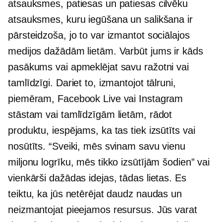
atsauksmes, patiesas un patiesas cilvēku
atsauksmes, kuru iegūšana un salikšana ir
pārsteidzoša, jo to var izmantot sociālajos
medijos dažādām lietām. Varbūt jums ir kāds
pasākums vai apmeklējat savu ražotni vai
tamlīdzīgi. Dariet to, izmantojot tālruni,
piemēram, Facebook Live vai Instagram
stāstam vai tamlīdzīgām lietām, rādot
produktu, iespējams, ka tas tiek izsūtīts vai
nosūtīts. “Sveiki, mēs svinam savu vienu
miljonu logrīku, mēs tikko izsūtījām šodien” vai
vienkārši dažādas idejas, tādas lietas. Es
teiktu, ka jūs netērējat daudz naudas un
neizmantojat pieejamos resursus. Jūs varat