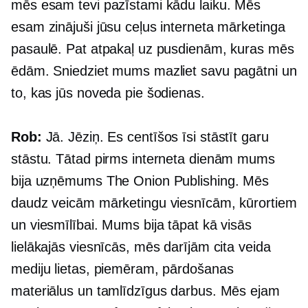
mēs esam tevi pazīstami kādu laiku. Mēs
esam zinājuši jūsu ceļus interneta mārketinga
pasaulē. Pat atpakaļ uz pusdienām, kuras mēs
ēdām. Sniedziet mums mazliet savu pagātni un
to, kas jūs noveda pie šodienas.
Rob:
Jā. Jēziņ. Es centīšos īsi stāstīt garu
stāstu. Tātad pirms interneta dienām mums
bija uzņēmums The Onion Publishing. Mēs
daudz veicām mārketingu viesnīcām, kūrortiem
un viesmīlībai. Mums bija tāpat kā visās
lielākajās viesnīcās, mēs darījām cita veida
mediju lietas, piemēram, pārdošanas
materiālus un tamlīdzīgus darbus. Mēs ejam