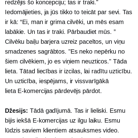
redzējis šo koncepciju; tas ir traki."
Iedomājieties, ja jūs tikko to teicāt par sevi. Tas
ir kā: “Ei, man ir grima cilvēki, un mēs esam
labākie. Un tas ir traki. Pārbaudiet mūs. ”
Cilvēku baiļu barjera uzreiz paceltos, un viņu
smadzenes sagrābtos. "Es neko nepērku no
šiem cilvēkiem, jo ​​es viņiem neuzticos." Tāda
lieta. Tātad liecības ir izcilas, lai radītu uzticību.
Un uzticība, iespējams, ir vissvarīgākā
lieta
E-komercijas
pārdevējs pārdot.
Džesijs:
Tādā gadījumā. Tas ir lieliski. Esmu
bijis iekšā
E-komercijas
uz ilgu laiku. Esmu
lūdzis saviem klientiem atsauksmes video.