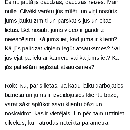
Esmu jautājis daudzas, daudzas reizes. Man
nulle. Cilvēki varētu jūs mīlēt, un viņi nosūtīs
jums jauku zīmīti un pārskatīs jūs un citas
lietas. Bet nosūtīt jums video ir gandrīz
neiespējami. Kā jums iet, kad jums ir klienti?
Kā jūs palīdzat viņiem iegūt atsauksmes? Vai
jūs ejat pa ielu ar kameru vai kā jums iet? Kā
jūs patiešām iegūstat atsauksmes?
Rob:
Nu, pāris lietas. Ja kādu laiku darbojaties
biznesā un jums ir izveidojusies klientu bāze,
varat sākt aplūkot savu klientu bāzi un
noskaidrot, kas ir vietējais. Un pēc tam uzziniet
cilvēkus, kuri atrodas noteiktā parametrā.