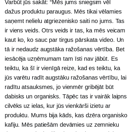
Varbūt jūs sakāt: “Mēs jums sniegsim vēl
dažus produktu paraugus. Mēs tikai vēlamies
saņemt nelielu atgriezenisko saiti no jums. Tas
ir viens veids. Otrs veids ir tas, ka mēs veicam
kaut ko, ko sauc par tirgus pārskata video. Un
tā ir nedaudz augstāka ražošanas vērtība. Bet
iesācēja uzņēmumam tam īsti nav jābūt. Es
teiktu, ka šī ir vienīgā reize, kad es teiktu, ka
jūs varētu radīt augstāku ražošanas vērtību, lai
radītu atsauksmes, jo vienmēr gribējāt būt
dabisks un organisks. Tāpēc tas ir vairāk laipns
cilvēks uz ielas, kur jūs vienkārši izietu ar
produktu. Mums bija kāds, kas dzēra organisko
kafiju. Mēs patiešām devāmies uz zemnieku