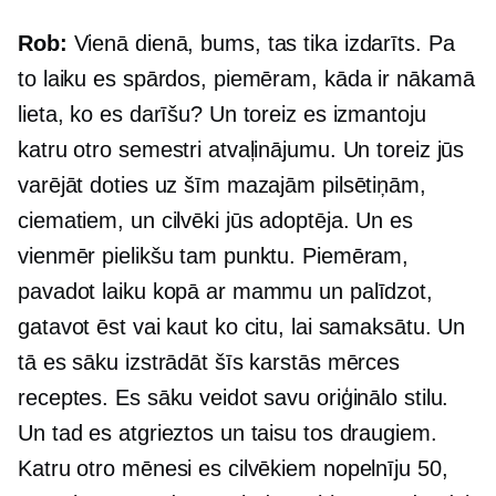
Rob:
Vienā dienā, bums, tas tika izdarīts. Pa
to laiku es spārdos, piemēram, kāda ir nākamā
lieta, ko es darīšu? Un toreiz es izmantoju
katru otro semestri atvaļinājumu. Un toreiz jūs
varējāt doties uz šīm mazajām pilsētiņām,
ciematiem, un cilvēki jūs adoptēja. Un es
vienmēr pielikšu tam punktu. Piemēram,
pavadot laiku kopā ar mammu un palīdzot,
gatavot ēst vai kaut ko citu, lai samaksātu. Un
tā es sāku izstrādāt šīs karstās mērces
receptes. Es sāku veidot savu oriģinālo stilu.
Un tad es atgrieztos un taisu tos draugiem.
Katru otro mēnesi es cilvēkiem nopelnīju 50,