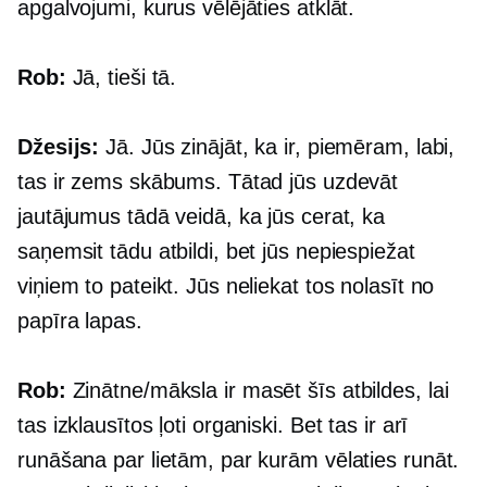
apgalvojumi, kurus vēlējāties atklāt.
Rob:
Jā, tieši tā.
Džesijs:
Jā. Jūs zinājāt, ka ir, piemēram, labi,
tas ir zems skābums. Tātad jūs uzdevāt
jautājumus tādā veidā, ka jūs cerat, ka
saņemsit tādu atbildi, bet jūs nepiespiežat
viņiem to pateikt. Jūs neliekat tos nolasīt no
papīra lapas.
Rob:
Zinātne/māksla ir masēt šīs atbildes, lai
tas izklausītos ļoti organiski. Bet tas ir arī
runāšana par lietām, par kurām vēlaties runāt.