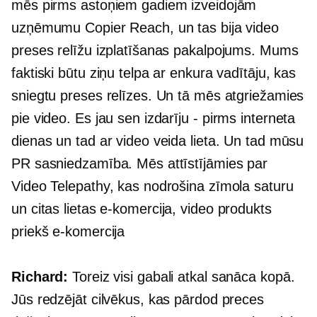
mēs pirms astoņiem gadiem izveidojām
uzņēmumu Copier Reach, un tas bija video
preses relīžu izplatīšanas pakalpojums. Mums
faktiski būtu ziņu telpa ar enkura vadītāju, kas
sniegtu preses relīzes. Un tā mēs atgriežamies
pie video. Es jau sen izdarīju -
pirms interneta
dienas un tad ar video veida lieta. Un tad mūsu
PR sasniedzamība. Mēs attīstījāmies par
Video Telepathy, kas nodrošina zīmola saturu
un citas lietas
e-komercija,
video produkts
priekš
e-komercija
Richard:
Toreiz visi gabali atkal sanāca kopā.
Jūs redzējāt cilvēkus, kas pārdod preces