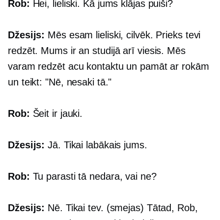
Rob:
Hei, lieliski. Kā jums klājas puiši?
Džesijs:
Mēs esam lieliski, cilvēk. Prieks tevi
redzēt. Mums ir an
studijā
arī viesis. Mēs
varam redzēt acu kontaktu un pamāt ar rokām
un teikt: "Nē, nesaki tā."
Rob:
Šeit ir jauki.
Džesijs:
Jā. Tikai labākais jums.
Rob:
Tu parasti tā nedara, vai ne?
Džesijs:
Nē. Tikai tev. (smejas) Tātad, Rob,