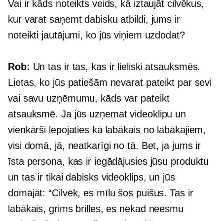
Vai ir kāds noteikts veids, kā iztaujāt cilvēkus,
kur varat saņemt dabisku atbildi, jums ir
noteikti jautājumi, ko jūs viņiem uzdodat?
Rob:
Un tas ir tas, kas ir lieliski atsauksmēs.
Lietas, ko jūs patiešām nevarat pateikt par sevi
vai savu uzņēmumu, kāds var pateikt
atsauksmē. Ja jūs uzņemat videoklipu un
vienkārši lepojaties kā labākais no labākajiem,
visi domā, jā, neatkarīgi no tā. Bet, ja jums ir
īsta persona, kas ir iegādājusies jūsu produktu
un tas ir tikai dabisks videoklips, un jūs
domājat: “Cilvēk, es mīlu šos puišus. Tas ir
labākais, grims brilles, es nekad neesmu