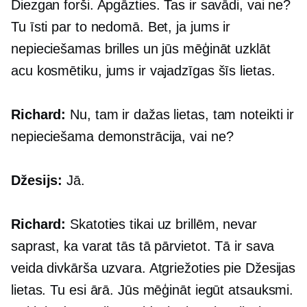
Diezgan forši. Apgāzties. Tas ir savādi, vai ne?
Tu īsti par to nedomā. Bet, ja jums ir
nepieciešamas brilles un jūs mēģināt uzklāt
acu kosmētiku, jums ir vajadzīgas šīs lietas.
Richard:
Nu, tam ir dažas lietas, tam noteikti ir
nepieciešama demonstrācija, vai ne?
Džesijs:
Jā.
Richard:
Skatoties tikai uz brillēm, nevar
saprast, ka varat tās tā pārvietot. Tā ir sava
veida divkārša uzvara. Atgriežoties pie Džesijas
lietas. Tu esi ārā. Jūs mēģināt iegūt atsauksmi.