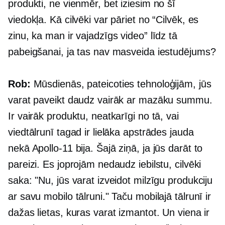
produkti, ne vienmēr, bet iziesim no šī
viedokļa. Kā cilvēki var pāriet no “Cilvēk, es
zinu, ka man ir vajadzīgs video” līdz tā
pabeigšanai, ja tas nav masveida iestudējums?
Rob:
Mūsdienās, pateicoties tehnoloģijām, jūs
varat paveikt daudz vairāk ar mazāku summu.
Ir vairāk produktu, neatkarīgi no tā, vai
viedtālrunī tagad ir lielāka apstrādes jauda
nekā
Apollo-11
bija. Šajā ziņā, ja jūs darāt to
pareizi. Es joprojām nedaudz iebilstu, cilvēki
saka: "Nu, jūs varat izveidot milzīgu produkciju
ar savu mobilo tālruni." Taču mobilajā tālrunī ir
dažas lietas, kuras varat izmantot. Un viena ir