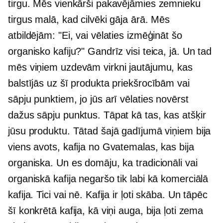
tirgu. Mēs vienkārši pakavējāmies zemnieku
tirgus malā, kad cilvēki gāja ārā. Mēs
atbildējām: "Ei, vai vēlaties izmēģināt šo
organisko kafiju?" Gandrīz visi teica, jā. Un tad
mēs viņiem uzdevām virkni jautājumu, kas
balstījās uz šī produkta priekšrocībām vai
sāpju punktiem, jo ​​jūs arī vēlaties novērst
dažus sāpju punktus. Tāpat kā tas, kas atšķir
jūsu produktu. Tātad šajā gadījumā viņiem bija
viens avots, kafija no Gvatemalas, kas bija
organiska. Un es domāju, ka tradicionāli vai
organiskā kafija negaršo tik labi kā komerciālā
kafija. Tici vai nē. Kafija ir ļoti skāba. Un tāpēc
šī konkrētā kafija, kā viņi auga, bija ļoti zema