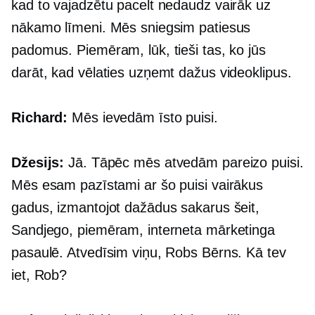
kad to vajadzētu pacelt nedaudz vairāk uz
nākamo līmeni. Mēs sniegsim patiesus
padomus. Piemēram, lūk, tieši tas, ko jūs
darāt, kad vēlaties uzņemt dažus videoklipus.
Richard:
Mēs ievedām īsto puisi.
Džesijs:
Jā. Tāpēc mēs atvedām pareizo puisi.
Mēs esam pazīstami ar šo puisi vairākus
gadus, izmantojot dažādus sakarus šeit,
Sandjego, piemēram, interneta mārketinga
pasaulē. Atvedīsim viņu, Robs Bērns. Kā tev
iet, Rob?