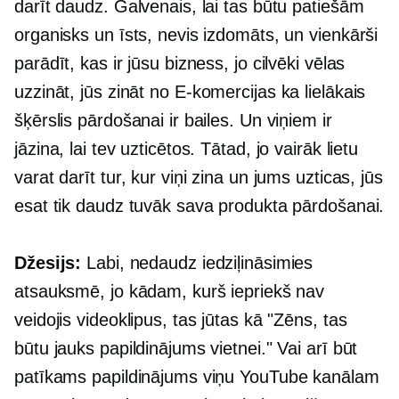
darīt daudz. Galvenais, lai tas būtu patiešām
organisks un īsts, nevis izdomāts, un vienkārši
parādīt, kas ir jūsu bizness, jo cilvēki vēlas
uzzināt, jūs zināt no
E-komercijas
ka lielākais
šķērslis pārdošanai ir bailes. Un viņiem ir
jāzina, lai tev uzticētos. Tātad, jo vairāk lietu
varat darīt tur, kur viņi zina un jums uzticas, jūs
esat tik daudz tuvāk sava produkta pārdošanai.
Džesijs:
Labi, nedaudz iedziļināsimies
atsauksmē, jo kādam, kurš iepriekš nav
veidojis videoklipus, tas jūtas kā "Zēns, tas
būtu jauks papildinājums vietnei." Vai arī būt
patīkams papildinājums viņu YouTube kanālam