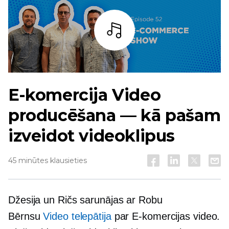
Bārs
E-komercija
Video
producēšana — kā pašam
izveidot videoklipus
45 minūtes klausieties
Džesija un Ričs sarunājas ar Robu
Bērnsu
Video telepātija
par
E-komercijas
video.