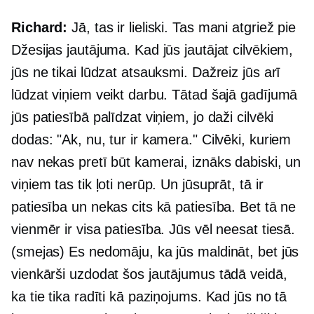
Richard:
Jā, tas ir lieliski. Tas mani atgriež pie
Džesijas jautājuma. Kad jūs jautājat cilvēkiem,
jūs ne tikai lūdzat atsauksmi. Dažreiz jūs arī
lūdzat viņiem veikt darbu. Tātad šajā gadījumā
jūs patiesībā palīdzat viņiem, jo ​​daži cilvēki
dodas: "Ak, nu, tur ir kamera." Cilvēki, kuriem
nav nekas pretī būt kamerai, iznāks dabiski, un
viņiem tas tik ļoti nerūp. Un jūsuprāt, tā ir
patiesība un nekas cits kā patiesība. Bet tā ne
vienmēr ir visa patiesība. Jūs vēl neesat tiesā.
(smejas) Es nedomāju, ka jūs maldināt, bet jūs
vienkārši uzdodat šos jautājumus tādā veidā,
ka tie tika radīti kā paziņojums. Kad jūs no tā