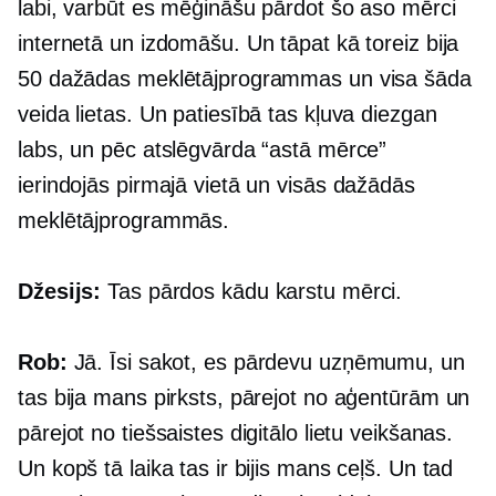
labi, varbūt es mēģināšu pārdot šo aso mērci
internetā un izdomāšu. Un tāpat kā toreiz bija
50 dažādas meklētājprogrammas un visa šāda
veida lietas. Un patiesībā tas kļuva diezgan
labs, un pēc atslēgvārda “astā mērce”
ierindojās pirmajā vietā un visās dažādās
meklētājprogrammās.
Džesijs:
Tas pārdos kādu karstu mērci.
Rob:
Jā. Īsi sakot, es pārdevu uzņēmumu, un
tas bija mans pirksts, pārejot no aģentūrām un
pārejot no tiešsaistes digitālo lietu veikšanas.
Un kopš tā laika tas ir bijis mans ceļš. Un tad