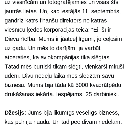
uz viesnīcām un fotografējamies un visas šīs
jautrās lietas. Un, kad iestājās 11. septembris,
gandrīz katrs finanšu direktors no katras
viesnīcu ķēdes korporācijas teica: “Ei, šī ir
Dieva rīcība. Mums ir jāatceļ līgumi, jo ceļosim
uz gadu. Un mēs to darījām, ja varbūt
atceraties, ka aviokompānijas tika slēgtas.
Tātad mēs burtiski tikām slēgti, vienkārši miruši
ūdenī. Divu nedēļu laikā mēs slēdzam savu
biznesu. Mums bija tāda kā 5000 kvadrātpēdu
drukāšanas iekārta. Iespējams, 25 darbinieki.
Džesijs:
Jums bija likumīgs veselīgs bizness,
kas pelnīja naudu. Un tad pēc divām nedēļām.