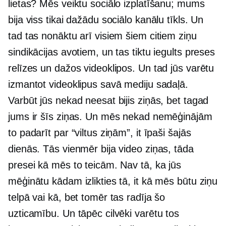
lietas? Mēs veiktu sociālo izplatīšanu; mums
bija viss tikai dažādu sociālo kanālu tīkls. Un
tad tas nonāktu arī visiem šiem citiem ziņu
sindikācijas avotiem, un tas tiktu iegults preses
relīzes un dažos videoklipos. Un tad jūs varētu
izmantot videoklipus savā mediju sadaļā.
Varbūt jūs nekad neesat bijis ziņās, bet tagad
jums ir šīs ziņas. Un mēs nekad nemēģinājām
to padarīt par “viltus ziņām”, it īpaši šajās
dienās. Tās vienmēr bija video ziņas, tāda
presei kā mēs to teicām. Nav tā, ka jūs
mēģinātu kādam izlikties tā, it kā mēs būtu ziņu
telpā vai kā, bet tomēr tas radīja šo
uzticamību. Un tāpēc cilvēki varētu tos