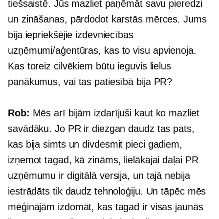
tiešsaistē. Jūs mazliet paņēmāt savu pieredzi
un zināšanas, pārdodot karstās mērces. Jums
bija iepriekšējie izdevniecības
uzņēmumi/aģentūras, kas to visu apvienoja.
Kas toreiz cilvēkiem būtu ieguvis lielus
panākumus, vai tas patiesībā bija PR?
Rob:
Mēs arī bijām izdarījuši kaut ko mazliet
savādāku. Jo PR ir diezgan daudz tas pats,
kas bija simts un
divdesmit pieci
gadiem,
izņemot tagad, kā zināms, lielākajai daļai PR
uzņēmumu ir digitālā versija, un tajā nebija
iestrādāts tik daudz tehnoloģiju. Un tāpēc mēs
mēģinājām izdomāt, kas tagad ir visas jaunās