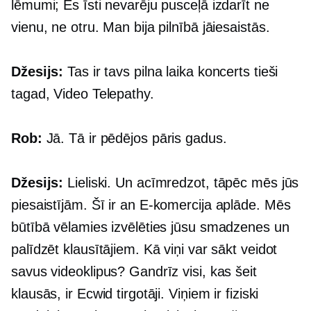
lēmumi; Es īsti nevarēju pusceļā izdarīt ne
vienu, ne otru. Man bija pilnībā jāiesaistās.
Džesijs:
Tas ir tavs
pilna laika
koncerts tieši
tagad, Video Telepathy.
Rob:
Jā. Tā ir pēdējos pāris gadus.
Džesijs:
Lieliski. Un acīmredzot, tāpēc mēs jūs
piesaistījām. Šī ir an
E-komercija
aplāde. Mēs
būtībā vēlamies izvēlēties jūsu smadzenes un
palīdzēt klausītājiem. Kā viņi var sākt veidot
savus videoklipus? Gandrīz visi, kas šeit
klausās, ir Ecwid tirgotāji. Viņiem ir fiziski