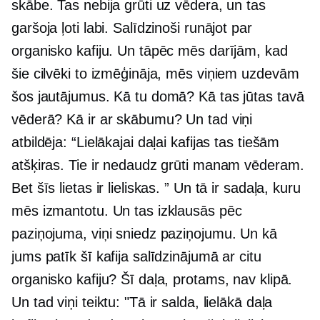
skābe. Tas nebija grūti uz vēdera, un tas
garšoja ļoti labi. Salīdzinoši runājot par
organisko kafiju. Un tāpēc mēs darījām, kad
šie cilvēki to izmēģināja, mēs viņiem uzdevām
šos jautājumus. Kā tu domā? Kā tas jūtas tavā
vēderā? Kā ir ar skābumu? Un tad viņi
atbildēja: “Lielākajai daļai kafijas tas tiešām
atšķiras. Tie ir nedaudz grūti manam vēderam.
Bet šīs lietas ir lieliskas. ” Un tā ir sadaļa, kuru
mēs izmantotu. Un tas izklausās pēc
paziņojuma, viņi sniedz paziņojumu. Un kā
jums patīk šī kafija salīdzinājumā ar citu
organisko kafiju? Šī daļa, protams, nav klipā.
Un tad viņi teiktu: "Tā ir salda, lielākā daļa