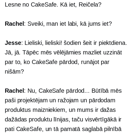
Lesne no CakeSafe. Kā iet, Reičela?
Rachel
: Sveiki, man iet labi, kā jums iet?
Jesse
: Lieliski, lieliski! šodien šeit ir piektdiena.
Jā, jā. Tāpēc mēs vēlējāmies mazliet uzzināt
par to, ko CakeSafe pārdod, runājot par
nišām?
Rachel
: Nu, CakeSafe pārdod... Būtībā mēs
paši projektējam un ražojam un pārdodam
produktus maizniekiem, un mums ir dažas
dažādas produktu līnijas, taču visvērtīgākā ir
pati СakeSafe, un tā pamatā saglabā pilnībā