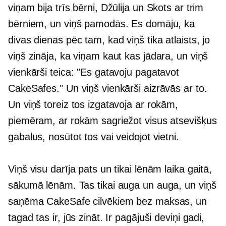
viņam bija trīs bērni, Džūlija un Skots ar trim
bērniem, un viņš pamodās. Es domāju, ka
divas dienas pēc tam, kad viņš tika atlaists, jo
viņš zināja, ka viņam kaut kas jādara, un viņš
vienkārši teica: "Es gatavoju pagatavot
CakeSafes." Un viņš vienkārši aizrāvās ar to.
Un viņš toreiz tos izgatavoja ar rokām,
piemēram, ar rokām sagriežot visus atsevišķus
gabalus, nosūtot tos vai veidojot vietni.
Viņš visu darīja pats un tikai lēnām laika gaitā,
sākumā lēnām. Tas tikai auga un auga, un viņš
saņēma CakeSafe cilvēkiem bez maksas, un
tagad tas ir, jūs zināt. Ir pagājuši deviņi gadi,