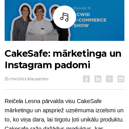
Bārs
CakeSafe: mārketinga un
Instagram padomi
55 minūtes klausieties
Reičela Lesna pārvalda visu CakeSafe
mārketingu un apspriež uzņēmuma izcelsmi un
to, ko viņa dara, lai tirgotu ļoti unikālu produktu.
Cakesafe ražo dažādus produktus, kas