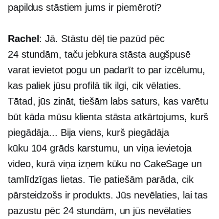
papildus stāstiem jums ir piemēroti?
Rachel
: Jā. Stāstu dēļ tie pazūd pēc
24 stundām, taču jebkura stāsta augšpusē
varat ievietot pogu un padarīt to par izcēlumu,
kas paliek jūsu profilā tik ilgi, cik vēlaties.
Tātad, jūs zināt, tiešām labs saturs, kas varētu
būt kāda mūsu klienta stāsta atkārtojums, kurš
piegādāja... Bija viens, kurš piegādāja
kūku
104 grāds
karstumu, un viņa ievietoja
video, kurā viņa izņem kūku no CakeSage un
tamlīdzīgas lietas. Tie patiešām parāda, cik
pārsteidzošs ir produkts. Jūs nevēlaties, lai tas
pazustu pēc 24 stundām, un jūs nevēlaties