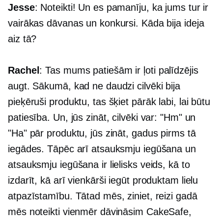
Jesse
: Noteikti! Un es pamanīju, ka jums tur ir
vairākas dāvanas un konkursi. Kāda bija ideja
aiz tā?
Rachel
: Tas mums patiešām ir ļoti palīdzējis
augt. Sākumā, kad ne daudzi cilvēki bija
pieķēruši produktu, tas šķiet pārāk labi, lai būtu
patiesība. Un, jūs zināt, cilvēki var: "Hm" un
"Ha" pār produktu, jūs zināt, gadus pirms tā
iegādes. Tāpēc arī atsauksmju iegūšana un
atsauksmju iegūšana ir lielisks veids, kā to
izdarīt, kā arī vienkārši iegūt produktam lielu
atpazīstamību. Tātad mēs, ziniet, reizi gadā
mēs noteikti vienmēr dāvināsim CakeSafe,