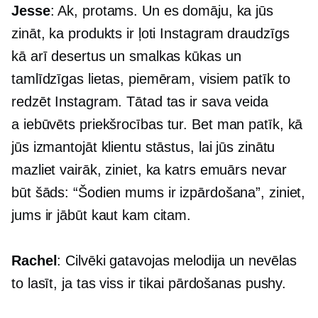
Jesse
: Ak, protams. Un es domāju, ka jūs
zināt, ka produkts ir ļoti
Instagram draudzīgs
kā arī desertus un smalkas kūkas un
tamlīdzīgas lietas, piemēram, visiem patīk to
redzēt Instagram. Tātad tas ir sava veida
a
iebūvēts
priekšrocības tur. Bet man patīk, kā
jūs izmantojāt klientu stāstus, lai jūs zinātu
mazliet vairāk, ziniet, ka katrs emuārs nevar
būt šāds: “Šodien mums ir izpārdošana”, ziniet,
jums ir jābūt kaut kam citam.
Rachel
: Cilvēki gatavojas melodija un nevēlas
to lasīt, ja tas viss ir tikai pārdošanas pushy.