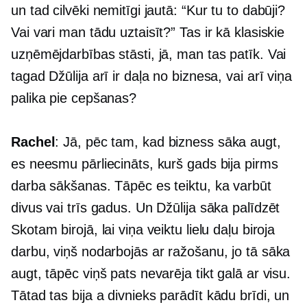
un tad cilvēki nemitīgi jautā: “Kur tu to dabūji?
Vai vari man tādu uztaisīt?” Tas ir kā klasiskie
uzņēmējdarbības stāsti, jā, man tas patīk. Vai
tagad Džūlija arī ir daļa no biznesa, vai arī viņa
palika pie cepšanas?
Rachel
: Jā, pēc tam, kad bizness sāka augt,
es neesmu pārliecināts, kurš gads bija pirms
darba sākšanas. Tāpēc es teiktu, ka varbūt
divus vai trīs gadus. Un Džūlija sāka palīdzēt
Skotam birojā, lai viņa veiktu lielu daļu biroja
darbu, viņš nodarbojās ar ražošanu, jo tā sāka
augt, tāpēc viņš pats nevarēja tikt galā ar visu.
Tātad tas bija a
divnieks
parādīt kādu brīdi, un