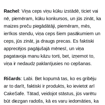
Rachel
: Viņa ceps viņu kūku izstādē, ticiet vai
nē, piemēram, kūku konkursos, un jūs zināt, ka
maizes preču piegādātāji, piemēram, mēs,
ierīkos stendu, viņa ceps šiem pasākumiem un
ceps, jūs zināt, ja draugs precas. Es faktiski
apprecējos pagājušajā mēnesī, un viņa
pagatavoja manu kāzu torti, bet, izņemot to,
viņa ir nedaudz paklanījusies no cepšanas.
Ričards
: Labi. Bet kopumā tas, ko es gribēju
ar to darīt, faktiski ir produkts, ko ievietot arī
CakeSafe. Tātad, veidojot stāstus, jūs varētu
būt diezgan radošs, kā es varu iedomāties, ka