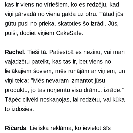
kas ir viens no vīriešiem, ko es redzēju, kad
viņi pārvadā no viena galda uz otru. Tātad jūs
gūtu pusi no prieka, skatoties šo izrādi. Jūs,
puiši, dodiet viņiem CakeSafe.
Rachel
: Tieši tā. Patiesībā es nezinu, vai man
vajadzētu pateikt, kas tas ir, bet viens no
lielākajiem šoviem, mēs runājām ar viņiem, un
viņi teica: "Mēs nevaram izmantot jūsu
produktu, jo tas noņemtu visu drāmu. izrāde.”
Tāpēc cilvēki noskaņojas, lai redzētu, vai kūka
to izdosies.
Ričards
: Lieliska reklāma, ko ievietot šīs