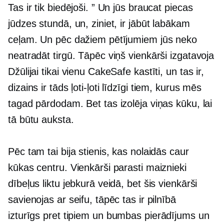
Tas ir tik biedējoši. ” Un jūs braucat piecas
jūdzes stundā, un, ziniet, ir jābūt labākam
ceļam. Un pēc dažiem pētījumiem jūs neko
neatradāt tirgū. Tāpēc viņš vienkārši izgatavoja
Džūlijai tikai vienu CakeSafe kastīti, un tas ir,
dizains ir tāds
ļoti-ļoti
līdzīgi tiem, kurus mēs
tagad pārdodam. Bet tas izolēja viņas kūku, lai
tā būtu auksta.
Pēc tam tai bija stienis, kas nolaidās caur
kūkas centru. Vienkārši parasti maiznieki
dībeļus liktu jebkurā veidā, bet šis vienkārši
savienojas ar seifu, tāpēc tas ir pilnībā
izturīgs pret tipiem
un bumbas pierādījums un