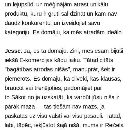
un lejupslīdi un mēģinājām atrast unikālu
produktu, kuru ir grūti salīdzināt un kam nav
daudz konkurentu, un izveidojiet savu
kategoriju. Es domāju, ka mēs atradām ideālo.
Jesse
: Jā, es tā domāju. Zini, mēs esam bijuši
iekšā
E-komercijas
kādu laiku. Tātad citāts
"bagātības atrodas nišās", manuprāt, šeit ir
piemērots. Es domāju, ka cilvēki, kas klausās,
braucot vai trenējoties, padomājiet par
to
Sākot no
ja uzskatāt, ka varbūt jūsu niša ir
pārāk maza — tas tiešām nav mazs, ja
paskatās uz visu valsti vai visu pasauli. Tātad,
labi, tāpēc, iekļūstot šajā nišā, mums ir Reičela