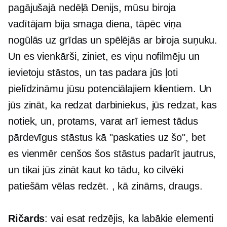
pagājušajā nedēļā Denijs, mūsu biroja
vadītājam bija smaga diena, tāpēc viņa
nogūlās uz grīdas un spēlējās ar biroja suņuku.
Un es vienkārši, ziniet, es viņu nofilmēju un
ievietoju stāstos, un tas padara jūs ļoti
pielīdzināmu jūsu potenciālajiem klientiem. Un
jūs zināt, ka redzat darbiniekus, jūs redzat, kas
notiek, un, protams, varat arī iemest tādus
pārdevīgus stāstus kā "paskaties uz šo", bet
es vienmēr cenšos šos stāstus padarīt jautrus,
un tikai jūs zināt kaut ko tādu, ko cilvēki
patiešām vēlas redzēt. , kā zināms, draugs.
Ričards
: vai esat redzējis, ka labākie elementi