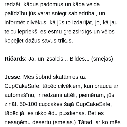
redzēt, kādus padomus un kāda veida
palīdzību jūs varat sniegt sabiedrībai, un
informēt cilvēkus, kā jūs to izdarījāt, jo, kā jau
teicu iepriekš, es esmu greizsirdīgs un vēlos
kopējiet dažus savus trikus.
Ričards
: Jā, un izsalcis... Bildes... (smejas)
Jesse
: Mēs šobrīd skatāmies uz
CupCakeSafe, tāpēc cilvēkiem, kuri brauca ar
automašīnu, ir redzami attēli, piemēram, jūs
zināt.
50-100
cupcakes šajā CupCakeSafe,
tāpēc jā, es tikko ēdu pusdienas. Bet es
nesaņēmu desertu (smejas.) Tātad, ar ko mēs