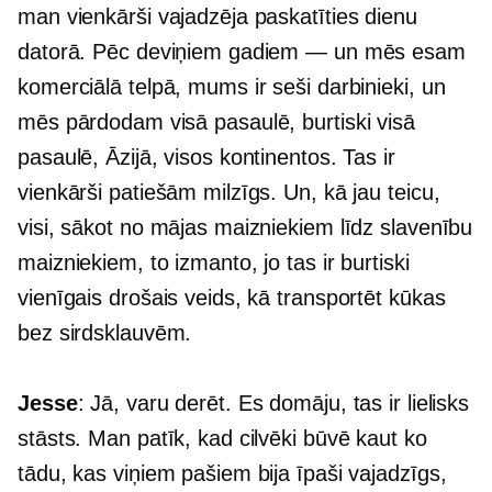
man vienkārši vajadzēja paskatīties dienu
datorā. Pēc deviņiem gadiem — un mēs esam
komerciālā telpā, mums ir seši darbinieki, un
mēs pārdodam visā pasaulē, burtiski visā
pasaulē, Āzijā, visos kontinentos. Tas ir
vienkārši patiešām milzīgs. Un, kā jau teicu,
visi, sākot no mājas maizniekiem līdz slavenību
maizniekiem, to izmanto, jo tas ir burtiski
vienīgais drošais veids, kā transportēt kūkas
bez sirdsklauvēm.
Jesse
: Jā, varu derēt. Es domāju, tas ir lielisks
stāsts. Man patīk, kad cilvēki būvē kaut ko
tādu, kas viņiem pašiem bija īpaši vajadzīgs,