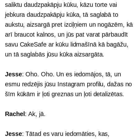
saliktu daudzpakāpju kūku, kāzu torte vai
jebkura daudzpakāpju kūka, tā saglabā to
aukstu, aizsargā pret izciļņiem un nogāzēm, kā
arī braucot kalnos, un jūs pat varat pārbaudīt
savu CakeSafe ar kūku lidmašīnā kā bagāžu,
un tā saglabās jūsu kūka aizsargāta.
Jesse
: Oho. Oho. Un es iedomājos, tā, un
esmu redzējis jūsu Instagram profilu, dažas no
šīm kūkām ir ļoti greznas un ļoti detalizētas.
Rachel
: Ak, jā.
Jesse
: Tātad es varu iedomāties, kas,