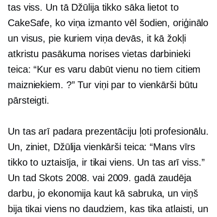
tas viss. Un tā Džūlija tikko sāka lietot to
CakeSafe, ko viņa izmanto vēl šodien, oriģinālo
un visus, pie kuriem viņa devās, it kā žokļi
atkristu pasākuma norises vietas darbinieki
teica: “Kur es varu dabūt vienu no tiem citiem
maizniekiem. ?” Tur viņi par to vienkārši būtu
pārsteigti.
Un tas arī padara prezentāciju ļoti profesionālu.
Un, ziniet, Džūlija vienkārši teica: “Mans vīrs
tikko to uztaisīja, ir tikai viens. Un tas arī viss.”
Un tad Skots 2008. vai 2009. gadā zaudēja
darbu, jo ekonomija kaut kā sabruka, un viņš
bija tikai viens no daudziem, kas tika atlaisti, un