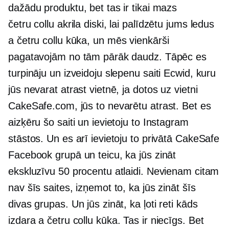
dažādu produktu, bet tas ir tikai mazs
četru collu
akrila diski, lai palīdzētu jums ledus
a
četru collu
kūka, un mēs vienkārši
pagatavojām no tām pārāk daudz. Tāpēc es
turpināju un izveidoju slepenu saiti Ecwid, kuru
jūs nevarat atrast vietnē, ja dotos uz vietni
CakeSafe.com, jūs to nevarētu atrast. Bet es
aizķēru šo saiti un ievietoju to Instagram
stāstos. Un es arī ievietoju to privātā CakeSafe
Facebook grupā un teicu, ka jūs zināt
ekskluzīvu 50 procentu atlaidi. Nevienam citam
nav šīs saites, izņemot to, ka jūs zināt šīs
divas grupas. Un jūs zināt, ka ļoti reti kāds
izdara a
četru collu
kūka. Tas ir niecīgs. Bet