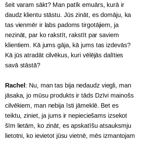
šeit varam sākt? Man patīk emuārs, kurā ir
daudz klientu stāstu. Jūs zināt, es domāju, ka
tas vienmēr ir labs padoms tirgotājiem, ja
nezināt, par ko rakstīt, rakstīt par saviem
klientiem. Kā jums gāja, kā jums tas izdevās?
Kā jūs atradāt cilvēkus, kuri vēlējās dalīties
savā stāstā?
Rachel
: Nu, man tas bija nedaudz viegli, man
jāsaka, jo mūsu produkts ir tāds
Dzīvi mainošs
cilvēkiem, man nebija īsti jāmeklē. Bet es
teiktu, ziniet, ja jums ir nepieciešams izsekot
šīm lietām, ko zināt, es apskatīšu atsauksmju
lietotni, ko ievietot jūsu vietnē, mēs izmantojam