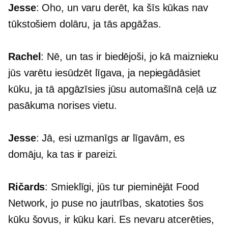
Jesse
: Oho, un varu derēt, ka šīs kūkas nav
tūkstošiem dolāru, ja tās apgāžas.
Rachel
: Nē, un tas ir biedējoši, jo kā maiznieku
jūs varētu iesūdzēt līgava, ja nepiegādāsiet
kūku, ja tā apgāzīsies jūsu automašīnā ceļā uz
pasākuma norises vietu.
Jesse
: Jā, esi uzmanīgs ar līgavām, es
domāju, ka tas ir pareizi.
Ričards
: Smieklīgi, jūs tur pieminējāt Food
Network, jo puse no jautrības, skatoties šos
kūku šovus, ir kūku kari. Es nevaru atcerēties,