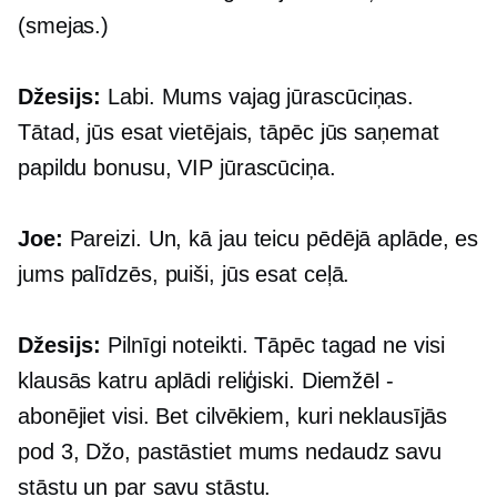
(smejas.)
Džesijs:
Labi. Mums vajag jūrascūciņas.
Tātad, jūs esat vietējais, tāpēc jūs saņemat
papildu bonusu, VIP jūrascūciņa.
Joe:
Pareizi. Un, kā jau teicu pēdējā aplāde, es
jums palīdzēs, puiši, jūs esat ceļā.
Džesijs:
Pilnīgi noteikti. Tāpēc tagad ne visi
klausās katru aplādi reliģiski. Diemžēl -
abonējiet visi. Bet cilvēkiem, kuri neklausījās
pod 3, Džo, pastāstiet mums nedaudz savu
stāstu un par savu stāstu.