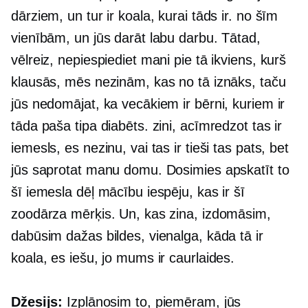
dārziem, un tur ir koala, kurai tāds ir. no šīm
vienībām, un jūs darāt labu darbu. Tātad,
vēlreiz, nepiespiediet mani pie tā ikviens, kurš
klausās, mēs nezinām, kas no tā iznāks, taču
jūs nedomājat, ka vecākiem ir bērni, kuriem ir
tāda paša tipa diabēts. zini, acīmredzot tas ir
iemesls, es nezinu, vai tas ir tieši tas pats, bet
jūs saprotat manu domu. Dosimies apskatīt to
šī iemesla dēļ mācību iespēju, kas ir šī
zoodārza mērķis. Un, kas zina, izdomāsim,
dabūsim dažas bildes, vienalga, kāda tā ir
koala, es iešu, jo mums ir caurlaides.
Džesijs:
Izplānosim to, piemēram, jūs