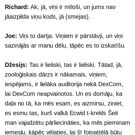
Richard:
Ak, jā, viņi ir mīloši, un jums nav
jāaizpilda viņu kods, jā (smejas).
Joe:
Viņi to darīja. Viņiem ir pārstāvji, un viņi
sazinājās ar manu dēlu, tāpēc es to izskatīšu.
Džesijs:
Tas ir lieliski, tas ir lieliski. Tātad, jā,
zooloģiskais dārzs ir nākamais, viņiem,
iespējams, ir lielāka auditorija nekā DexCom,
lai DexCom neapvainotos. Un es domāju, ka
daļa no tā, ka mēs esam, es aizmirsu, ziniet,
es esmu tas, kurš valkā Ecwid
t-krekls
Šeit
man vajadzētu pārliecināties, ka mēs pieminam
iemeslu, kāpēc vēlaties, lai šī fotoattēlā būtu