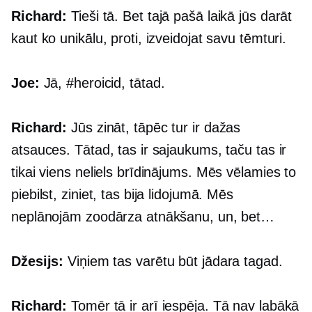
Richard:
Tieši tā. Bet tajā pašā laikā jūs darāt
kaut ko unikālu, proti, izveidojat savu tēmturi.
Joe:
Jā, #heroicid, tātad.
Richard:
Jūs zināt, tāpēc tur ir dažas
atsauces. Tātad, tas ir sajaukums, taču tas ir
tikai viens neliels brīdinājums. Mēs vēlamies to
piebilst, ziniet, tas bija lidojumā. Mēs
neplānojām zoodārza atnākšanu, un, bet…
Džesijs:
Viņiem tas varētu būt jādara tagad.
Richard:
Tomēr tā ir arī iespēja. Tā nav labākā