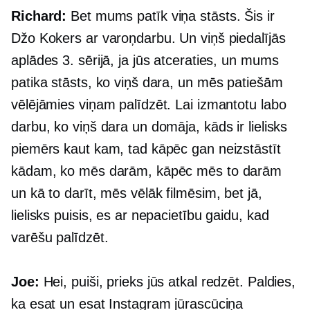
Richard:
Bet mums patīk viņa stāsts. Šis ir
Džo Kokers ar varoņdarbu. Un viņš piedalījās
aplādes 3. sērijā, ja jūs atceraties, un mums
patika stāsts, ko viņš dara, un mēs patiešām
vēlējāmies viņam palīdzēt. Lai izmantotu labo
darbu, ko viņš dara un domāja, kāds ir lielisks
piemērs kaut kam, tad kāpēc gan neizstāstīt
kādam, ko mēs darām, kāpēc mēs to darām
un kā to darīt, mēs vēlāk filmēsim, bet jā,
lielisks puisis, es ar nepacietību gaidu, kad
varēšu palīdzēt.
Joe:
Hei, puiši, prieks jūs atkal redzēt. Paldies,
ka esat un esat Instagram jūrascūciņa