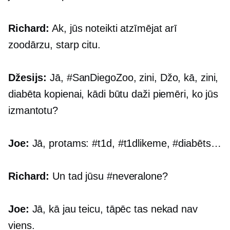
Richard:
Ak, jūs noteikti atzīmējat arī
zoodārzu, starp citu.
Džesijs:
Jā, #SanDiegoZoo, zini, Džo, kā, zini,
diabēta kopienai, kādi būtu daži piemēri, ko jūs
izmantotu?
Joe:
Jā, protams: #t1d, #t1dlikeme, #diabēts…
Richard:
Un tad jūsu #neveralone?
Joe:
Jā, kā jau teicu, tāpēc tas nekad nav
viens.