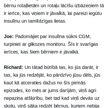
bērnu rotaļlietām un rotaļu lācīšu izbāzeņiem tā
ir ierīce, kas viņiem ir jāvalkā, lai pareizi iegūtu
insulīnu un tamlīdzīgas lietas.
Joe:
Padomājiet par insulīna sūkni CGM,
turpiniet ar glikozes monitoru. Šīs ir svarīgas
ierīces, kas šiem bērniem ir jāvalkā.
Richard:
Un tātad būtībā tas, ko jūs darāt, ir
tas, ka jūs redzējāt, ko pārdzīvo jūsu dēls, jūs
kaut kā atceraties dažus no šīs pirmās
epizodes, ko mēs ar jums darījām, viņš agri
nepazina atšķirību, bet tad kad viņš devās uz
skolu, viņš sāka redzēt bērnus, kuriem nebija