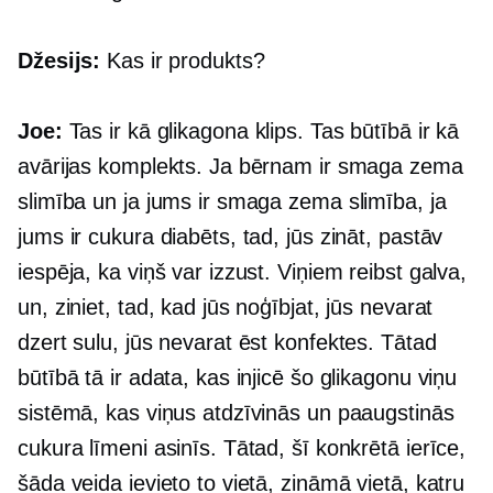
Džesijs:
Kas ir produkts?
Joe:
Tas ir kā glikagona klips. Tas būtībā ir kā
avārijas komplekts. Ja bērnam ir smaga zema
slimība un ja jums ir smaga zema slimība, ja
jums ir cukura diabēts, tad, jūs zināt, pastāv
iespēja, ka viņš var izzust. Viņiem reibst galva,
un, ziniet, tad, kad jūs noģībjat, jūs nevarat
dzert sulu, jūs nevarat ēst konfektes. Tātad
būtībā tā ir adata, kas injicē šo glikagonu viņu
sistēmā, kas viņus atdzīvinās un paaugstinās
cukura līmeni asinīs. Tātad, šī konkrētā ierīce,
šāda veida ievieto to vietā, zināmā vietā, katru