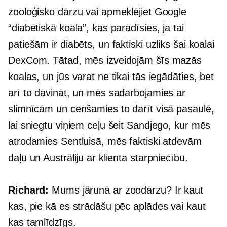
zooloģisko dārzu vai apmeklējiet Google
“diabētiskā koala”, kas parādīsies, ja tai
patiešām ir diabēts, un faktiski uzliks šai koalai
DexCom. Tātad, mēs izveidojām šīs mazās
koalas, un jūs varat ne tikai tās iegādāties, bet
arī to dāvināt, un mēs sadarbojamies ar
slimnīcām un cenšamies to darīt visā pasaulē,
lai sniegtu viņiem ceļu šeit Sandjego, kur mēs
atrodamies Sentluisā, mēs faktiski atdevām
daļu un Austrāliju ar klienta starpniecību.
Richard:
Mums jārunā ar zoodārzu? Ir kaut
kas, pie kā es strādāšu pēc aplādes vai kaut
kas tamlīdzīgs.