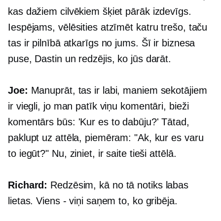
kas dažiem cilvēkiem šķiet pārāk izdevīgs.
Iespējams, vēlēsities atzīmēt katru trešo, taču
tas ir pilnībā atkarīgs no jums. Šī ir biznesa
puse, Dastin un redzējis, ko jūs darāt.
Joe:
Manuprāt, tas ir labi, maniem sekotājiem
ir viegli, jo man patīk viņu komentāri, bieži
komentārs būs: 'Kur es to dabūju?' Tātad,
paklupt uz attēla, piemēram: "Ak, kur es varu
to iegūt?" Nu, ziniet, ir saite tieši attēlā.
Richard:
Redzēsim, kā no tā notiks labas
lietas. Viens - viņi saņem to, ko gribēja.