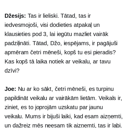
Džesijs:
Tas ir lieliski. Tātad, tas ir
iedvesmojoši, visi dodieties atpakaļ un
klausieties pod 3, lai iegūtu mazliet vairāk
padziļināti.
Tātad, Džo, iespējams, ir pagājuši
apmēram četri mēneši, kopš tu esi pieradis?
Kas kopš tā laika notiek ar veikalu, ar tavu
dzīvi?
Joe:
Nu ar ko sākt, četri mēneši, es turpinu
papildināt veikalu ar vairākām lietām. Veikals ir,
ziniet, es to joprojām uzskatu par jaunu
veikalu. Mums ir bijuši laiki, kad esam aizņemti,
un dažreiz mēs neesam tik aizņemti, tas ir labi.