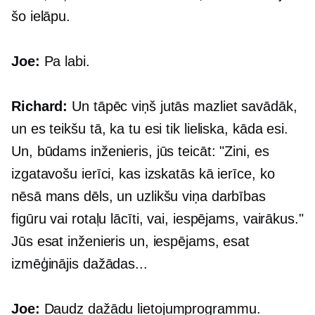
šo ielāpu.
Joe:
Pa labi.
Richard:
Un tāpēc viņš jutās mazliet savādāk,
un es teikšu tā, ka tu esi tik lieliska, kāda esi.
Un, būdams inženieris, jūs teicāt: "Zini, es
izgatavošu ierīci, kas izskatās kā ierīce, ko
nēsā mans dēls, un uzlikšu viņa darbības
figūru vai rotaļu lācīti, vai, iespējams, vairākus."
Jūs esat inženieris un, iespējams, esat
izmēģinājis dažādas...
Joe:
Daudz dažādu lietojumprogrammu.