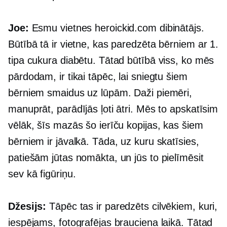
Joe:
Esmu vietnes heroickid.com dibinātājs.
Būtībā tā ir vietne, kas paredzēta bērniem ar 1.
tipa cukura diabētu. Tātad būtībā viss, ko mēs
pārdodam, ir tikai tāpēc, lai sniegtu šiem
bērniem smaidus uz lūpām. Daži piemēri,
manuprāt, parādījās ļoti ātri. Mēs to apskatīsim
vēlāk, šīs mazās šo ierīču kopijas, kas šiem
bērniem ir jāvalkā. Tāda, uz kuru skatīsies,
patiešām jūtas nomākta, un jūs to pielīmēsit
sev kā figūriņu.
Džesijs:
Tāpēc tas ir paredzēts cilvēkiem, kuri,
iespējams, fotografējas brauciena laikā. Tātad