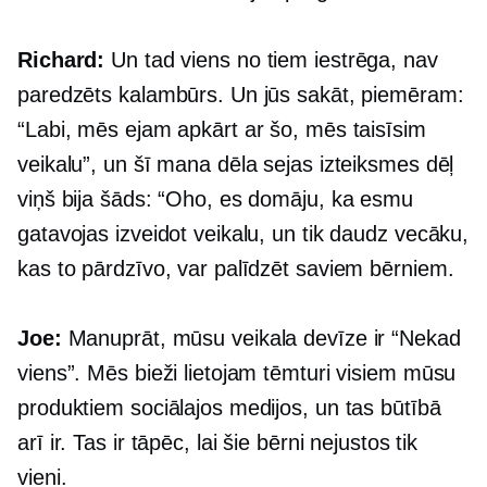
Richard:
Un tad viens no tiem iestrēga, nav
paredzēts kalambūrs. Un jūs sakāt, piemēram:
“Labi, mēs ejam apkārt ar šo, mēs taisīsim
veikalu”, un šī mana dēla sejas izteiksmes dēļ
viņš bija šāds: “Oho, es domāju, ka esmu
gatavojas izveidot veikalu, un tik daudz vecāku,
kas to pārdzīvo, var palīdzēt saviem bērniem.
Joe:
Manuprāt, mūsu veikala devīze ir “Nekad
viens”. Mēs bieži lietojam tēmturi visiem mūsu
produktiem sociālajos medijos, un tas būtībā
arī ir. Tas ir tāpēc, lai šie bērni nejustos tik
vieni.