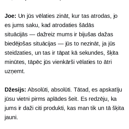
Joe:
Un jūs vēlaties zināt, kur tas atrodas, jo
es jums saku, kad atrodaties šādās
situācijās — dažreiz mums ir bijušas dažas
biedējošas situācijas — jūs to nezināt, ja jūs
steidzaties, un tas ir tāpat kā sekundes, šķita
minūtes, tāpēc jūs vienkārši vēlaties to ātri
uzņemt.
Džesijs:
Absolūti, absolūti. Tātad, es apskatīju
jūsu vietni pirms aplādes šeit. Es redzēju, ka
jums ir daži citi produkti, kas man tik un tā šķita
jauni.