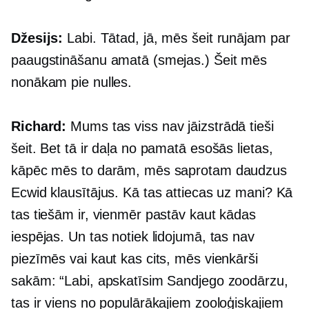
Džesijs:
Labi. Tātad, jā, mēs šeit runājam par
paaugstināšanu amatā (smejas.) Šeit mēs
nonākam pie nulles.
Richard:
Mums tas viss nav jāizstrādā tieši
šeit. Bet tā ir daļa no pamatā esošās lietas,
kāpēc mēs to darām, mēs saprotam daudzus
Ecwid klausītājus. Kā tas attiecas uz mani? Kā
tas tiešām ir, vienmēr pastāv kaut kādas
iespējas. Un tas notiek lidojumā, tas nav
piezīmēs vai kaut kas cits, mēs vienkārši
sakām: “Labi, apskatīsim Sandjego zoodārzu,
tas ir viens no populārākajiem zooloģiskajiem