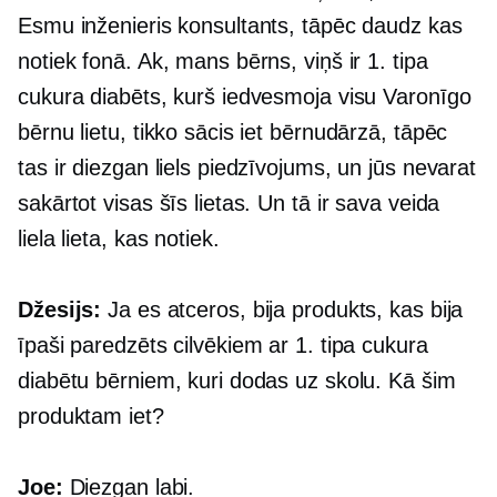
Esmu inženieris konsultants, tāpēc daudz kas
notiek fonā. Ak, mans bērns, viņš ir 1. tipa
cukura diabēts, kurš iedvesmoja visu Varonīgo
bērnu lietu, tikko sācis iet bērnudārzā, tāpēc
tas ir diezgan liels piedzīvojums, un jūs nevarat
sakārtot visas šīs lietas. Un tā ir sava veida
liela lieta, kas notiek.
Džesijs:
Ja es atceros, bija produkts, kas bija
īpaši paredzēts cilvēkiem ar 1. tipa cukura
diabētu bērniem, kuri dodas uz skolu. Kā šim
produktam iet?
Joe:
Diezgan labi.