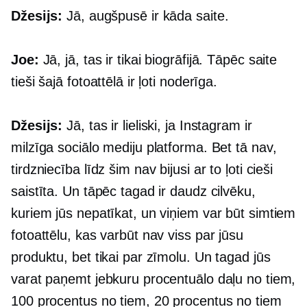
Džesijs:
Jā, augšpusē ir kāda saite.
Joe:
Jā, jā, tas ir tikai biogrāfijā. Tāpēc saite
tieši šajā fotoattēlā ir ļoti noderīga.
Džesijs:
Jā, tas ir lieliski, ja Instagram ir
milzīga sociālo mediju platforma. Bet tā nav,
tirdzniecība līdz šim nav bijusi ar to ļoti cieši
saistīta. Un tāpēc tagad ir daudz cilvēku,
kuriem jūs nepatīkat, un viņiem var būt simtiem
fotoattēlu, kas varbūt nav viss par jūsu
produktu, bet tikai par zīmolu. Un tagad jūs
varat paņemt jebkuru procentuālo daļu no tiem,
100 procentus no tiem, 20 procentus no tiem