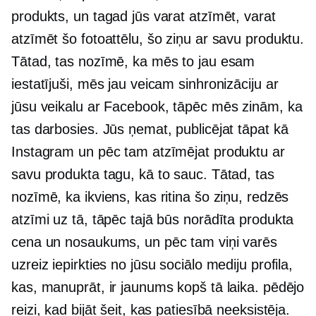
produkts, un tagad jūs varat atzīmēt, varat
atzīmēt šo fotoattēlu, šo ziņu ar savu produktu.
Tātad, tas nozīmē, ka mēs to jau esam
iestatījuši, mēs jau veicam sinhronizāciju ar
jūsu veikalu ar Facebook, tāpēc mēs zinām, ka
tas darbosies. Jūs ņemat, publicējat tāpat kā
Instagram un pēc tam atzīmējat produktu ar
savu produkta tagu, kā to sauc. Tātad, tas
nozīmē, ka ikviens, kas ritina šo ziņu, redzēs
atzīmi uz tā, tāpēc tajā būs norādīta produkta
cena un nosaukums, un pēc tam viņi varēs
uzreiz iepirkties no jūsu sociālo mediju profila,
kas, manuprāt, ir jaunums kopš tā laika. pēdējo
reizi, kad bijāt šeit, kas patiesībā neeksistēja.