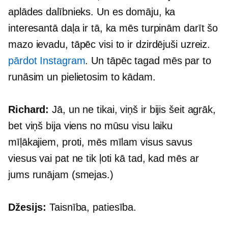
aplādes dalībnieks. Un es domāju, ka
interesantā daļa ir tā, ka mēs turpinām darīt šo
mazo ievadu, tāpēc visi to ir dzirdējuši uzreiz.
pārdot Instagram
. Un tāpēc tagad mēs par to
runāsim un pielietosim to kādam.
Richard:
Jā, un ne tikai, viņš ir bijis šeit agrāk,
bet viņš bija viens no mūsu visu laiku
mīļākajiem, proti, mēs mīlam visus savus
viesus vai pat ne tik ļoti kā tad, kad mēs ar
jums runājam (smejas.)
Džesijs:
Taisnība, patiesība.