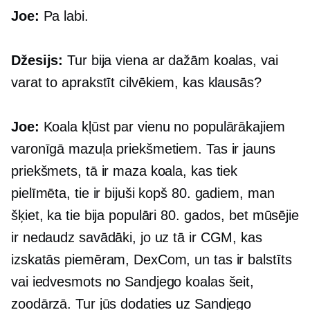
Joe:
Pa labi.
Džesijs:
Tur bija viena ar dažām koalas, vai
varat to aprakstīt cilvēkiem, kas klausās?
Joe:
Koala kļūst par vienu no populārākajiem
varonīgā mazuļa priekšmetiem. Tas ir jauns
priekšmets, tā ir maza koala, kas tiek
pielīmēta, tie ir bijuši kopš 80. gadiem, man
šķiet, ka tie bija populāri 80. gados, bet mūsējie
ir nedaudz savādāki, jo uz tā ir CGM, kas
izskatās piemēram, DexCom, un tas ir balstīts
vai iedvesmots no Sandjego koalas šeit,
zoodārzā. Tur jūs dodaties uz Sandjego