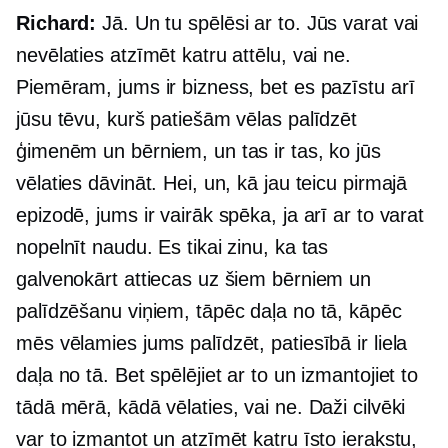
Richard:
Jā. Un tu spēlēsi ar to. Jūs varat vai
nevēlaties atzīmēt katru attēlu, vai ne.
Piemēram, jums ir bizness, bet es pazīstu arī
jūsu tēvu, kurš patiešām vēlas palīdzēt
ģimenēm un bērniem, un tas ir tas, ko jūs
vēlaties dāvināt. Hei, un, kā jau teicu pirmajā
epizodē, jums ir vairāk spēka, ja arī ar to varat
nopelnīt naudu. Es tikai zinu, ka tas
galvenokārt attiecas uz šiem bērniem un
palīdzēšanu viņiem, tāpēc daļa no tā, kāpēc
mēs vēlamies jums palīdzēt, patiesībā ir liela
daļa no tā. Bet spēlējiet ar to un izmantojiet to
tādā mērā, kādā vēlaties, vai ne. Daži cilvēki
var to izmantot un atzīmēt katru īsto ierakstu,