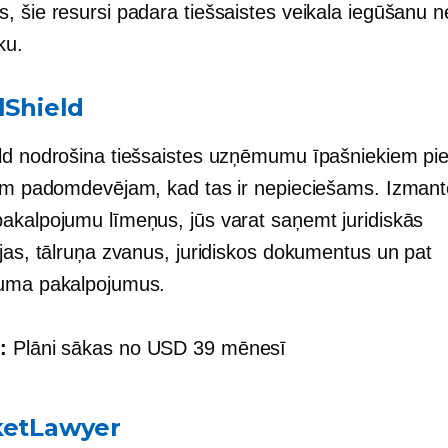
, šie resursi padara tiešsaistes veikala iegūšanu 
ku.
lShield
ld nodrošina tiešsaistes uzņēmumu īpašniekiem pie
jam padomdevējam, kad tas ir nepieciešams. Izmant
akalpojumu līmeņus, jūs varat saņemt juridiskās
ijas, tālruņa zvanus, juridiskos dokumentus un pat
uma pakalpojumus.
:
Plāni sākas no USD 39 mēnesī
ketLawyer