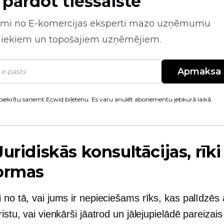
 pārdot tiešsaistē
mi no
E-komercijas
eksperti mazo uzņēmumu
niekiem un topošajiem uzņēmējiem.
Apmaksa
piekrītu saņemt Ecwid biļetenu. Es varu anulēt abonementu jebkurā laikā.
uridiskās konsultācijas, rīki
ormas
 no tā, vai jums ir nepieciešams rīks, kas palīdzēs 
ristu, vai vienkārši jāatrod un jālejupielādē pareizais 