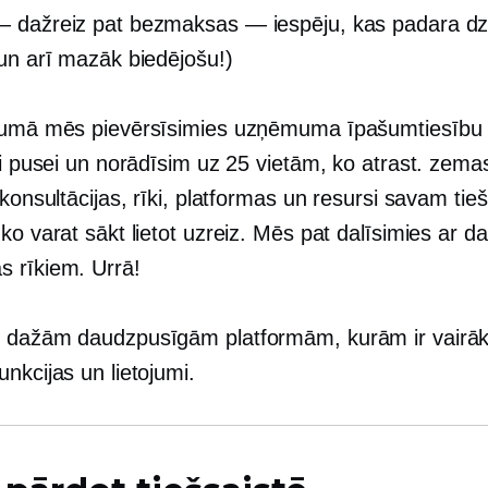
 dažreiz pat bezmaksas — iespēju, kas padara dz
(un arī mazāk biedējošu!)
jumā mēs pievērsīsimies uzņēmuma īpašumtiesību
ai pusei un norādīsim uz 25 vietām, ko atrast.
zemas
 konsultācijas, rīki, platformas un resursi savam tie
ko varat sākt lietot uzreiz. Mēs pat dalīsimies ar d
 rīkiem. Urrā!
 dažām daudzpusīgām platformām, kurām ir vairā
nkcijas un lietojumi.