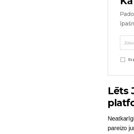
Kā
Pado
īpaš
Es 
Lēts
J
platf
Neatkarīgi
pareizo ju