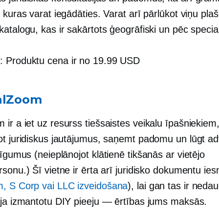
 kuras varat iegādāties. Varat arī pārlūkot viņu pla
atalogu, kas ir sakārtots ģeogrāfiski un pēc special
s
: Produktu cena ir no 19.99 USD
alZoom
m ir a
iet uz
resurss tiešsaistes veikalu īpašniekiem,
ot juridiskus jautājumus, saņemt padomu un lūgt 
 līgumus (neieplānojot
klātienē
tikšanās ar vietējo
sonu.) Šī vietne ir ērta arī juridisko dokumentu ies
, S Corp vai LLC izveidošana
), lai gan tas ir ned
 ja izmantotu DIY pieeju — ērtības jums maksās.