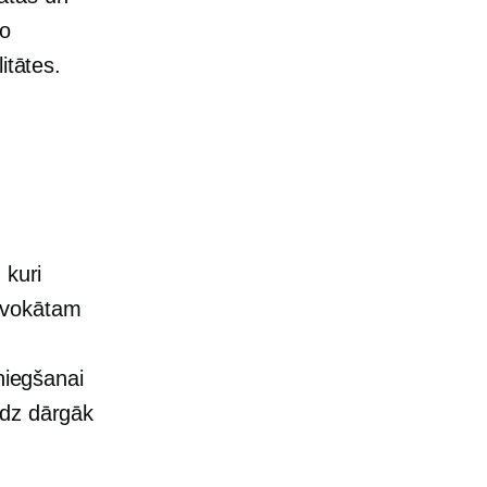
šo
itātes.
 kuri
advokātam
niegšanai
audz dārgāk