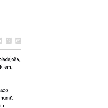
biedējoša,
kļiem,
mazo
ņēmumā
mu