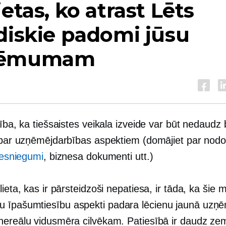
ietas, ko atrast
Lēts
diskie padomi jūsu
ņēmumam
nība, ka tiešsaistes veikala izveide var būt nedaudz 
r par uzņēmējdarbības aspektiem (domājiet par nodo
 iesniegumi
, biznesa dokumenti utt.)
lieta, kas ir pārsteidzoši nepatiesa, ir tāda, ka šie 
 īpašumtiesību aspekti padara lēcienu jaunā uz
nereālu vidusmēra cilvēkam. Patiesībā ir daudz ze