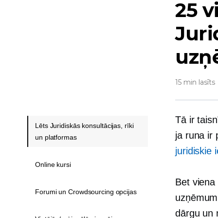
25 v
Juri
uz
15 min lasīts
Tā ir tais
Lēts Juridiskās konsultācijas, rīki
ja runa i
un platformas
juridiskie
Online kursi
Bet viena 
Forumi un Crowdsourcing opcijas
uzņēmumu
dārgu un 