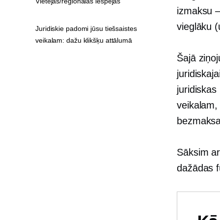
Vietējās/reģionālās iespējas
izmaksu —
vieglāku 
Juridiskie padomi jūsu tiešsaistes
veikalam: dažu klikšķu attālumā
Šajā ziņo
juridiskaj
juridiskas
veikalam, 
bezmaksas
Sāksim ar
dažādas fu