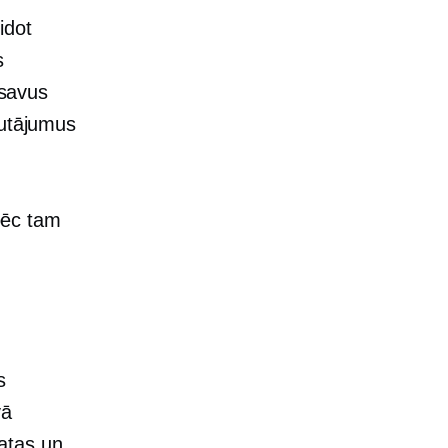
idot
s
 savus
autājumus
.
pēc tam
s
vā
atas un