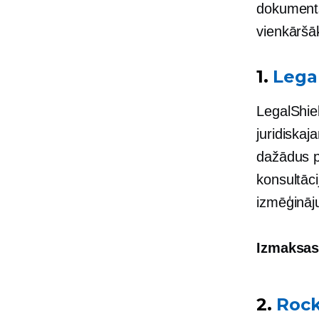
dokuments
vienkāršā
1.
Lega
LegalShie
juridiska
dažādus p
konsultāc
izmēģināj
Izmaksas
2.
Roc