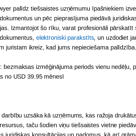
yer palīdz tiešsaistes uzņēmumu īpašniekiem izve
s dokumentus un pēc pieprasījuma piedāvā juridiska
jas. Izmantojot šo rīku, varat profesionāli pārskatīt
s dokumentus,
elektroniski parakstīts
, un uzdodiet j
am juristam ikreiz, kad jums nepieciešama palīdzība
s
: bezmaksas izmēģinājuma periods vienu nedēļu, 
as no USD 39.95 mēnesī
 darbību uzsāka kā uzņēmums, kas ražoja drukātu
 resursus, taču šodien viņu tiešsaistes vietne piedā
 juridiskas konsultācijas un padomus, kā arī grām