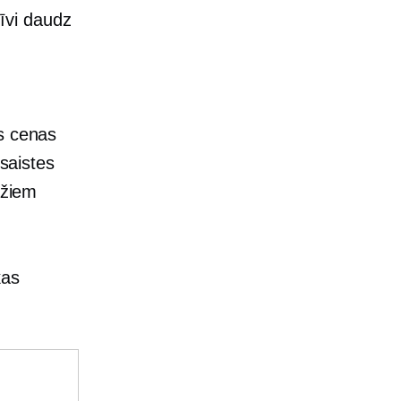
īvi daudz
 cenas
šsaistes
ažiem
kas