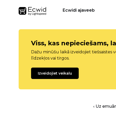
Ecwidi ajaveeb
Viss, kas nepieciešams, la
Dažu minūšu laikā izveidojiet tiešsaistes ve
līdzekļos vai tirgos.
Izveidojiet veikalu
‹ Uz emuā