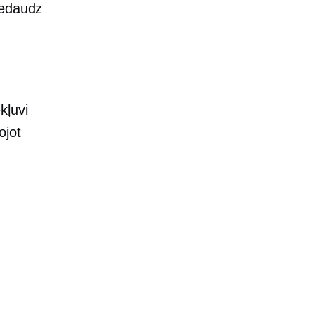
nedaudz
kļuvi
ojot