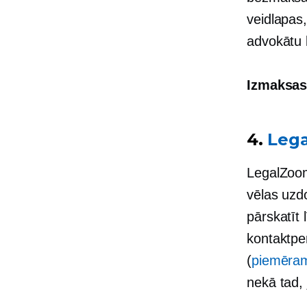
veidlapas,
advokātu k
Izmaksa
4.
Leg
LegalZoo
vēlas uzd
pārskatīt
kontaktper
(
piemēram
nekā tad,