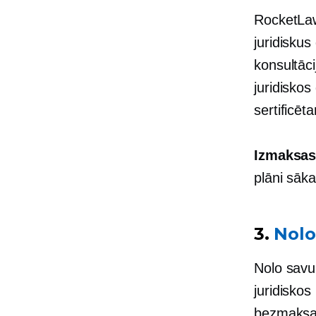
RocketLaw
juridisku
konsultāci
juridisko
sertificēt
Izmaksa
plāni sāk
3.
Nolo
Nolo savu
juridiskos
bezmaksas