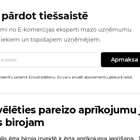
 pārdot tiešsaistē
mi no
E-komercijas
eksperti mazo uzņēmumu
niekiem un topošajiem uzņēmējiem.
Apmaksa
piekrītu saņemt Ecwid biļetenu. Es varu anulēt abonementu jebkurā laikā.
vēlēties pareizo aprīkojumu 
s birojam
lis ērta biroja izveidē ir ērta aprīkojuma iegūšana. 