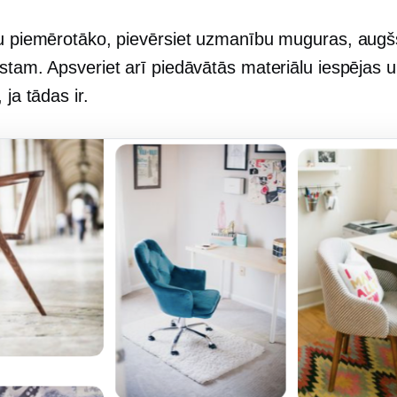
tu piemērotāko, pievērsiet uzmanību muguras, augšs
lstam. Apsveriet arī piedāvātās materiālu iespējas 
 ja tādas ir.