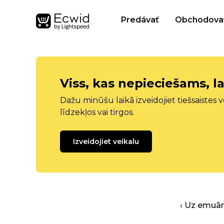
Predávať
Obchodova
Viss, kas nepieciešams, la
Dažu minūšu laikā izveidojiet tiešsaistes ve
līdzekļos vai tirgos.
Izveidojiet veikalu
‹ Uz emuā