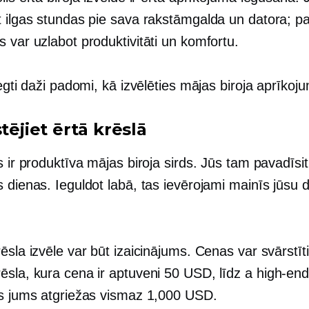
t ilgas stundas pie sava rakstāmgalda un datora; pa
 var uzlabot produktivitāti un komfortu.
iegti daži padomi, kā izvēlēties mājas biroja aprīkoj
stējiet ērtā krēslā
s ir produktīva mājas biroja sirds. Jūs tam pavadīsi
 dienas. Ieguldot labā, tas ievērojami mainīs jūsu 
ēsla izvēle var būt izaicinājums. Cenas var svārstīt
ēsla, kura cena ir aptuveni 50 USD, līdz a
high-en
as jums atgriežas vismaz 1,000 USD.