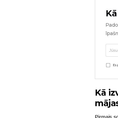
Kā
Pado
īpaš
Es 
Kā iz
māja
Pirmais so