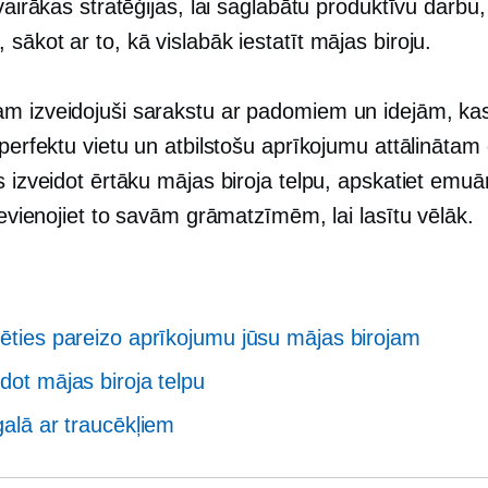
 vairākas stratēģijas, lai saglabātu produktīvu darbu,
sākot ar to, kā vislabāk iestatīt mājas biroju.
m izveidojuši sarakstu ar padomiem un idejām, ka
 perfektu vietu un atbilstošu aprīkojumu attālināta
s izveidot ērtāku mājas biroja telpu, apskatiet emuā
pievienojiet to savām grāmatzīmēm, lai lasītu vēlāk.
lēties pareizo aprīkojumu jūsu mājas birojam
idot mājas biroja telpu
galā ar traucēkļiem