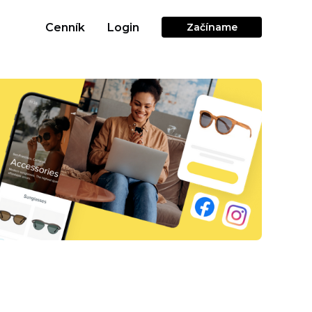
Cenník
Login
Začíname