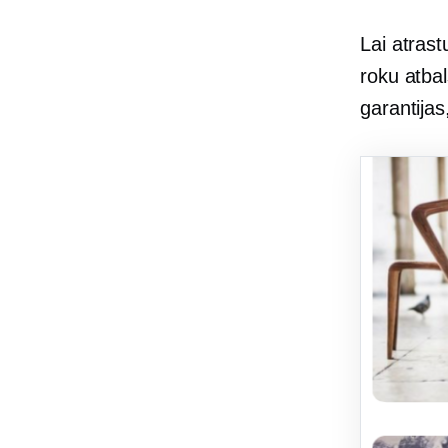
Lai atras
roku atba
garantijas,