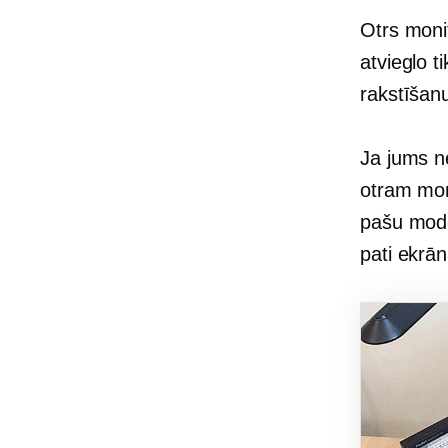
Otrs monit
atvieglo 
rakstīšanu
Ja jums ne
otram moni
pašu model
pati ekrān