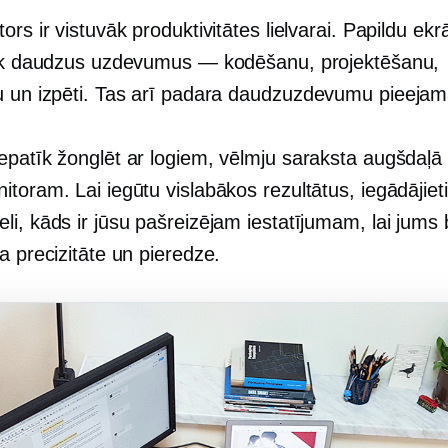
ors ir vistuvāk produktivitātes lielvarai. Papildu ekr
tik daudzus uzdevumus — kodēšanu, projektēšanu,
 un izpēti. Tas arī padara
daudzuzdevumu
pieejam
patīk žonglēt ar logiem, vēlmju saraksta augšdaļā i
toram. Lai iegūtu vislabākos rezultātus, iegādājiet
i, kāds ir jūsu pašreizējam iestatījumam, lai jums 
a precizitāte un pieredze.