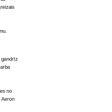
reizais
umu.
t gandrīz
darba
ies no
d
Aeron