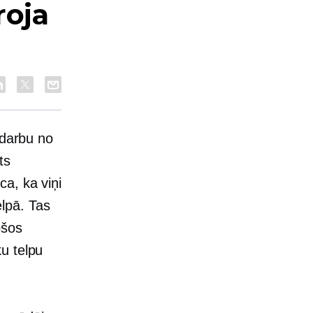
roja
 darbu no
ts
a, ka viņi
elpā. Tas
ošos
u telpu