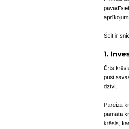
pavadīsie
aprīkojums
Šeit ir sn
1. Inve
Ērts krēsl
pusi savas
dzīvi.
Pareiza kr
pamata kr
krēsls, k