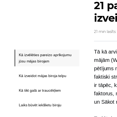
21 p
izve
21 min lasīts
Tā kā arvi
Kā izvēlēties pareizo aprīkojumu
mājām (WF
jūsu mājas birojam
pētījums
Kā izveidot mājas biroja telpu
faktiski s
ir tāpēc,
Kā tikt galā ar traucēkļiem
faktorus,
un
Sākot 
Laiks būvēt iekšlietu biroju