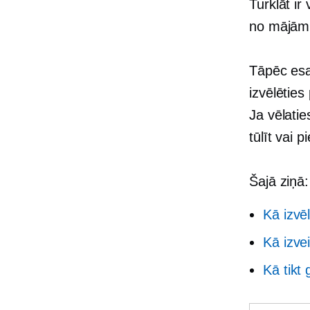
Turklāt ir
no mājām, 
Tāpēc esa
izvēlēties
Ja vēlatie
tūlīt vai 
Šajā ziņā:
Kā izvē
Kā izve
Kā tikt 