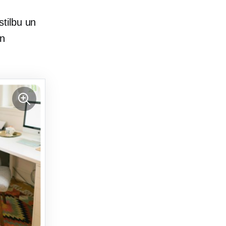
tilbu un
un