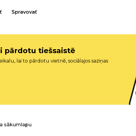
ť
Spravovať
i pārdotu tiešsaistē
ikalu, lai to pārdotu vietnē, sociālajos saziņas
ra sākumlapu