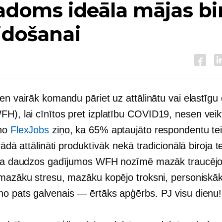
adoms ideāla mājas bi
idošanai
en vairāk komandu pāriet uz attālinātu vai elastīgu
H), lai cīnītos pret izplatību
COVID19,
nesen veik
 no
FlexJobs
ziņo, ka 65% aptaujāto respondentu teic
trādā attālināti produktīvāk nekā tradicionālā biroja t
 ka daudzos gadījumos WFH nozīmē mazāk traucēj
 mazāku stresu, mazāku kopējo troksni, personiskāk
no
pats galvenais — ērtāks apģērbs. PJ visu dienu!