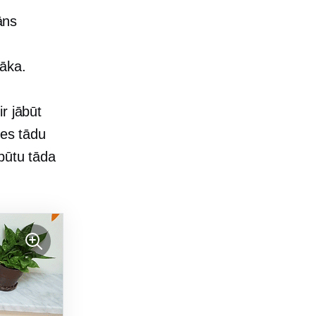
āns
āka.
r jābūt
ies tādu
būtu tāda