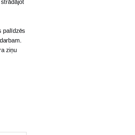
 strādājot
s palīdzēs
m darbam.
ra ziņu