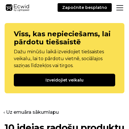
Započnite besplatno
Viss, kas nepieciešams, lai
pārdotu tiešsaistē
Dažu minūšu laikā izveidojiet tiešsaistes
veikalu, lai to pārdotu vietnē, sociālajos
saziņas līdzekļos vai tirgos.
Izveidojiet veikalu
‹ Uz emuāra sākumlapu
10 idejas radošu produktu