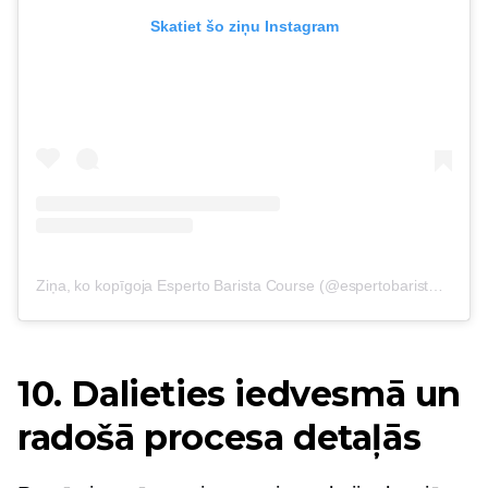
Skatiet šo ziņu Instagram
Ziņa, ko kopīgoja Esperto Barista Course (@espertobarista)
on
28
10. Dalieties iedvesmā un
radošā procesa detaļās