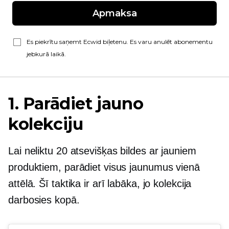
Apmaksa
Es piekrītu saņemt Ecwid biļetenu. Es varu anulēt abonementu
jebkurā laikā.
1. Parādiet jauno
kolekciju
Lai neliktu 20 atsevišķas bildes ar jauniem
produktiem, parādiet visus jaunumus vienā
attēlā. Šī taktika ir arī labāka, jo kolekcija
darbosies kopā.