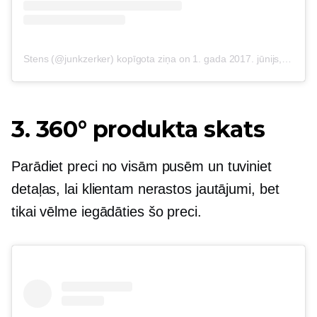
Stens (@junkzerker) kopīgota ziņa
on
1. gada 2017. jūnijs, plkst. 10:01 PDT
3. 360° produkta skats
Parādiet preci no visām pusēm un tuviniet
detaļas, lai klientam nerastos jautājumi, bet
tikai vēlme iegādāties šo preci.