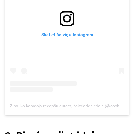
Skatiet šo ziņu Instagram
Ziņa, ko kopīgoja recepšu autors, šokolādes ēdājs (@cooking_with_tenina)