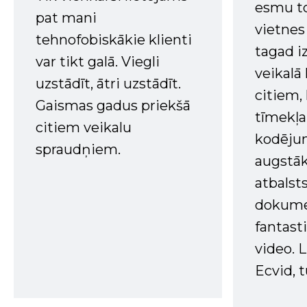
esmu to
pat mani
vietnes
tehnofobiskākie klienti
tagad i
var tikt galā. Viegli
veikalā
uzstādīt, ātri uzstādīt.
citiem
Gaismas gadus priekšā
tīmekļa 
citiem veikalu
kodējum
spraudņiem.
augstā
atbalsts
dokume
fantast
video. L
Ecvid, t