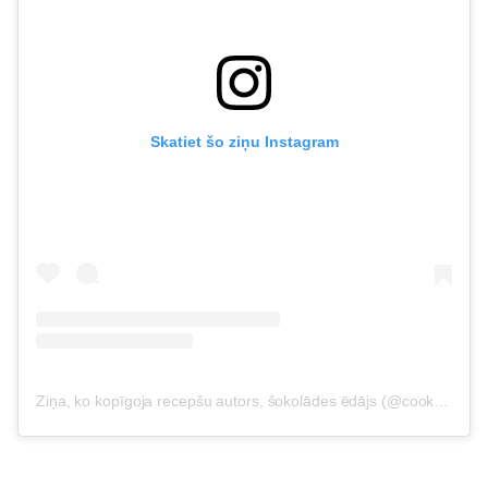
Skatiet šo ziņu Instagram
Ziņa, ko kopīgoja recepšu autors, šokolādes ēdājs (@cooking_with_tenina)