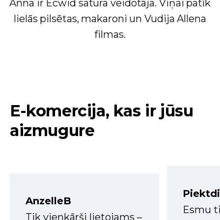
Anna ir Ecwid satura veidotāja. Viņai patīk
lielās pilsētas, makaroni un Vudija Allena
filmas.
E-komercija, kas ir jūsu
aizmugure
Piektd
AnzelleB
Esmu ti
Tik vienkārši lietojams –