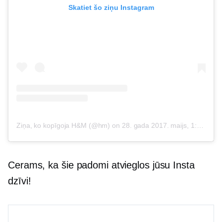
Skatiet šo ziņu Instagram
Ziņa, ko kopīgoja H&M (@hm)
on
28. gada 2017. maijs, 1:13 PDT
Cerams, ka šie padomi atvieglos jūsu Insta
dzīvi!