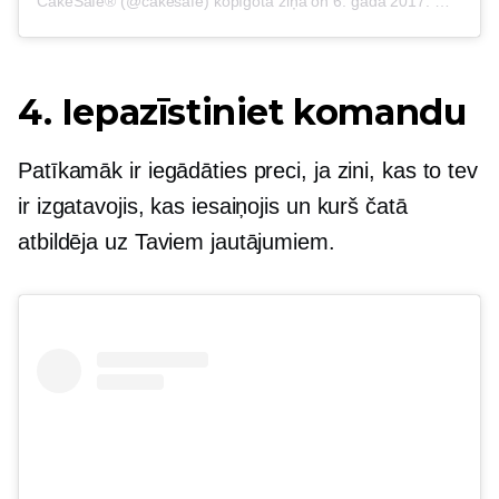
CakeSafe® (@cakesafe) kopīgota ziņa
on
6. gada 2017. martā plkst. 1:38 PST
4. Iepazīstiniet komandu
Patīkamāk ir iegādāties preci, ja zini, kas to tev
ir izgatavojis, kas iesaiņojis un kurš čatā
atbildēja uz Taviem jautājumiem.