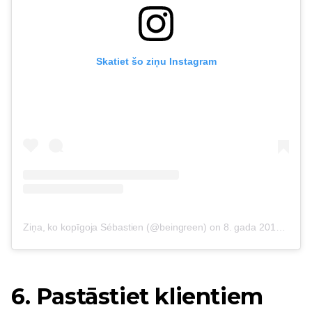
Skatiet šo ziņu Instagram
Ziņa, ko kopīgoja Sébastien (@beingreen)
on
8. gada 2017. maijā plkst. 1:30 PDT
6. Pastāstiet klientiem