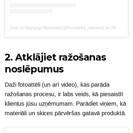
Ziņa, ko kopīgoja Homebird (@homebird_interiors)
on
20. gada 2017. aprīlī plkst. 2:00, PDT
2. Atklājiet ražošanas
noslēpumus
Daži fotoattēli (un arī video), kas parāda
ražošanas procesu, ir labs veids, kā piesaistīt
klientus jūsu uzņēmumam. Parādiet viņiem, kā
materiāli un skices pārvēršas gatavā produktā.