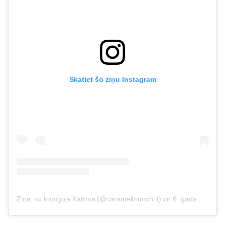
Skatiet šo ziņu Instagram
Ziņa, ko kopīgoja Katrīna (@caramelcrunch.it)
on
6. gada 2017. jūnijs, plkst. 1:07 PDT