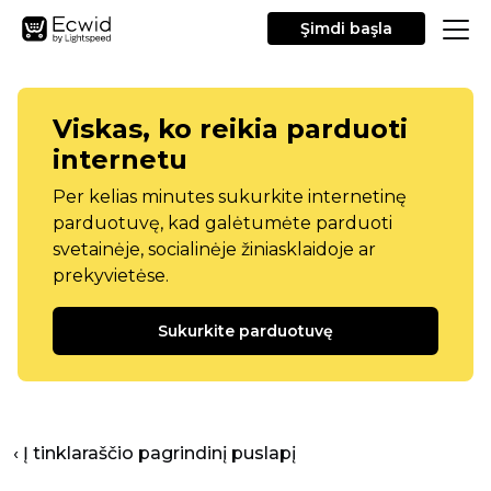
Şimdi başla
Viskas, ko reikia parduoti
internetu
Per kelias minutes sukurkite internetinę
parduotuvę, kad galėtumėte parduoti
svetainėje, socialinėje žiniasklaidoje ar
prekyvietėse.
Sukurkite parduotuvę
‹ Į tinklaraščio pagrindinį puslapį