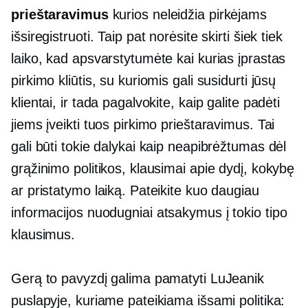
prieštaravimus
kurios neleidžia pirkėjams
išsiregistruoti. Taip pat norėsite skirti šiek tiek
laiko, kad apsvarstytumėte kai kurias įprastas
pirkimo kliūtis, su kuriomis gali susidurti jūsų
klientai, ir tada pagalvokite, kaip galite padėti
jiems įveikti tuos pirkimo prieštaravimus. Tai
gali būti tokie dalykai kaip neapibrėžtumas dėl
grąžinimo politikos, klausimai apie dydį, kokybę
ar pristatymo laiką. Pateikite kuo daugiau
informacijos
nuodugniai
atsakymus į tokio tipo
klausimus.
Gerą to pavyzdį galima pamatyti LuJeanik
puslapyje, kuriame pateikiama išsami politika: