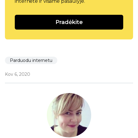
internete ir visame pasaulyje.
Pradėkite
Parduodu internetu
Kov 6, 2020