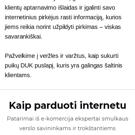
klientų aptarnavimo išlaidas ir įgalinti savo
internetinius pirkėjus rasti informaciją, kurios
jiems reikia norint užpildyti
pirkimas – viskas
savarankiškai.
Pažvelkime į veržles ir varžtus, kaip sukurti
puikų DUK puslapį, kuris yra galingas šaltinis
klientams.
Kaip parduoti internetu
Patarimai iš
e-komercija
ekspertai smulkaus
verslo savininkams ir trokštantiems