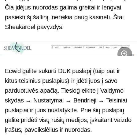
Čia įdėjus nuorodas galima greitai ir lengvai
pasiekti šį šaltinį, nereikia daug kasinėti. Štai
Sheakardel pavyzdys:
Ecwid galite sukurti DUK puslapį (taip pat ir
kitus teisinius puslapius) ir įdėti juos į savo
parduotuvės apačią. Tiesiog eikite į Valdymo
skydas → Nustatymai → Bendrieji → Teisiniai
puslapiai ir juos nustatykite. Prie šių puslapių
galite pridėti visų rūšių medijos, įskaitant vaizdo
įrašus, paveikslėlius ir nuorodas.