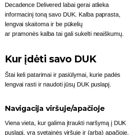
Decadence Delivered labai gerai atlieka
informacinį toną savo DUK. Kalba paprasta,
lengvai skaitoma ir be pūkelių
ar
pramonės kalba
tai gali sukelti neaiškumų.
Kur įdėti savo DUK
Štai keli patarimai ir pasiūlymai, kurie padės
lengvai rasti ir naudoti jūsų DUK puslapį.
Navigacija viršuje/apačioje
Viena vieta, kur galima įtraukti naršymą į DUK
puslapį, yra svetainės viršuje ir (arba) apačioje.