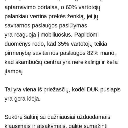
aptarnavimo portalas, o 60% vartotojų
palankiau vertina prekės ženklą, jei jų
savitarnos paslaugos
pasiūlymas
yra
reaguoja į mobiliuosius.
Papildomi
duomenys rodo, kad 35% vartotojų teikia
pirmenybę
savitarnos paslaugos
82% mano,
kad skambučių centrai yra nereikalingi ir kelia
įtampą.
Tai yra viena iš priežasčių, kodėl DUK puslapis
yra gera idėja.
Sukūrę šaltinį su dažniausiai užduodamais
klausimais ir atsakymais, galite sumažinti