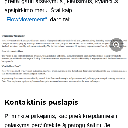
greitai gauti atsakymus į klausimus, kylančius
apsipirkimo metu. Štai kaip
„FlowMovement“.
daro tai:
Kontaktinis puslapis
Priminkite pirkėjams, kad prieš kreipdamiesi į
palaikymą peržiūrėkite šį patogų šaltinį. Jei