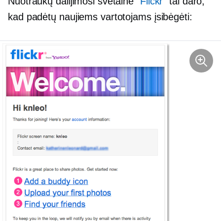
Nuotraukų dalijimosi svetainė
"Flickr"
tai daro,
kad padėtų naujiems vartotojams įsibėgėti: