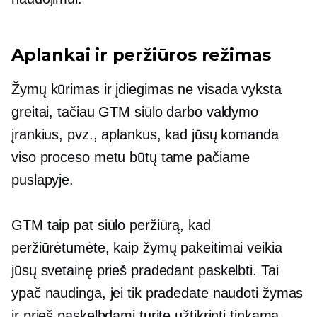
Aplankai ir peržiūros režimas
Žymų kūrimas ir įdiegimas ne visada vyksta
greitai, tačiau GTM siūlo darbo valdymo
įrankius, pvz., aplankus, kad jūsų komanda
viso proceso metu būtų tame pačiame
puslapyje.
GTM taip pat siūlo peržiūrą, kad
peržiūrėtumėte, kaip žymų pakeitimai veikia
jūsų svetainę prieš pradedant paskelbti. Tai
ypač naudinga, jei tik pradedate naudoti žymas
ir prieš paskelbdami turite užtikrinti tinkamą