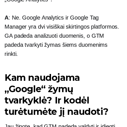
A
: Ne. Google Analytics ir Google Tag
Manager yra dvi visiškai skirtingos platformos.
GA padeda analizuoti duomenis, o GTM
padeda tvarkyti žymas šiems duomenims
rinkti.
Kam naudojama
„Google“ žymų
tvarkyklė? Ir kodėl
turėtumėte jį naudoti?
Jau žinote, kad GTM padeda valdyti ir įdiegti