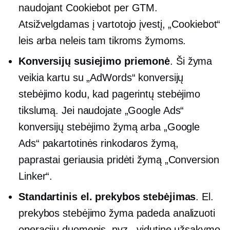
naudojant Cookiebot per GTM.
Atsižvelgdamas į vartotojo įvestį, „Cookiebot“
leis arba neleis tam tikroms žymoms.
Konversijų susiejimo priemonė
. Ši žyma
veikia kartu su „AdWords“ konversijų
stebėjimo kodu, kad pagerintų stebėjimo
tikslumą. Jei naudojate „Google Ads“
konversijų stebėjimo žymą arba „Google
Ads“ pakartotinės rinkodaros žymą,
paprastai geriausia pridėti žymą „Conversion
Linker“.
Standartinis el. prekybos stebėjimas
. El.
prekybos stebėjimo žyma padeda analizuoti
operacijų duomenis, pvz., vidutinę užsakymo