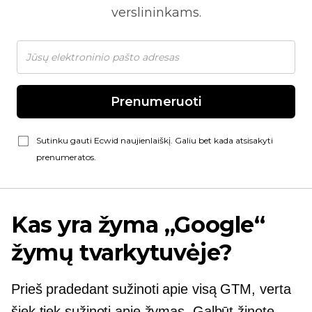
verslininkams.
Prenumeruoti
Sutinku gauti Ecwid naujienlaiškį. Galiu bet kada atsisakyti
prenumeratos.
Kas yra žyma „Google“
žymų tvarkytuvėje?
Prieš pradedant sužinoti apie visą GTM, verta
šiek tiek sužinoti apie žymas. Galbūt žinote