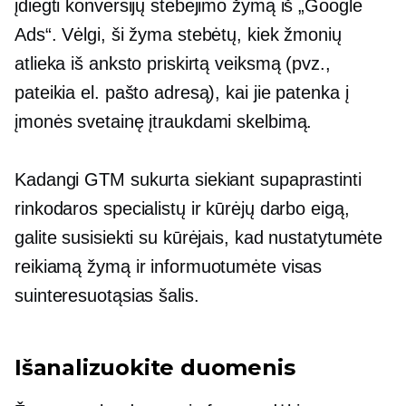
įdiegti konversijų stebėjimo žymą iš „Google
Ads“. Vėlgi, ši žyma stebėtų, kiek žmonių
atlieka iš anksto priskirtą veiksmą (pvz.,
pateikia el. pašto adresą), kai jie patenka į
įmonės svetainę įtraukdami skelbimą.
Kadangi GTM sukurta siekiant supaprastinti
rinkodaros specialistų ir kūrėjų darbo eigą,
galite susisiekti su kūrėjais, kad nustatytumėte
reikiamą žymą ir informuotumėte visas
suinteresuotąsias šalis.
Išanalizuokite duomenis