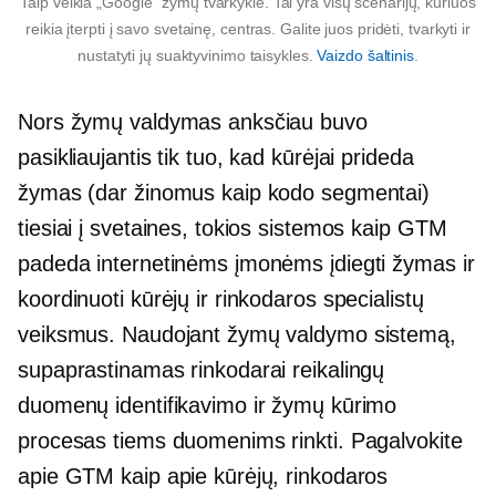
Taip veikia „Google“ žymų tvarkyklė. Tai yra visų scenarijų, kuriuos
reikia įterpti į savo svetainę, centras. Galite juos pridėti, tvarkyti ir
nustatyti jų suaktyvinimo taisykles.
Vaizdo šaltinis
.
Nors žymų valdymas anksčiau buvo
pasikliaujantis tik tuo, kad kūrėjai prideda
žymas (dar žinomus kaip kodo segmentai)
tiesiai į svetaines, tokios sistemos kaip GTM
padeda internetinėms įmonėms įdiegti žymas ir
koordinuoti kūrėjų ir rinkodaros specialistų
veiksmus. Naudojant žymų valdymo sistemą,
supaprastinamas rinkodarai reikalingų
duomenų identifikavimo ir žymų kūrimo
procesas tiems duomenims rinkti. Pagalvokite
apie GTM kaip apie kūrėjų, rinkodaros