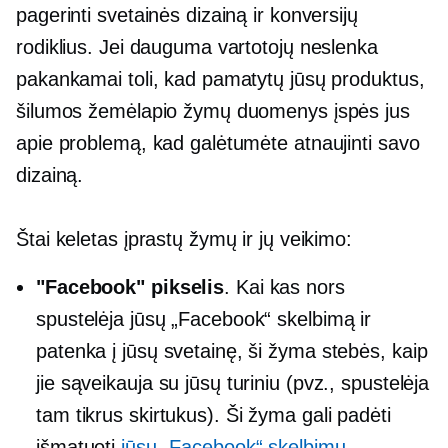
pagerinti svetainės dizainą ir konversijų
rodiklius. Jei dauguma vartotojų neslenka
pakankamai toli, kad pamatytų jūsų produktus,
šilumos žemėlapio žymų duomenys įspės jus
apie problemą, kad galėtumėte atnaujinti savo
dizainą.
Štai keletas įprastų žymų ir jų veikimo:
"Facebook" pikselis
. Kai kas nors
spustelėja jūsų „Facebook“ skelbimą ir
patenka į jūsų svetainę, ši žyma stebės, kaip
jie sąveikauja su jūsų turiniu (pvz., spustelėja
tam tikrus skirtukus). Ši žyma gali padėti
išmatuoti
jūsų „Facebook“ skelbimų