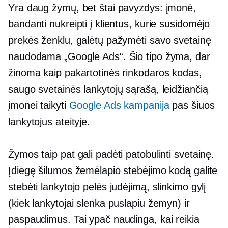
Yra daug žymų, bet štai pavyzdys: įmonė,
bandanti nukreipti į klientus, kurie susidomėjo
prekės ženklu, galėtų pažymėti savo svetainę
naudodama „Google Ads“. Šio tipo žyma, dar
žinoma kaip pakartotinės rinkodaros kodas,
saugo svetainės lankytojų sąrašą, leidžiančią
įmonei taikyti
Google Ads kampanija
pas šiuos
lankytojus ateityje.
Žymos taip pat gali padėti patobulinti svetainę.
Įdiegę šilumos žemėlapio stebėjimo kodą galite
stebėti lankytojo pelės judėjimą, slinkimo gylį
(kiek lankytojai slenka puslapiu žemyn) ir
paspaudimus. Tai ypač naudinga, kai reikia