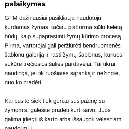
palaikymas
GTM dažniausiai pasikliauja naudotoju
kurdamas žymas, tačiau platforma siūlo keletą
būdų, kaip supaprastinti žymų kūrimo procesą.
Pirma, vartotojai gali peržiūrėti bendruomenės
šablonų galeriją ir rasti žymų šablonus, kuriuos
sukūrė
trečiosios šalies
pardavėjai. Tai tikrai
naudinga, jei tik ruošiatės sąranką ir nežinote,
nuo ko pradėti.
Kai būsite šiek tiek geriau susipažinę su
žymomis, galėsite pradėti kurti savo. Juos
galima įdiegti iš karto arba išsaugoti vėlesniam
naudojimui.