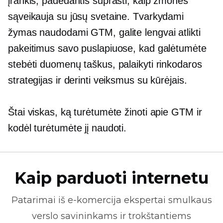
įrankis, padedantis suprasti, kaip žmonės
sąveikauja su jūsų svetaine. Tvarkydami
žymas naudodami GTM, galite lengvai atlikti
pakeitimus savo puslapiuose, kad galėtumėte
stebėti duomenų taškus, palaikyti rinkodaros
strategijas ir derinti veiksmus su kūrėjais.
Štai viskas, ką turėtumėte žinoti apie GTM ir
kodėl turėtumėte jį naudoti.
Kaip parduoti internetu
Patarimai iš
e-komercija
ekspertai smulkaus
verslo savininkams ir trokštantiems