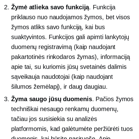
Žymė atlieka savo funkciją
. Funkcija
priklauso nuo naudojamos žymos, bet visos
žymos atliks savo funkciją, kai bus
suaktyvintos. Funkcijos gali apimti lankytojų
duomenų registravimą (kaip naudojant
pakartotinės rinkodaros žymas), informaciją
apie tai, su kuriomis jūsų svetainės dalimis
sąveikauja naudotojai (kaip naudojant
šilumos žemėlapį), ir daug daugiau.
Žyma saugo jūsų duomenis
. Pačios žymos
techniškai nesaugo renkamų duomenų,
tačiau jos susisiekia su analizės
platformomis, kad galėtumėte peržiūrėti tuos
duomenis, kai būsite pasiruošę. Apie