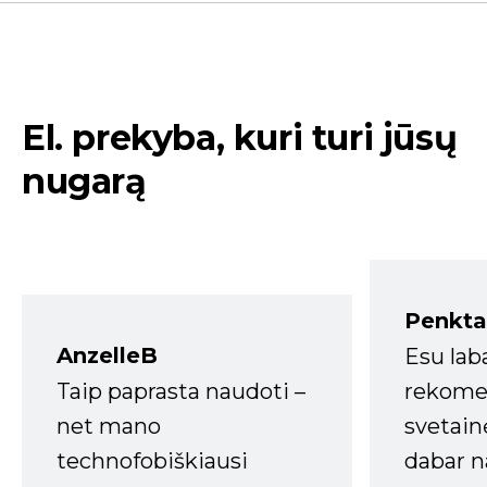
El. prekyba, kuri turi jūsų
nugarą
Penkta
AnzelleB
Esu lab
Taip paprasta naudoti –
rekomen
net mano
svetain
technofobiškiausi
dabar n