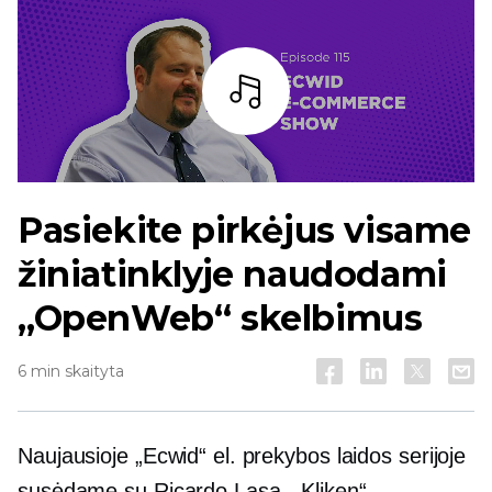
Baras
Pasiekite pirkėjus visame
žiniatinklyje naudodami
„OpenWeb“ skelbimus
6 min skaityta
Naujausioje „Ecwid“ el. prekybos laidos serijoje
susėdame su Ricardo Lasa, „Kliken“