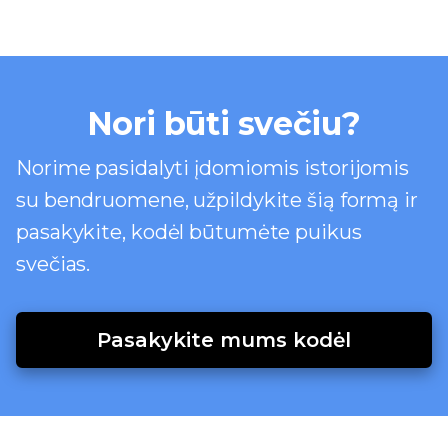
Nori būti svečiu?
Norime pasidalyti įdomiomis istorijomis
su bendruomene, užpildykite šią formą ir
pasakykite, kodėl būtumėte puikus
svečias.
Pasakykite mums kodėl