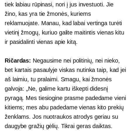
tiek labiau rūpinasi, nori į jus investuoti. Jie
žino, kas yra tie žmonės, kuriems
reklamuojate. Manau, kad labai vertinga turėti
vietinį žmogų, kuriuo galite maitintis vienas kitu
ir pasidalinti vienas apie kitą.
Ričardas:
Negausime nei politinių, nei nieko,
bet kartais pasaulyje viskas nutinka taip, kad jei
aš laimiu, tu pralaimi. Smagu, kai žmonės
galvoja: „Ne, galime kartu iškepti didesnį
pyragą. Mes tiesiogine prasme padedame vieni
kitiems; mes abu padedame vienas kito prekių
ženklams. Jos nuotraukos atrodys geriau su
daugybe gražių gėlių. Tikrai geras daiktas.