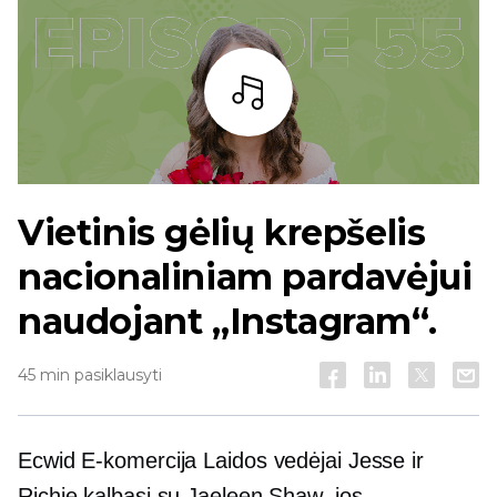
Baras
Vietinis gėlių krepšelis
nacionaliniam pardavėjui
naudojant „Instagram“.
45 min pasiklausyti
Ecwid
E-komercija
Laidos vedėjai Jesse ir
Richie kalbasi su Jaeleen Shaw, jos