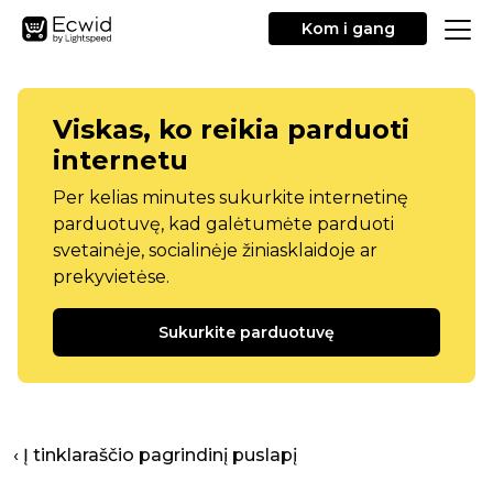
Kom i gang
Viskas, ko reikia parduoti
internetu
Per kelias minutes sukurkite internetinę
parduotuvę, kad galėtumėte parduoti
svetainėje, socialinėje žiniasklaidoje ar
prekyvietėse.
Sukurkite parduotuvę
‹ Į tinklaraščio pagrindinį puslapį