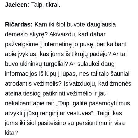
Jaeleen:
Taip, tikrai.
Ričardas:
Kam iki šiol buvote daugiausia
dėmesio skyrę? Akivaizdu, kad dabar
pažvelgsime į internetinę jo pusę, bet kalbant
apie įvykius, kas jums iš tikrųjų padėjo? Ar tai
buvo ūkininkų turgeliai? Ar sulaukei daug
informacijos iš lūpų į lūpas, nes tai taip šauniai
atrodantis vežimėlis? Įsivaizduoju, kad žmonės
ateina tiesiog patikrinti vežimėlio ir jau
nekalbant apie tai: „Taip, galite pasamdyti mus
atvykti į jūsų renginį ar vestuves“. Taigi, kas
jums iki šiol pasiteisino su persiuntimu ir visa
kita?