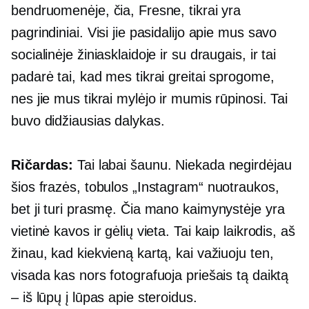
bendruomenėje, čia, Fresne, tikrai yra
pagrindiniai. Visi jie pasidalijo apie mus savo
socialinėje žiniasklaidoje ir su draugais, ir tai
padarė tai, kad mes tikrai greitai sprogome,
nes jie mus tikrai mylėjo ir mumis rūpinosi. Tai
buvo didžiausias dalykas.
Ričardas:
Tai labai šaunu. Niekada negirdėjau
šios frazės, tobulos „Instagram“ nuotraukos,
bet ji turi prasmę. Čia mano kaimynystėje yra
vietinė kavos ir gėlių vieta. Tai kaip laikrodis, aš
žinau, kad kiekvieną kartą, kai važiuoju ten,
visada kas nors fotografuoja priešais tą daiktą
– iš lūpų į lūpas apie steroidus.