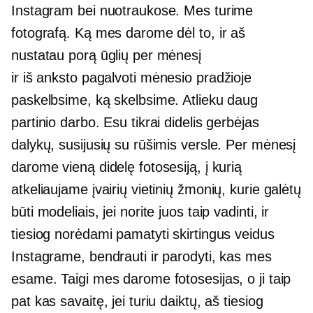
Instagram bei nuotraukose. Mes turime
fotografą. Ką mes darome dėl to, ir aš
nustatau porą ūglių per mėnesį
ir
iš anksto pagalvoti
mėnesio pradžioje
paskelbsime, ką skelbsime. Atlieku daug
partinio darbo. Esu tikrai didelis gerbėjas
dalykų, susijusių su rūšimis versle. Per mėnesį
darome vieną didelę fotosesiją, į kurią
atkeliaujame įvairių vietinių žmonių, kurie galėtų
būti modeliais, jei norite juos taip vadinti, ir
tiesiog norėdami pamatyti skirtingus veidus
Instagrame, bendrauti ir parodyti, kas mes
esame. Taigi mes darome fotosesijas, o ji taip
pat kas savaitę, jei turiu daiktų, aš tiesiog