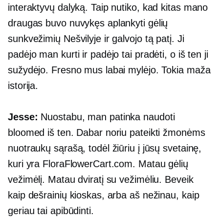
interaktyvų dalyką. Taip nutiko, kad kitas mano
draugas buvo nuvykęs aplankyti gėlių
sunkvežimių Nešvilyje ir galvojo tą patį. Ji
padėjo man kurti ir padėjo tai pradėti, o iš ten ji
sužydėjo. Fresno mus labai mylėjo. Tokia maža
istorija.
Jesse:
Nuostabu, man patinka naudoti
bloomed iš ten. Dabar noriu pateikti žmonėms
nuotraukų sąrašą, todėl žiūriu į jūsų svetainę,
kuri yra FloraFlowerCart.com. Matau gėlių
vežimėlį. Matau dviratį su vežimėliu. Beveik
kaip dešrainių kioskas, arba aš nežinau, kaip
geriau tai apibūdinti.