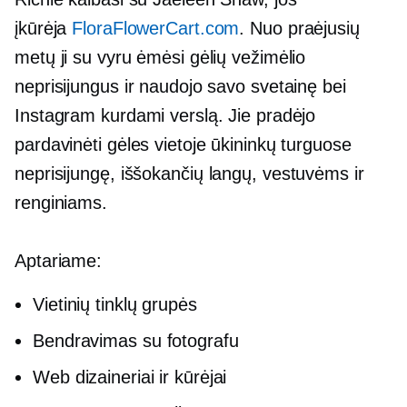
įkūrėja
FloraFlowerCart.com
. Nuo praėjusių
metų ji su vyru ėmėsi gėlių vežimėlio
neprisijungus ir naudojo savo svetainę bei
Instagram kurdami verslą. Jie pradėjo
pardavinėti gėles vietoje ūkininkų turguose
neprisijungę,
iššokančių langų,
vestuvėms ir
renginiams.
Aptariame:
Vietinių tinklų grupės
Bendravimas su fotografu
Web dizaineriai ir kūrėjai