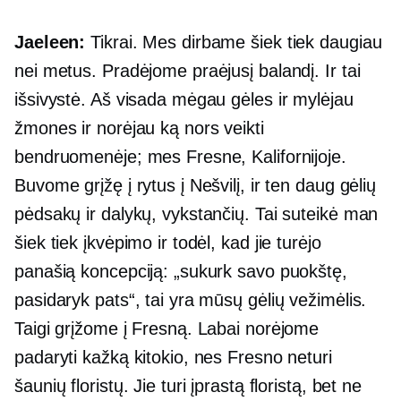
Jaeleen:
Tikrai. Mes dirbame šiek tiek daugiau
nei metus. Pradėjome praėjusį balandį. Ir tai
išsivystė. Aš visada mėgau gėles ir mylėjau
žmones ir norėjau ką nors veikti
bendruomenėje; mes Fresne, Kalifornijoje.
Buvome grįžę į rytus į Nešvilį, ir ten daug gėlių
pėdsakų ir dalykų, vykstančių. Tai suteikė man
šiek tiek įkvėpimo ir todėl, kad jie turėjo
panašią koncepciją: „sukurk savo puokštę,
pasidaryk pats“, tai yra mūsų gėlių vežimėlis.
Taigi grįžome į Fresną. Labai norėjome
padaryti kažką kitokio, nes Fresno neturi
šaunių floristų. Jie turi įprastą floristą, bet ne