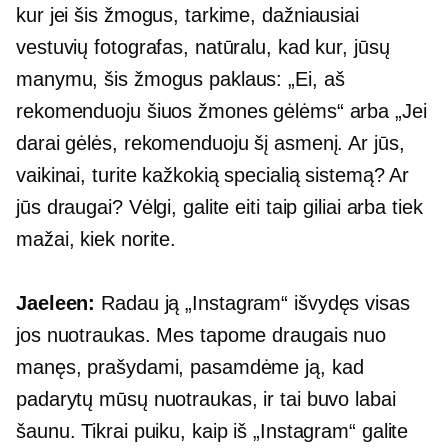
kur jei šis žmogus, tarkime, dažniausiai
vestuvių fotografas, natūralu, kad kur, jūsų
manymu, šis žmogus paklaus: „Ei, aš
rekomenduoju šiuos žmones gėlėms“ arba „Jei
darai gėlės, rekomenduoju šį asmenį. Ar jūs,
vaikinai, turite kažkokią specialią sistemą? Ar
jūs draugai? Vėlgi, galite eiti taip giliai arba tiek
mažai, kiek norite.
Jaeleen:
Radau ją „Instagram“ išvydęs visas
jos nuotraukas. Mes tapome draugais nuo
manęs, prašydami, pasamdėme ją, kad
padarytų mūsų nuotraukas, ir tai buvo labai
šaunu. Tikrai puiku, kaip iš „Instagram“ galite