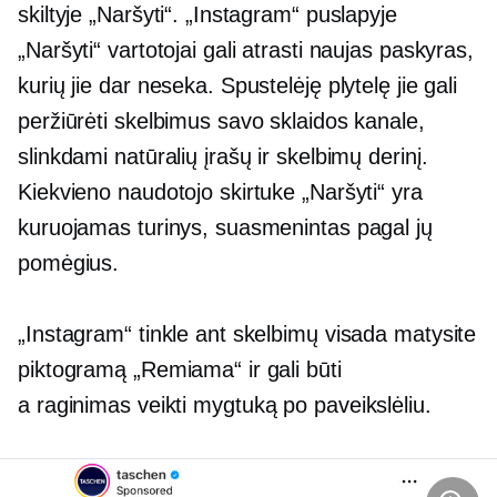
skiltyje „Naršyti“. „Instagram“ puslapyje
„Naršyti“ vartotojai gali atrasti naujas paskyras,
kurių jie dar neseka. Spustelėję plytelę jie gali
peržiūrėti skelbimus savo sklaidos kanale,
slinkdami natūralių įrašų ir skelbimų derinį.
Kiekvieno naudotojo skirtuke „Naršyti“ yra
kuruojamas turinys, suasmenintas pagal jų
pomėgius.
„Instagram“ tinkle ant skelbimų visada matysite
piktogramą „Remiama“ ir gali būti
a
raginimas veikti
mygtuką po paveikslėliu.