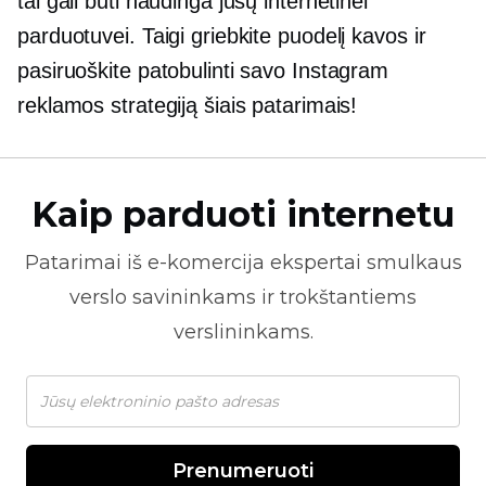
tai gali būti naudinga jūsų internetinei
parduotuvei. Taigi griebkite puodelį kavos ir
pasiruoškite patobulinti savo Instagram
reklamos strategiją šiais patarimais!
Kaip parduoti internetu
Patarimai iš
e-komercija
ekspertai smulkaus
verslo savininkams ir trokštantiems
verslininkams.
Prenumeruoti