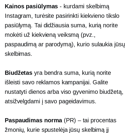
Kainos pasiūlymas
- kurdami skelbimą
Instagram, turėsite pasirinkti kiekvieno tikslo
pasiūlymą. Tai didžiausia suma, kurią norite
mokėti už kiekvieną veiksmą (pvz.,
paspaudimą ar parodymą), kurio sulaukia jūsų
skelbimas.
Biudžetas
yra bendra suma, kurią norite
išleisti savo reklamos kampanijai. Galite
nustatyti dienos arba viso gyvenimo biudžetą,
atsižvelgdami į savo pageidavimus.
Paspaudimas
norma
(PR) – tai procentas
žmonių, kurie spustelėja jūsų skelbimą jį