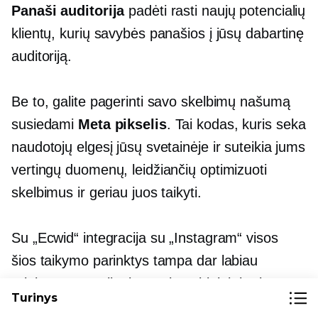
Panaši auditorija
padėti rasti naujų potencialių
klientų, kurių savybės panašios į jūsų dabartinę
auditoriją.
Be to, galite pagerinti savo skelbimų našumą
susiedami
Meta pikselis
. Tai kodas, kuris seka
naudotojų elgesį jūsų svetainėje ir suteikia jums
vertingų duomenų, leidžiančių optimizuoti
skelbimus ir geriau juos taikyti.
Su „Ecwid“ integracija su „Instagram“ visos
šios taikymo parinktys tampa dar labiau
prieinamos. Galite lengvai pasirinkti, kuriuos
Turinys
produktus reklamuoti Instagram tinkle ir