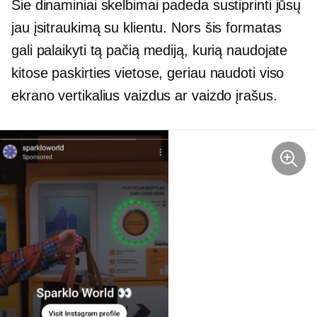
Šie dinaminiai skelbimai padeda sustiprinti jūsų
jau įsitraukimą su klientu. Nors šis formatas
gali palaikyti tą pačią mediją, kurią naudojate
kitose paskirties vietose, geriau naudoti viso
ekrano vertikalius vaizdus ar vaizdo įrašus.