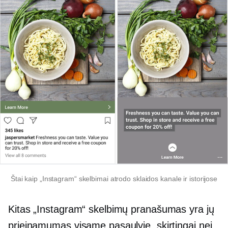
Štai kaip „Instagram“ skelbimai atrodo sklaidos kanale ir istorijose
Kitas „Instagram“ skelbimų pranašumas yra jų
prieinamumas visame pasaulyje, skirtingai nei