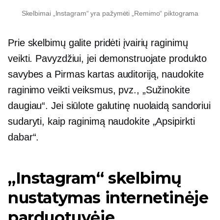
Skelbimai „Instagram“ yra pažymėti „Remimo“ piktograma
Prie skelbimų galite pridėti įvairių raginimų
veikti. Pavyzdžiui, jei demonstruojate produkto
savybes a
Pirmas kartas
auditoriją, naudokite
raginimo veikti veiksmus, pvz., „Sužinokite
daugiau“. Jei siūlote galutinę nuolaidą sandoriui
sudaryti, kaip raginimą naudokite „Apsipirkti
dabar“.
„Instagram“ skelbimų
nustatymas internetinėje
parduotuvėje