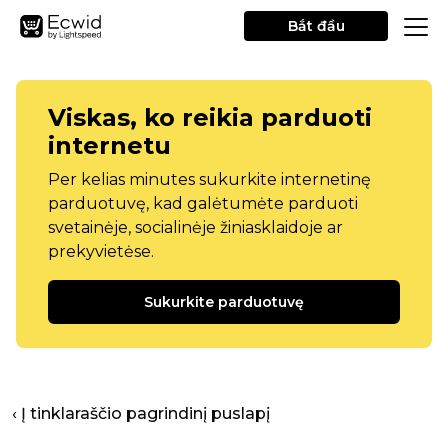
Bắt đầu
Viskas, ko reikia parduoti
internetu
Per kelias minutes sukurkite internetinę
parduotuvę, kad galėtumėte parduoti
svetainėje, socialinėje žiniasklaidoje ar
prekyvietėse.
Sukurkite parduotuvę
‹ Į tinklaraščio pagrindinį puslapį