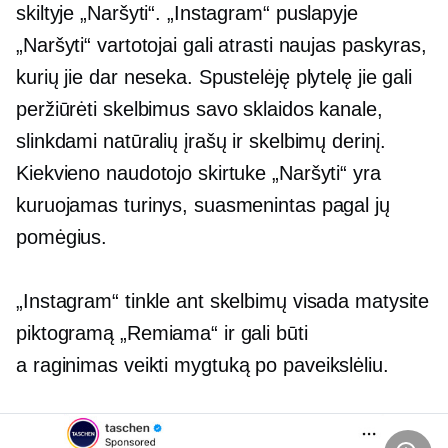
skiltyje „Naršyti“. „Instagram“ puslapyje
„Naršyti“ vartotojai gali atrasti naujas paskyras,
kurių jie dar neseka. Spustelėję plytelę jie gali
peržiūrėti skelbimus savo sklaidos kanale,
slinkdami natūralių įrašų ir skelbimų derinį.
Kiekvieno naudotojo skirtuke „Naršyti“ yra
kuruojamas turinys, suasmenintas pagal jų
pomėgius.
„Instagram“ tinkle ant skelbimų visada matysite
piktogramą „Remiama“ ir gali būti
a
raginimas veikti
mygtuką po paveikslėliu.