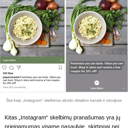
Štai kaip „Instagram“ skelbimai atrodo sklaidos kanale ir istorijose
Kitas „Instagram“ skelbimų pranašumas yra jų
prieinamumas visame pasaulyje, skirtingai nei