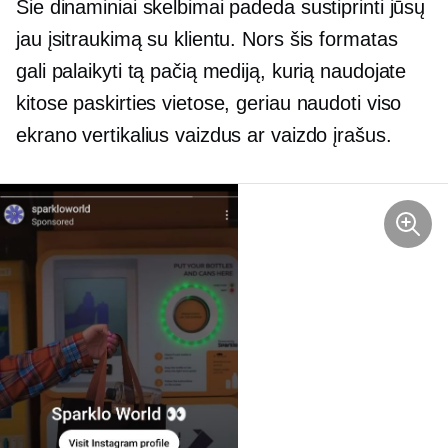
Šie dinaminiai skelbimai padeda sustiprinti jūsų
jau įsitraukimą su klientu. Nors šis formatas
gali palaikyti tą pačią mediją, kurią naudojate
kitose paskirties vietose, geriau naudoti viso
ekrano vertikalius vaizdus ar vaizdo įrašus.