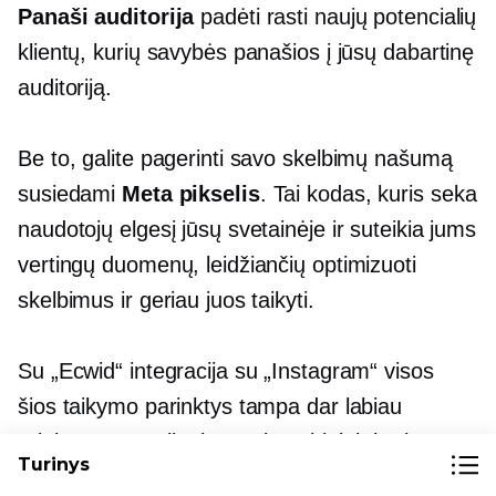
Panaši auditorija
padėti rasti naujų potencialių
klientų, kurių savybės panašios į jūsų dabartinę
auditoriją.
Be to, galite pagerinti savo skelbimų našumą
susiedami
Meta pikselis
. Tai kodas, kuris seka
naudotojų elgesį jūsų svetainėje ir suteikia jums
vertingų duomenų, leidžiančių optimizuoti
skelbimus ir geriau juos taikyti.
Su „Ecwid“ integracija su „Instagram“ visos
šios taikymo parinktys tampa dar labiau
prieinamos. Galite lengvai pasirinkti, kuriuos
Turinys
produktus reklamuoti Instagram tinkle ir