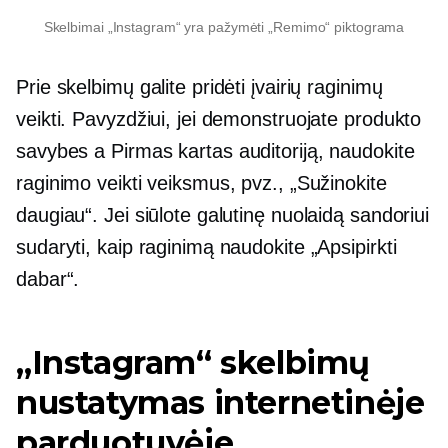
Skelbimai „Instagram“ yra pažymėti „Remimo“ piktograma
Prie skelbimų galite pridėti įvairių raginimų
veikti. Pavyzdžiui, jei demonstruojate produkto
savybes a
Pirmas kartas
auditoriją, naudokite
raginimo veikti veiksmus, pvz., „Sužinokite
daugiau“. Jei siūlote galutinę nuolaidą sandoriui
sudaryti, kaip raginimą naudokite „Apsipirkti
dabar“.
„Instagram“ skelbimų
nustatymas internetinėje
parduotuvėje