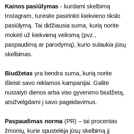
Kainos pasiūlymas
- kurdami skelbimą
Instagram, turėsite pasirinkti kiekvieno tikslo
pasiūlymą. Tai didžiausia suma, kurią norite
mokėti už kiekvieną veiksmą (pvz.,
paspaudimą ar parodymą), kurio sulaukia jūsų
skelbimas.
Biudžetas
yra bendra suma, kurią norite
išleisti savo reklamos kampanijai. Galite
nustatyti dienos arba viso gyvenimo biudžetą,
atsižvelgdami į savo pageidavimus.
Paspaudimas
norma
(PR) – tai procentas
žmonių, kurie spustelėja jūsų skelbimą jį