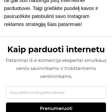
tai gali būti naudinga jūsų internetinei
parduotuvei. Taigi griebkite puodelį kavos ir
pasiruoškite patobulinti savo Instagram
reklamos strategiją šiais patarimais!
Kaip parduoti internetu
Patarimai iš
e-komercija
ekspertai smulkaus
verslo savininkams ir trokštantiems
verslininkams.
Prenumeruoti