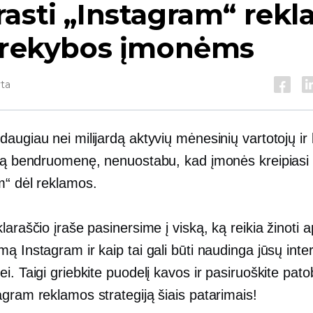
asti „Instagram“ rek
 prekybos įmonėms
yta
augiau nei milijardą aktyvių mėnesinių vartotojų ir 
sią bendruomenę, nenuostabu, kad įmonės kreipiasi 
m“ dėl reklamos.
laraščio įraše pasinersime į viską, ką reikia žinoti a
ą Instagram ir kaip tai gali būti naudinga jūsų inter
i. Taigi griebkite puodelį kavos ir pasiruoškite patob
gram reklamos strategiją šiais patarimais!