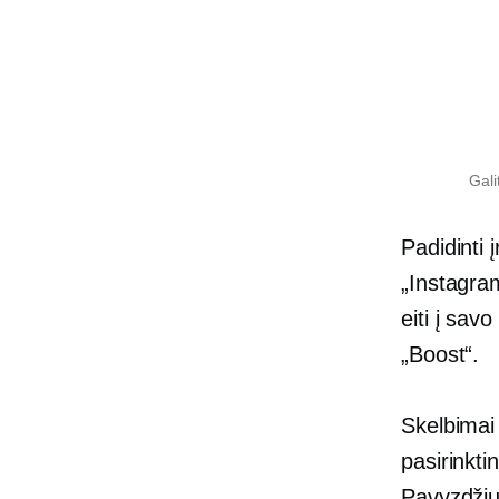
Gali
Padidinti 
„Instagram
eiti į savo
„Boost“.
Skelbimai 
pasirinkt
Pavyzdžiui