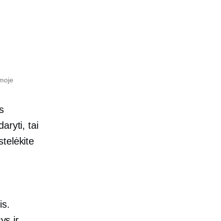
amoje
s
aryti, tai
stelėkite
is.
ys ir