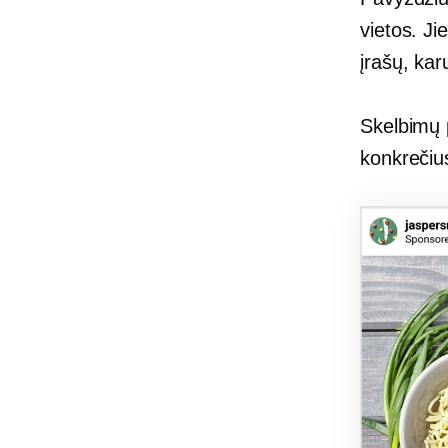
vietos. Ji
įrašų, kar
Skelbimų p
konkrečius