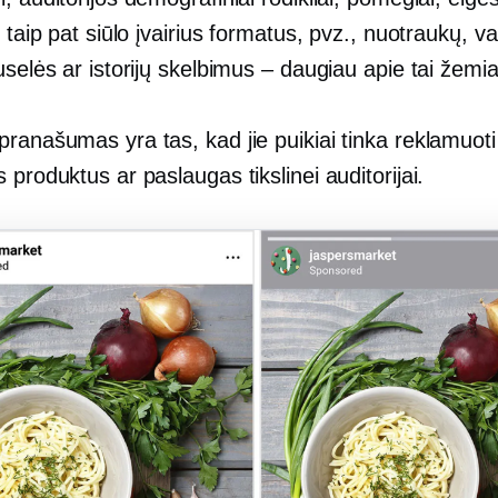
e taip pat siūlo įvairius formatus, pvz., nuotraukų, v
uselės ar istorijų skelbimus – daugiau apie tai žemi
ranašumas yra tas, kad jie puikiai tinka reklamuoti
 produktus ar paslaugas tikslinei auditorijai.