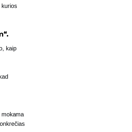
i kurios
m“.
o, kaip
 kad
ą, mokama
 konkrečias