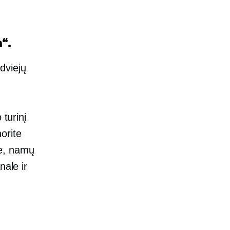
“.
 dviejų
 turinį
norite
le, namų
nale ir