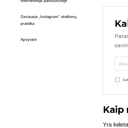
internetinėje parduotuvėje
Geriausia „Instagram“ skelbimų
Ka
praktika
Pata
Apvynioti
savin
Sut
Kaip 
Yra kelet