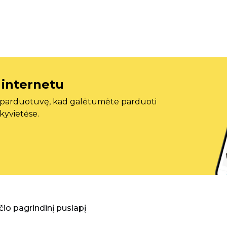
 internetu
ę parduotuvę, kad galėtumėte parduoti
ekyvietėse.
aščio pagrindinį puslapį