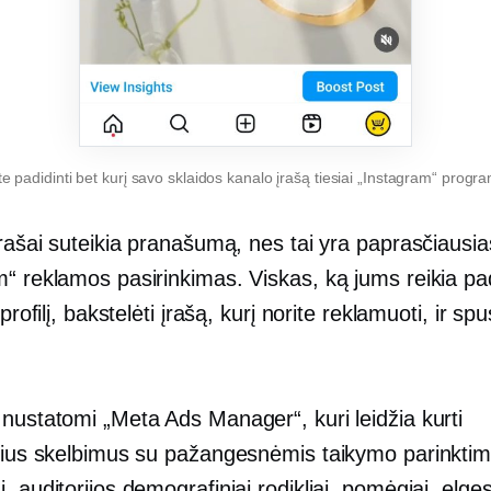
te padidinti bet kurį savo sklaidos kanalo įrašą tiesiai „Instagram“ progr
įrašai suteikia pranašumą, nes tai yra paprasčiausia
“ reklamos pasirinkimas. Viskas, ką jums reikia pad
 profilį, bakstelėti įrašą, kurį norite reklamuoti, ir spu
nustatomi „Meta Ads Manager“, kuri leidžia kurti
inius skelbimus su pažangesnėmis taikymo parinktim
, auditorijos demografiniai rodikliai, pomėgiai, elges