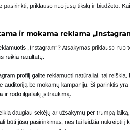
 pasirinkti, priklauso nuo jūsų tikslų ir biudžeto. Ka
ma ir mokama reklama „Instagra
reklamuotis „Instagram“? Atsakymas priklauso nuo t
ms reikia rezultatų.
gram profilį galite reklamuoti natūraliai, tai reiškia,
te auditoriją be mokamų kampanijų. Ši parinktis yra
r rodo ilgalaikį įsitraukimą.
reikia daugiau sekėjų ar užsakymų per trumpą laik
li būti jūsų pasirinkimas, nes tai leidžia nukreipti į