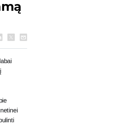
lamą
labai
į
pie
netinei
ulinti