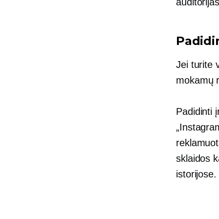
auditorijas
Padidin
Jei turite
mokamų re
Padidinti 
„Instagram
reklamuot
sklaidos k
istorijose.