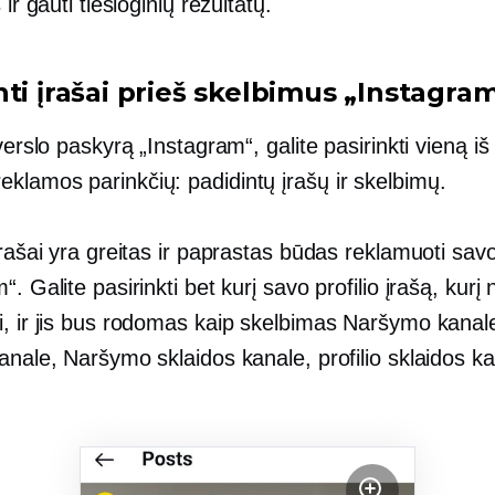
 ir gauti tiesioginių rezultatų.
ti įrašai prieš skelbimus „Instagram
 verslo paskyrą „Instagram“, galite pasirinkti vieną iš
klamos parinkčių: padidintų įrašų ir skelbimų.
įrašai yra greitas ir paprastas būdas reklamuoti savo
“. Galite pasirinkti bet kurį savo profilio įrašą, kurį 
i, ir jis bus rodomas kaip skelbimas Naršymo kana
anale, Naršymo sklaidos kanale, profilio sklaidos ka