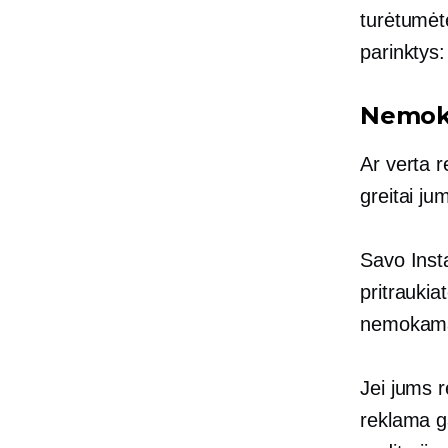
turėtumėte
parinktys:
Nemoka
Ar verta 
greitai ju
Savo Insta
pritraukia
nemokama i
Jei jums 
reklama ga