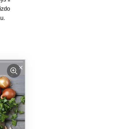
aizdo
au.