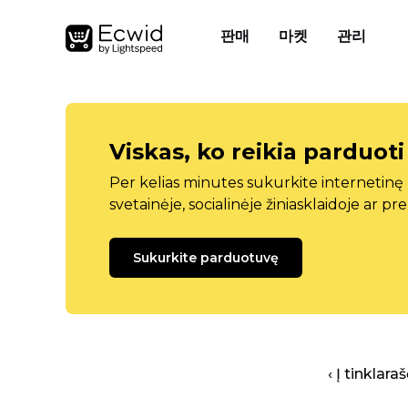
판매
마켓
관리
Viskas, ko reikia parduoti
Per kelias minutes sukurkite internetin
svetainėje, socialinėje žiniasklaidoje ar pr
Sukurkite parduotuvę
‹ Į tinklar