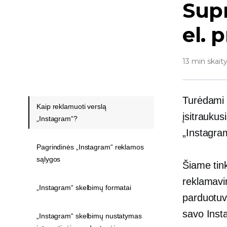
Supr
el.
13 min skait
Turėdami d
Kaip reklamuoti verslą
įsitrauku
„Instagram“?
„Instagra
Pagrindinės „Instagram“ reklamos
sąlygos
Šiame tink
reklamavim
„Instagram“ skelbimų formatai
parduotuve
savo Insta
„Instagram“ skelbimų nustatymas