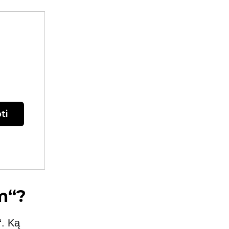
ti
am“?
“. Ką