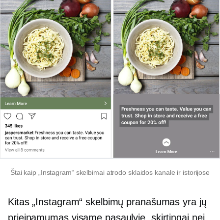
Štai kaip „Instagram“ skelbimai atrodo sklaidos kanale ir istorijose
Kitas „Instagram“ skelbimų pranašumas yra jų
prieinamumas visame pasaulyje, skirtingai nei