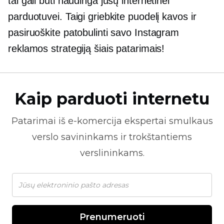
tai gali būti naudinga jūsų internetinei
parduotuvei. Taigi griebkite puodelį kavos ir
pasiruoškite patobulinti savo Instagram
reklamos strategiją šiais patarimais!
Kaip parduoti internetu
Patarimai iš
e-komercija
ekspertai smulkaus
verslo savininkams ir trokštantiems
verslininkams.
Prenumeruoti