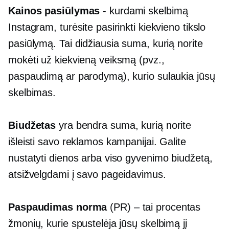
Kainos pasiūlymas
- kurdami skelbimą
Instagram, turėsite pasirinkti kiekvieno tikslo
pasiūlymą. Tai didžiausia suma, kurią norite
mokėti už kiekvieną veiksmą (pvz.,
paspaudimą ar parodymą), kurio sulaukia jūsų
skelbimas.
Biudžetas
yra bendra suma, kurią norite
išleisti savo reklamos kampanijai. Galite
nustatyti dienos arba viso gyvenimo biudžetą,
atsižvelgdami į savo pageidavimus.
Paspaudimas
norma
(PR) – tai procentas
žmonių, kurie spustelėja jūsų skelbimą jį