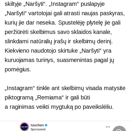
skiltyje „Naršyti“. „Instagram“ puslapyje
„Naršyti“ vartotojai gali atrasti naujas paskyras,
kurių jie dar neseka. Spustelėję plytelę jie gali
peržiūrėti skelbimus savo sklaidos kanale,
slinkdami natūralių įrašų ir skelbimų derinį.
Kiekvieno naudotojo skirtuke „Naršyti“ yra
kuruojamas turinys, suasmenintas pagal jų
pomėgius.
„Instagram“ tinkle ant skelbimų visada matysite
piktogramą „Remiama“ ir gali būti
a
raginimas veikti
mygtuką po paveikslėliu.