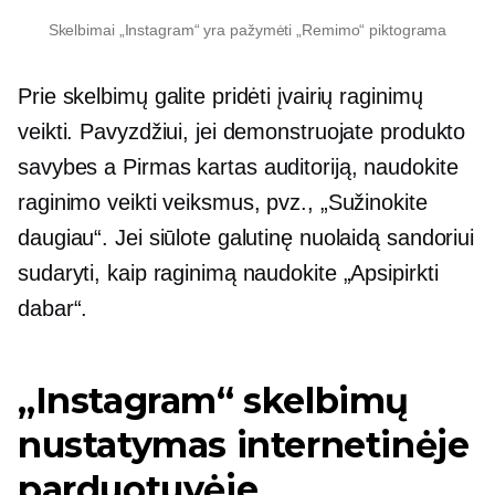
Skelbimai „Instagram“ yra pažymėti „Remimo“ piktograma
Prie skelbimų galite pridėti įvairių raginimų
veikti. Pavyzdžiui, jei demonstruojate produkto
savybes a
Pirmas kartas
auditoriją, naudokite
raginimo veikti veiksmus, pvz., „Sužinokite
daugiau“. Jei siūlote galutinę nuolaidą sandoriui
sudaryti, kaip raginimą naudokite „Apsipirkti
dabar“.
„Instagram“ skelbimų
nustatymas internetinėje
parduotuvėje