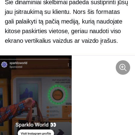
Šie dinaminiai skelbimai padeda sustiprinti jūsų
jau įsitraukimą su klientu. Nors šis formatas
gali palaikyti tą pačią mediją, kurią naudojate
kitose paskirties vietose, geriau naudoti viso
ekrano vertikalius vaizdus ar vaizdo įrašus.