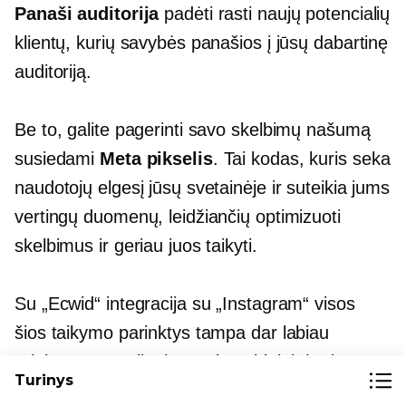
Panaši auditorija
padėti rasti naujų potencialių
klientų, kurių savybės panašios į jūsų dabartinę
auditoriją.
Be to, galite pagerinti savo skelbimų našumą
susiedami
Meta pikselis
. Tai kodas, kuris seka
naudotojų elgesį jūsų svetainėje ir suteikia jums
vertingų duomenų, leidžiančių optimizuoti
skelbimus ir geriau juos taikyti.
Su „Ecwid“ integracija su „Instagram“ visos
šios taikymo parinktys tampa dar labiau
prieinamos. Galite lengvai pasirinkti, kuriuos
Turinys
produktus reklamuoti Instagram tinkle ir