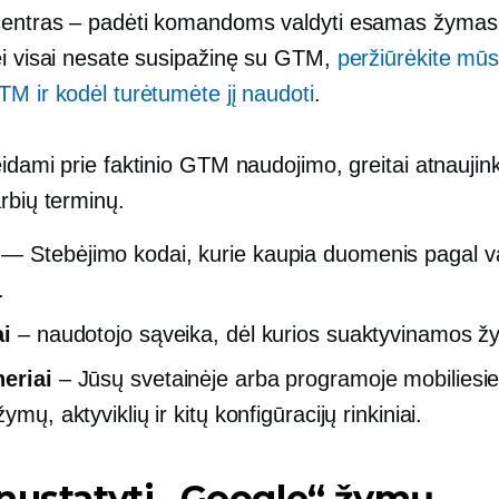
entras – padėti komandoms valdyti esamas žymas i
ei visai nesate susipažinę su GTM,
peržiūrėkite mū
TM ir kodėl turėtumėte jį naudoti
.
idami prie faktinio GTM naudojimo, greitai atnaujin
rbių terminų.
— Stebėjimo kodai, kurie kaupia duomenis pagal va
.
ai
– naudotojo sąveika, dėl kurios suaktyvinamos ž
eriai
– Jūsų svetainėje arba programoje mobiliesi
žymų, aktyviklių ir kitų konfigūracijų rinkiniai.
nustatyti „Google“ žymų