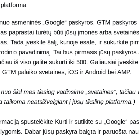
ė platforma
i nuo asmeninės „Google“ paskyros, GTM paskyros
as paprastai turėtų būti jūsų įmonės arba svetainė
s. Tada įveskite šalį, kurioje esate, ir sukurkite pi
rodinio pavadinimą. Tai bus pirmasis jūsų paskyros 
čiau iš viso galite sukurti iki 500. Galiausiai įveskite
. GTM palaiko svetaines, iOS ir Android bei AMP.
nuo šiol mes tiesiog vadinsime „svetaines“, tačiau v
a taikoma neatsižvelgiant į jūsų tikslinę platformą.)
rmaciją spustelėkite Kurti ir sutikite su „Google“ pa
ąlygomis. Dabar jūsų paskyra baigta ir paruošta nau