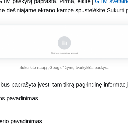
 GTM paskyrą paprasta. Pirma, eikite į
GTM svetain
ame dešiniajame ekrano kampe spustelėkite Sukurti 
Sukurkite naują „Google“ žymų tvarkyklės paskyrą
bus paprašyta įvesti tam tikrą pagrindinę informacij
os pavadinimas
erio pavadinimas