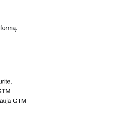
tformą.
.
rite,
 GTM
 nauja GTM