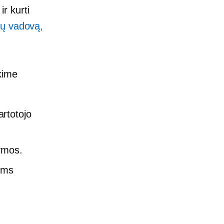
r kurti
sų vadovą,
kime
rtotojo
ymos.
ems