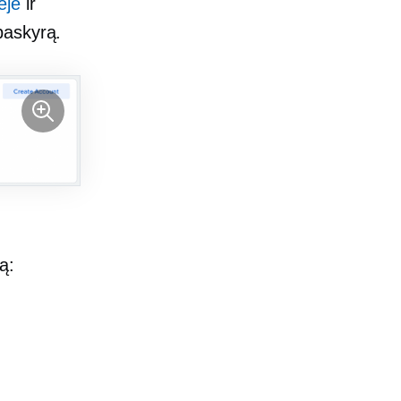
ėje
ir
paskyrą.
ą: