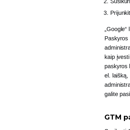
Susikur
Prijunk
„Google“ l
Paskyros a
administra
kaip įvest
paskyros l
el. laišką
administr
galite pas
GTM pa