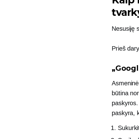
tvark
Nesusiję 
Prieš dary
„Googl
Asmeninė a
būtina no
paskyros.
paskyra, k
Sukurki