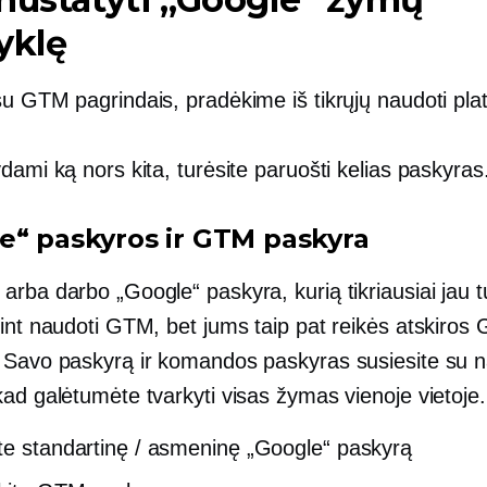
yklę
su GTM pagrindais, pradėkime iš tikrųjų naudoti pla
dami ką nors kita, turėsite paruošti kelias paskyras
e“ paskyros ir GTM paskyra
rba darbo „Google“ paskyra, kurią tikriausiai jau tu
rint naudoti GTM, bet jums taip pat reikės atskiros
 Savo paskyrą ir komandos paskyras susiesite su
ad galėtumėte tvarkyti visas žymas vienoje vietoje.
te standartinę / asmeninę „Google“ paskyrą