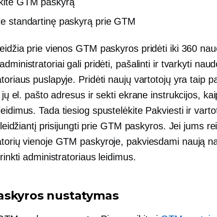
kite GTM paskyrą
ite standartinę paskyrą prie GTM
eidžia prie vienos GTM paskyros pridėti iki 360 nau
dministratoriai gali pridėti, pašalinti ir tvarkyti nau
toriaus puslapyje. Pridėti naujų vartotojų yra taip p
i jų el. pašto adresus ir sekti
ekrane
instrukcijos, kai
eidimus. Tada tiesiog spustelėkite Pakviesti ir varto
, leidžiantį prisijungti prie GTM paskyros. Jei jums rei
atorių vienoje GTM paskyroje, pakviesdami naują n
irinkti administratoriaus leidimus.
skyros nustatymas