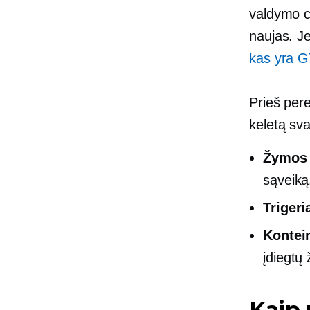
valdymo c
naujas. J
kas yra G
Prieš pere
keletą sva
Žymos
sąveiką
Trigeri
Kontein
įdiegtų 
Kaip 