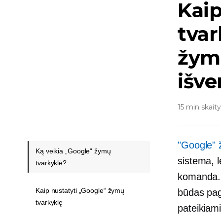
Kai
tvar
žymų
išv
15 min skait
"Google" 
Ką veikia „Google“ žymų
sistema, l
tvarkyklė?
komanda. 
Kaip nustatyti „Google“ žymų
būdas page
tvarkyklę
pateikiam