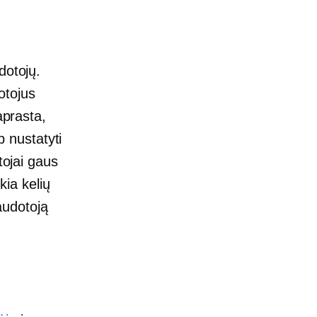
dotojų.
dotojus
aprasta,
p nustatyti
tojai gaus
kia kelių
audotoją