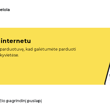
elola
 internetu
ę parduotuvę, kad galėtumėte parduoti
ekyvietėse.
aščio pagrindinį puslapį