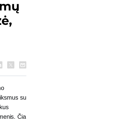
ymų
ė,
mo
veiksmus su
ikus
menis. Čia