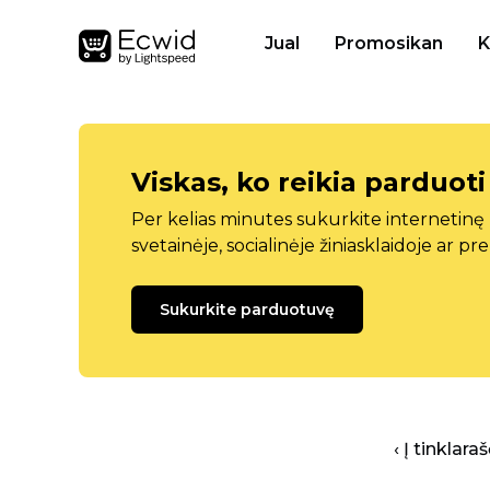
Jual
Promosikan
K
Viskas, ko reikia parduoti
Per kelias minutes sukurkite internetin
svetainėje, socialinėje žiniasklaidoje ar pr
Sukurkite parduotuvę
‹ Į tinklar