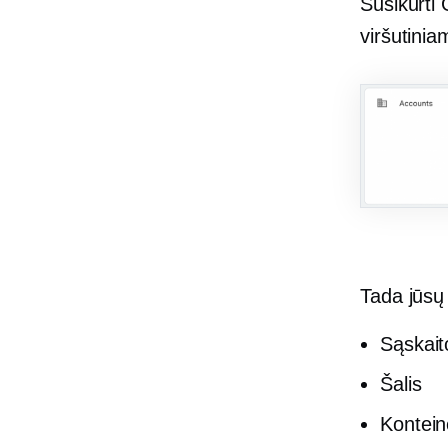
Susikurti
viršutini
Tada jūsų 
Sąskait
Šalis
Kontein