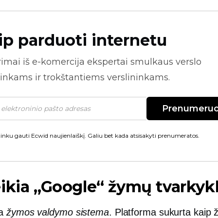
ip parduoti internetu
rimai iš
e-komercija
ekspertai smulkaus verslo
inkams ir trokštantiems verslininkams.
Prenumeruo
inku gauti Ecwid naujienlaiškį. Galiu bet kada atsisakyti prenumeratos.
ikia „Google“ žymų tvarkyk
 a
žymos valdymo sistema
. Platforma sukurta kaip