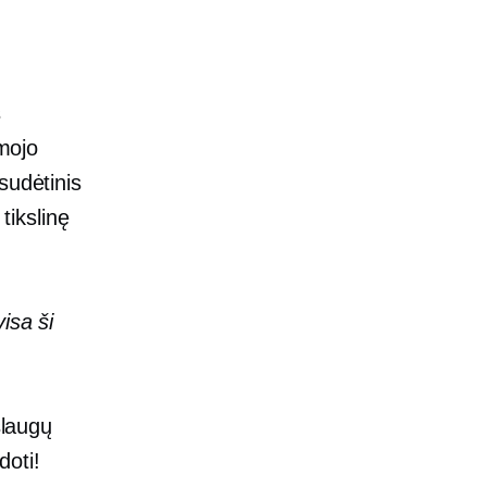
s
rmojo
sudėtinis
 tikslinę
isa ši
slaugų
doti!