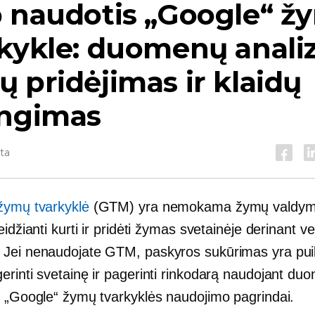
p naudotis „Google“ ž
kykle: duomenų analiz
 pridėjimas ir klaidų
engimas
yta
žymų tvarkyklė
(GTM) yra nemokama žymų valdy
eidžianti kurti ir pridėti žymas svetainėje derinant 
Jei nenaudojate GTM, paskyros sukūrimas yra pu
rinti svetainę ir pagerinti rinkodarą naudojant duo
i „Google“ žymų tvarkyklės naudojimo pagrindai.