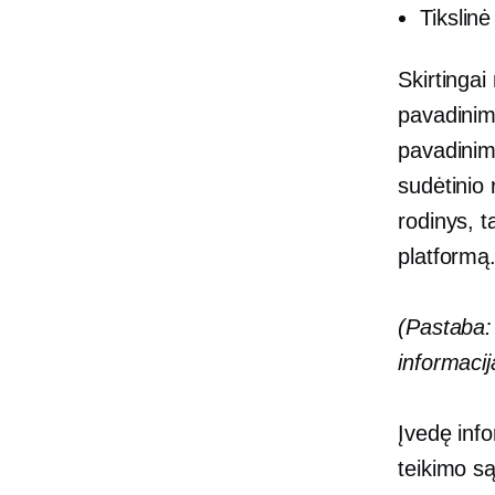
Tikslin
Skirtinga
pavadinim
pavadinima
sudėtinio 
rodinys, ta
platformą
(Pastaba: 
informacij
Įvedę info
teikimo s