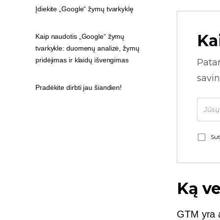
Įdiekite „Google“ žymų tvarkyklę
Ka
Kaip naudotis „Google“ žymų
tvarkykle: duomenų analizė, žymų
pridėjimas ir klaidų išvengimas
Pata
savin
Pradėkite dirbti jau šiandien!
Sut
Ką ve
GTM yra