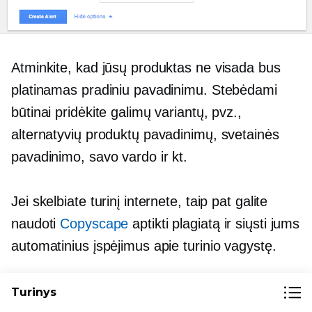
Atminkite, kad jūsų produktas ne visada bus
platinamas pradiniu pavadinimu. Stebėdami
būtinai pridėkite galimų variantų, pvz.,
alternatyvių produktų pavadinimų, svetainės
pavadinimo, savo vardo ir kt.
Jei skelbiate turinį internete, taip pat galite
naudoti
Copyscape
aptikti plagiatą ir siųsti jums
automatinius įspėjimus apie turinio vagystę.
Turinys
Ką daryti vagystės atveju