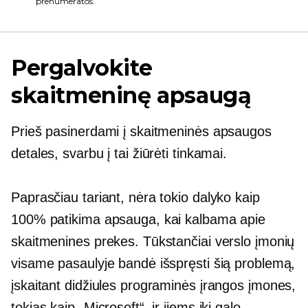
prenumeratos.
Pergalvokite
skaitmeninę apsaugą
Prieš pasinerdami į skaitmeninės apsaugos
detales, svarbu į tai žiūrėti tinkamai.
Paprasčiau tariant, nėra tokio dalyko kaip
100% patikima apsauga, kai kalbama apie
skaitmenines prekes. Tūkstančiai verslo įmonių
visame pasaulyje bandė išspręsti šią problemą,
įskaitant didžiules programinės įrangos įmones,
tokias kaip „Microsoft“, ir jiems iki galo