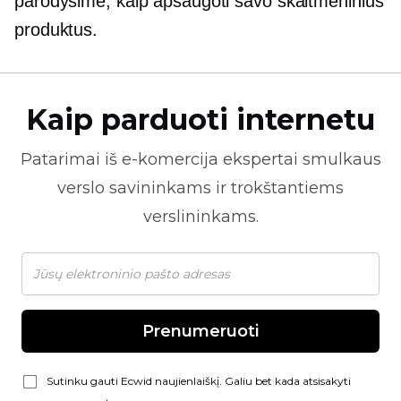
parodysime, kaip apsaugoti savo skaitmeninius
produktus.
Kaip parduoti internetu
Patarimai iš
e-komercija
ekspertai smulkaus
verslo savininkams ir trokštantiems
verslininkams.
Prenumeruoti
Sutinku gauti Ecwid naujienlaiškį. Galiu bet kada atsisakyti