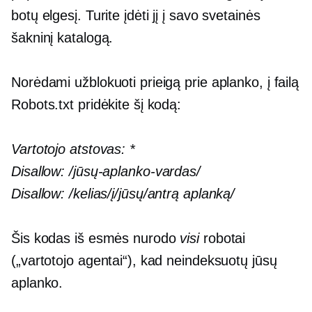
botų elgesį. Turite įdėti jį į savo svetainės
šakninį katalogą.
Norėdami užblokuoti prieigą prie aplanko, į failą
Robots.txt pridėkite šį kodą:
Vartotojo atstovas:
*
Disallow:
/jūsų-aplanko-vardas/
Disallow:
/kelias/į/jūsų/antrą aplanką/
Šis kodas iš esmės nurodo
visi
robotai
(„vartotojo agentai“), kad neindeksuotų jūsų
aplanko.