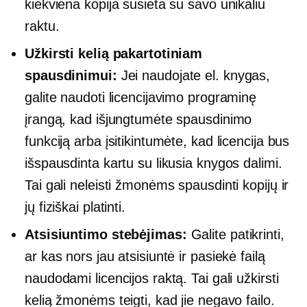
kiekviena kopija susieta su savo unikaliu
raktu.
Užkirsti kelią pakartotiniam
spausdinimui:
Jei naudojate el. knygas,
galite naudoti licencijavimo programinę
įrangą, kad išjungtumėte spausdinimo
funkciją arba įsitikintumėte, kad licencija bus
išspausdinta kartu su likusia knygos dalimi.
Tai gali neleisti žmonėms spausdinti kopijų ir
jų fiziškai platinti.
Atsisiuntimo stebėjimas:
Galite patikrinti,
ar kas nors jau atsisiuntė ir pasiekė failą
naudodami licencijos raktą. Tai gali užkirsti
kelią žmonėms teigti, kad jie negavo failo.