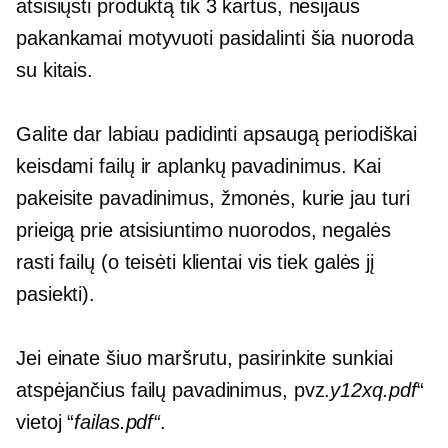
atsisiųsti produktą tik 3 kartus, nesijaus
pakankamai motyvuoti pasidalinti šia nuoroda
su kitais.
Galite dar labiau padidinti apsaugą periodiškai
keisdami failų ir aplankų pavadinimus. Kai
pakeisite pavadinimus, žmonės, kurie jau turi
prieigą prie atsisiuntimo nuorodos, negalės
rasti failų (o teisėti klientai vis tiek galės jį
pasiekti).
Jei einate šiuo maršrutu, pasirinkite sunkiai
atspėjančius failų pavadinimus, pvz.
y12xq.pdf
“
vietoj “
failas.pdf“
.