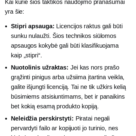
Kai kurie šios taktikos naudojimo pranašumai
yra šie:
Stipri apsauga:
Licencijos raktus gali būti
sunku nulaužti. Šios technikos siūlomos
apsaugos kokybė gali būti klasifikuojama
kaip „stipri“.
Nuotolinis užraktas:
Jei kas nors prašo
grąžinti pinigus arba užsiima įtartina veikla,
galite išjungti licenciją. Tai ne tik užkirs kelią
būsimiems atsisiuntimams, bet ir panaikins
bet kokią esamą produkto kopiją.
Neleidžia perskirstyti:
Piratai negali
pervardyti failo ar kopijuoti jo turinio, nes