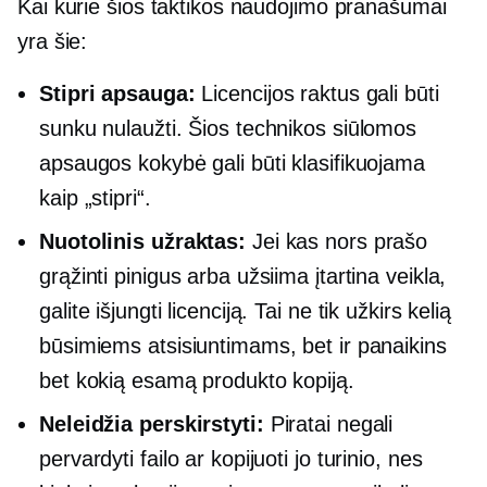
Kai kurie šios taktikos naudojimo pranašumai
yra šie:
Stipri apsauga:
Licencijos raktus gali būti
sunku nulaužti. Šios technikos siūlomos
apsaugos kokybė gali būti klasifikuojama
kaip „stipri“.
Nuotolinis užraktas:
Jei kas nors prašo
grąžinti pinigus arba užsiima įtartina veikla,
galite išjungti licenciją. Tai ne tik užkirs kelią
būsimiems atsisiuntimams, bet ir panaikins
bet kokią esamą produkto kopiją.
Neleidžia perskirstyti:
Piratai negali
pervardyti failo ar kopijuoti jo turinio, nes