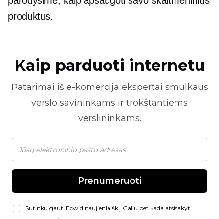
parodysime, kaip apsaugoti savo skaitmeninius
produktus.
Kaip parduoti internetu
Patarimai iš
e-komercija
ekspertai smulkaus
verslo savininkams ir trokštantiems
verslininkams.
Prenumeruoti
Sutinku gauti Ecwid naujienlaiškį. Galiu bet kada atsisakyti