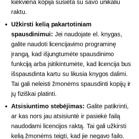
kiekviena kopija susieta su savo unikaliu
raktu.
Užkirsti kelią pakartotiniam
spausdinimui:
Jei naudojate el. knygas,
galite naudoti licencijavimo programinę
įrangą, kad išjungtumėte spausdinimo
funkciją arba įsitikintumėte, kad licencija bus
išspausdinta kartu su likusia knygos dalimi.
Tai gali neleisti žmonėms spausdinti kopijų ir
jų fiziškai platinti.
Atsisiuntimo stebėjimas:
Galite patikrinti,
ar kas nors jau atsisiuntė ir pasiekė failą
naudodami licencijos raktą. Tai gali užkirsti
kelią žmonėms teigti, kad jie negavo failo.