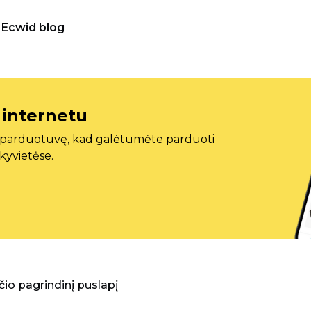
Ecwid blog
 internetu
ę parduotuvę, kad galėtumėte parduoti
ekyvietėse.
aščio pagrindinį puslapį