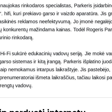
aujokas rinkodaros specialistas, Parkeris įsidarbin
“.
hifi,
kuri prekiavo garso ir vaizdo aparatūra. Jis gr
lasikinės reklamos neefektyvumą. Jo įmonė negalėjo 
ių konkurentų mažindama kainas. Todėl Rogeris Par
urinio rinkodarą.
a
Hi-Fi
sukūrė edukacinių vadovų seriją. Jie mokė var
 garso sistemas ir kitą įrangą. Parkeris išplatino
juod
aip nemokamus intarpus laikraštyje. Jis pastebėjo,
prenumeratoriai išmeta laikraščius, tačiau laikosi pal
arengtų vadovų.