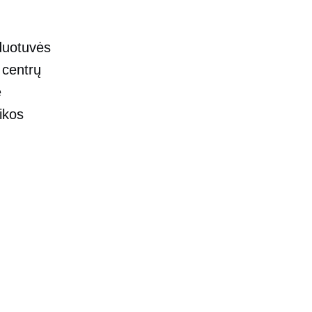
duotuvės
š centrų
e
ikos