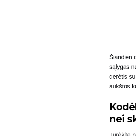
Šiandien 
sąlygas n
derėtis su
aukštos k
Kodėl
nei s
Turėkite p