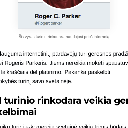
Šis vyras turinio rinkodara naudojosi prieš internetą
dauguma internetinių pardavėjų turi geresnes pradž
ei Rogeris Parkeris. Jiems nereikia mokėti spaustu
 laikraščiais dėl platinimo. Pakanka paskelbti
okybės
turinį savo svetainėje.
 turinio rinkodara veikia ge
kelbimai
uikų turinį
e-komercija
svetainė veikia trimis būdais: