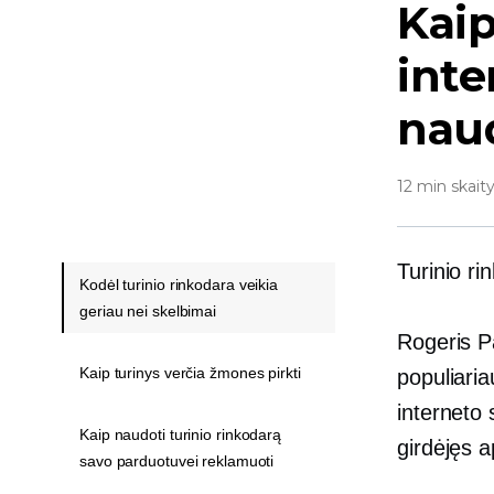
Kaip
int
naud
12 min skait
Turinio ri
Kodėl turinio rinkodara veikia
geriau nei skelbimai
Rogeris P
Kaip turinys verčia žmones pirkti
populiaria
interneto
Kaip naudoti turinio rinkodarą
girdėjęs a
savo parduotuvei reklamuoti