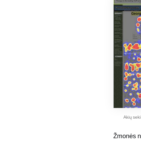
Akių sek
Žmonės ne 