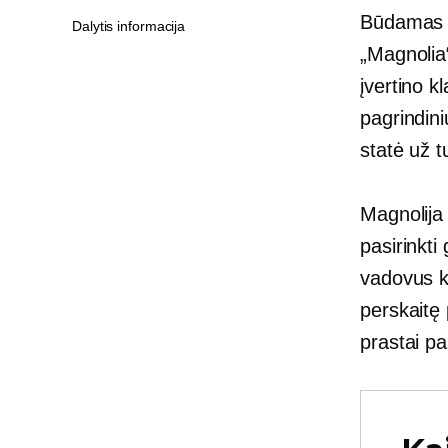
Būdamas n
Dalytis informacija
„Magnolia
įvertino k
pagrindin
statė už t
Magnolij
pasirinkti
vadovus k
perskaitę 
prastai p