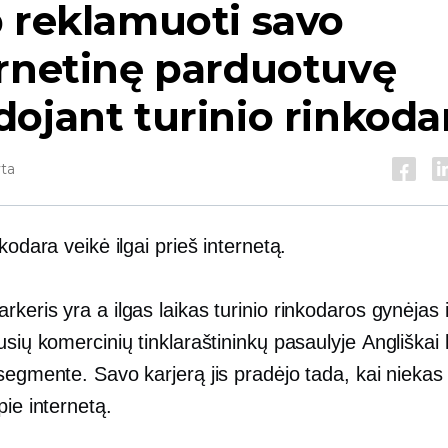
 reklamuoti savo
ernetinę parduotuvę
ojant turinio rinkoda
yta
nkodara veikė ilgai prieš internetą.
arkeris yra a
ilgas laikas
turinio rinkodaros gynėjas 
usių komercinių tinklaraštininkų pasaulyje
Angliškai
 segmente. Savo karjerą jis pradėjo tada, kai nieka
pie internetą.