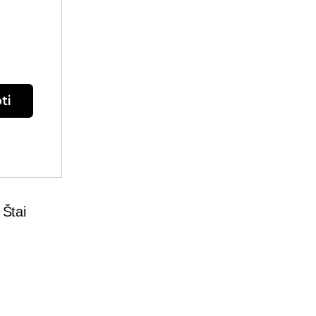
ti
 Štai