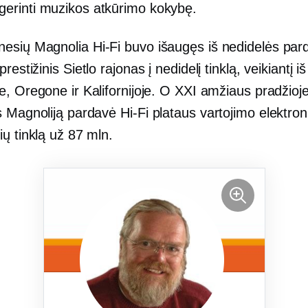
gerinti muzikos atkūrimo kokybę.
nesių Magnolia
Hi-Fi
buvo išaugęs iš nedidelės par
prestižinis
Sietlo rajonas į nedidelį tinklą, veikiantį i
e, Oregone ir Kalifornijoje. O XXI amžiaus pradžioj
s Magnoliją pardavė
Hi-Fi
plataus vartojimo elektron
ų tinklą už 87 mln.