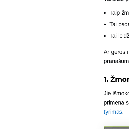
Taip žm
Tai pad
Tai leid
Ar geros r
pranašumai
1. Žmo
Jie išmoko
primena s
tyrimas
.