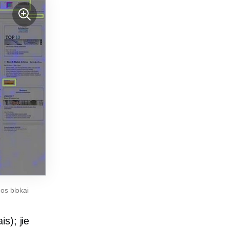
dos
blokai
s); jie