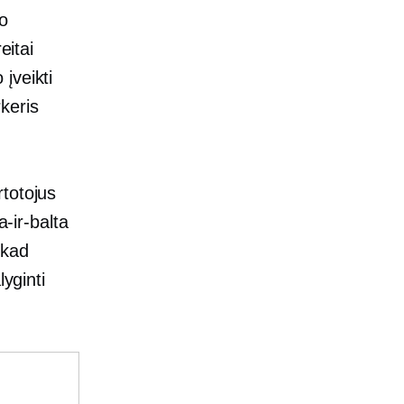
o
eitai
įveikti
keris
totojus
a-ir-balta
 kad
yginti