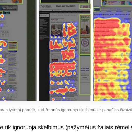
imas
tyrimai parodė, kad žmonės ignoruoja skelbimus ir
panašios išvaiz
tik ignoruoja skelbimus (pažymėtus žaliais rėmeliai