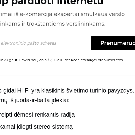
ip parduoti internetu
rimai iš
e-komercija
ekspertai smulkaus verslo
inkams ir trokštantiems verslininkams.
Prenumeruo
inku gauti Ecwid naujienlaiškį. Galiu bet kada atsisakyti prenumeratos.
s gidai
Hi-Fi
yra klasikinis švietimo turinio pavyzdys.
emų iš
juoda-ir-balta
įdėklai:
reipti dėmesį renkantis radiją
nkamai įdiegti stereo sistemą