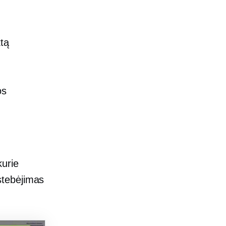
ktą
os
kurie
stebėjimas