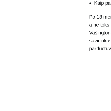
Kaip pa
Po 18 mė
a
ne toks 
Vašington
savininka
parduotuvi