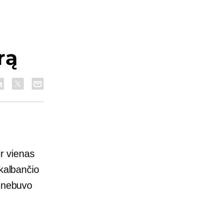
rą
ir vienas
 kalbančio
s nebuvo