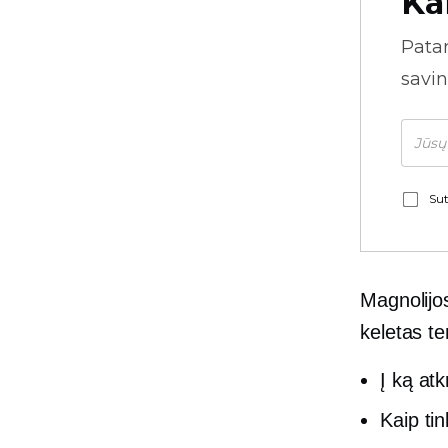
Ka
Pata
savin
Sut
Magnolijo
keletas t
Į ką atk
Kaip ti