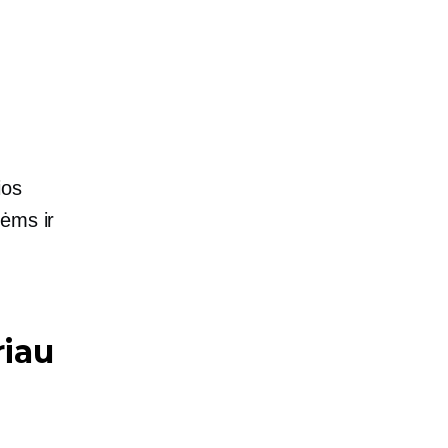
ios
vėms ir
riau