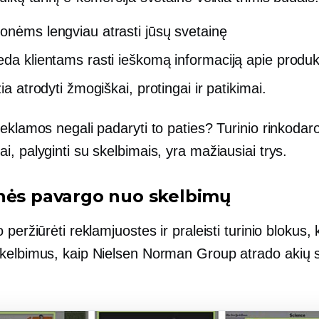
onėms lengviau atrasti jūsų svetainę
eda klientams rasti ieškomą informaciją apie produ
žia atrodyti žmogiškai, protingai ir patikimai.
eklamos negali padaryti to paties? Turinio rinkodar
, palyginti su skelbimais, yra mažiausiai trys.
nės pavargo nuo skelbimų
 peržiūrėti reklamjuostes ir praleisti turinio blokus, 
kelbimus, kaip Nielsen Norman Group atrado
akių 