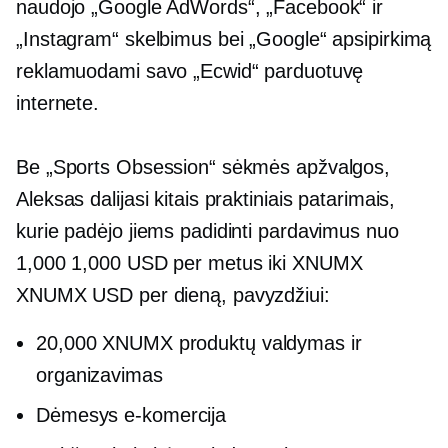
naudojo „Google AdWords“, „Facebook“ ir
„Instagram“ skelbimus bei „Google“ apsipirkimą
reklamuodami savo „Ecwid“ parduotuvę
internete.
Be „Sports Obsession“ sėkmės apžvalgos,
Aleksas dalijasi kitais praktiniais patarimais,
kurie padėjo jiems padidinti pardavimus nuo
1,000 1,000 USD per metus iki XNUMX
XNUMX USD per dieną, pavyzdžiui:
20,000 XNUMX produktų valdymas ir
organizavimas
Dėmesys
e-komercija