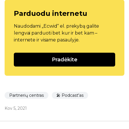
Parduodu internetu
Naudodami „Ecwid“ el. prekybą galite
lengvai parduoti bet kur ir bet kam –
internete ir visame pasaulyje.
Pradėkite
Partnerių centras
🎤 Podcast'as
Kov 5, 2021