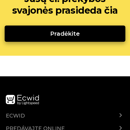
svajonės prasideda čia
Pradėkite
ECWID
Ecwid.com
PREDÁVAJTE ONLINE