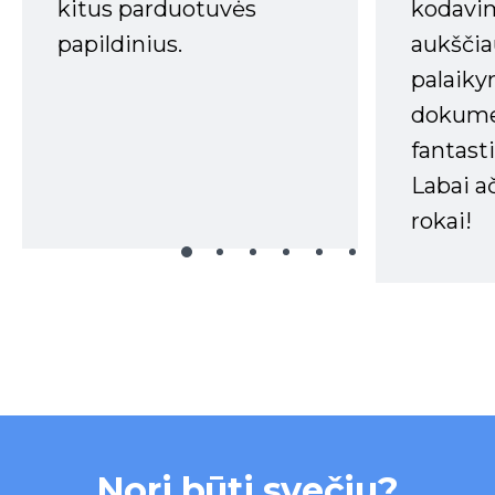
kitus parduotuvės
kodavim
papildinius.
aukščia
palaiky
dokume
fantasti
Labai a
rokai!
Nori būti svečiu?