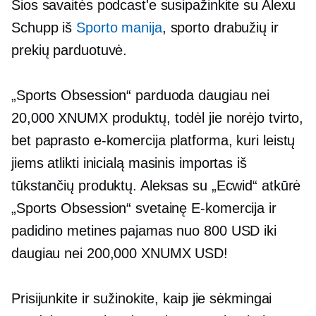
Šios savaitės podcast'e susipažinkite su Alexu
Schupp iš
Sporto manija
, sporto drabužių ir
prekių parduotuvė.
„Sports Obsession“ parduoda daugiau nei
20,000 XNUMX produktų, todėl jie norėjo tvirto,
bet paprasto
e-komercija
platforma, kuri leistų
jiems atlikti inicialą
masinis importas
iš
tūkstančių produktų. Aleksas su „Ecwid“ atkūrė
„Sports Obsession“ svetainę
E-komercija
ir
padidino metines pajamas nuo 800 USD iki
daugiau nei 200,000 XNUMX USD!
Prisijunkite ir sužinokite, kaip jie sėkmingai