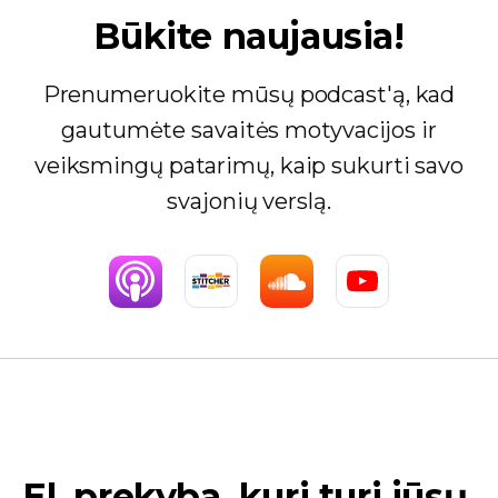
Būkite naujausia!
Prenumeruokite mūsų podcast'ą, kad
gautumėte savaitės motyvacijos ir
veiksmingų patarimų, kaip sukurti savo
svajonių verslą.
El. prekyba, kuri turi jūsų