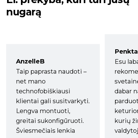
nugarą
Penkta
AnzelleB
Esu lab
Taip paprasta naudoti –
rekomen
net mano
svetain
technofobiškiausi
dabar n
klientai gali susitvarkyti.
parduot
Lengva montuoti,
keturio
greitai sukonfigūruoti.
kurių ži
Šviesmečiais lenkia
valdyto