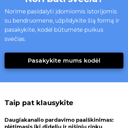
Norime pasidalyti įdomiomis istorijomis
su bendruomene, užpildykite šią formą ir
pasakykite, kodėl būtumėte puikus
svečias.
Pasakykite mums kodėl
Taip pat klausykite
Daugiakanalio pardavimo paaiškinimas:
plėtimasis iki didelių ir nišinių rinkų