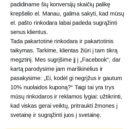
padidiname šių konversijų skaičių palikę
krepšelio el. Manau, galima sakyti, kad mūsų
el. pašto rinkodara labai padeda sugrąžinti
senus klientus.
Tada pakartotinė rinkodara ir pakartotinis
taikymas. Tarkime, klientas žiūri į tam tikrą
megztinį. Mes sugrįšime jį į „Facebook“, dar
kartą parodysime jam marškinėlius ir
pasakysime: „Ei, kodėl gi negrįžus ir gautum
10% nuolaidos kuponą?“ Taigi tai yra trys
mūsų rinkodaros ir reklamos lygiai: užtikrinti,
kad viskas gerai veiktų, pritraukti žmones į
svetainę ir sugrąžinti juos į svetainę.