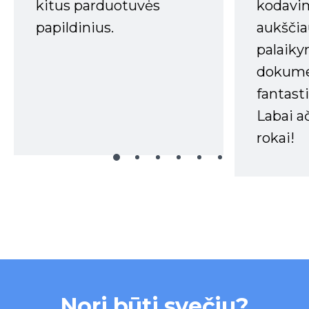
kitus parduotuvės
kodavim
papildinius.
aukščia
palaiky
dokume
fantasti
Labai a
rokai!
Nori būti svečiu?