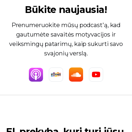
Būkite naujausia!
Prenumeruokite mūsų podcast'ą, kad
gautumėte savaitės motyvacijos ir
veiksmingų patarimų, kaip sukurti savo
svajonių verslą.
El. prekyba, kuri turi jūsų