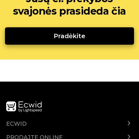
svajonės prasideda čia
Pradėkite
ECWID
Centar za pomoć
PRODAJTE ONLINE