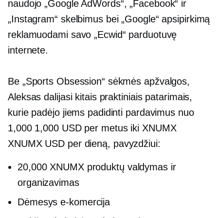
naudojo „Google AdWords“, „Facebook“ ir
„Instagram“ skelbimus bei „Google“ apsipirkimą
reklamuodami savo „Ecwid“ parduotuvę
internete.
Be „Sports Obsession“ sėkmės apžvalgos,
Aleksas dalijasi kitais praktiniais patarimais,
kurie padėjo jiems padidinti pardavimus nuo
1,000 1,000 USD per metus iki XNUMX
XNUMX USD per dieną, pavyzdžiui:
20,000 XNUMX produktų valdymas ir
organizavimas
Dėmesys
e-komercija