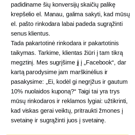
padidiname šių konversijų skaičių palikę
krepšelio el. Manau, galima sakyti, kad mūsų
el. pašto rinkodara labai padeda sugrąžinti
senus klientus.
Tada pakartotinė rinkodara ir pakartotinis
taikymas. Tarkime, klientas žiūri į tam tikrą
megztinį. Mes sugrįšime jį į „Facebook“, dar
kartą parodysime jam marškinėlius ir
pasakysime: „Ei, kodėl gi negrįžus ir gautum
10% nuolaidos kuponą?“ Taigi tai yra trys
mūsų rinkodaros ir reklamos lygiai: užtikrinti,
kad viskas gerai veiktų, pritraukti žmones į
svetainę ir sugrąžinti juos į svetainę.