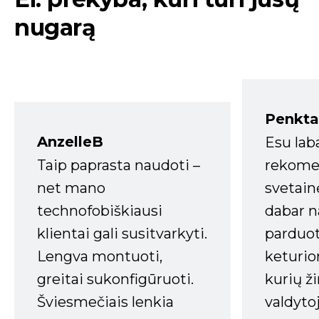
nugarą
Penkta
AnzelleB
Esu lab
Taip paprasta naudoti –
rekomen
net mano
svetain
technofobiškiausi
dabar n
klientai gali susitvarkyti.
parduot
Lengva montuoti,
keturio
greitai sukonfigūruoti.
kurių ži
Šviesmečiais lenkia
valdyto