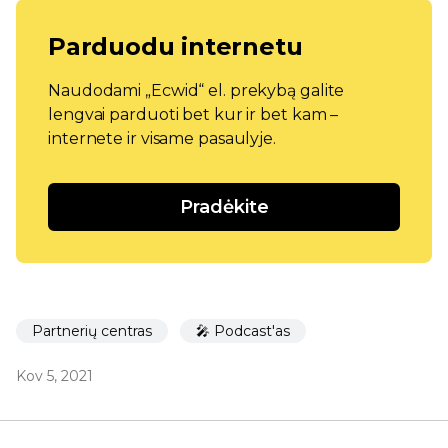
Parduodu internetu
Naudodami „Ecwid“ el. prekybą galite
lengvai parduoti bet kur ir bet kam –
internete ir visame pasaulyje.
Pradėkite
Partnerių centras
🎤 Podcast'as
Kov 5, 2021