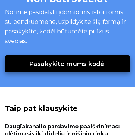
Norime pasidalyti įdomiomis istorijomis
su bendruomene, užpildykite šią formą ir
pasakykite, kodėl būtumėte puikus
svečias.
Pasakykite mums kodėl
Taip pat klausykite
Daugiakanalio pardavimo paaiškinimas:
plėtimasis iki didelių ir nišinių rinkų