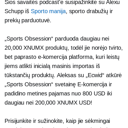
Šios savaitės podcast'e susipažinkite su Alexu
Schupp iš
Sporto manija
, sporto drabužių ir
prekių parduotuvė.
„Sports Obsession“ parduoda daugiau nei
20,000 XNUMX produktų, todėl jie norėjo tvirto,
bet paprasto
e-komercija
platforma, kuri leistų
jiems atlikti inicialą
masinis importas
iš
tūkstančių produktų. Aleksas su „Ecwid“ atkūrė
„Sports Obsession“ svetainę
E-komercija
ir
padidino metines pajamas nuo 800 USD iki
daugiau nei 200,000 XNUMX USD!
Prisijunkite ir sužinokite, kaip jie sėkmingai