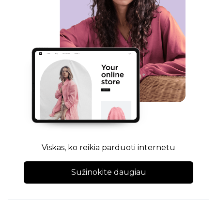
Viskas, ko reikia parduoti internetu
Sužinokite daugiau