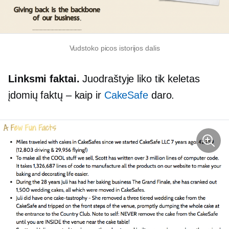
Vudstoko picos istorijos dalis
Linksmi faktai.
Juodraštyje liko tik keletas
įdomių faktų – kaip ir
CakeSafe
daro.