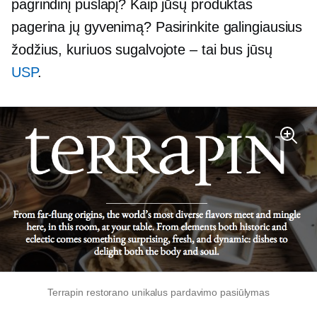
pagrindinį puslapį? Kaip jūsų produktas
pagerina jų gyvenimą? Pasirinkite galingiausius
žodžius, kuriuos sugalvojote – tai bus jūsų
USP
.
Terrapin restorano unikalus pardavimo pasiūlymas