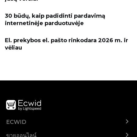
30 būdų, kaip padidinti pardavimą
internetinėje parduotuvėje
El. prekybos el. pašto rinkodara 2026 m. ir
vėliau
ECWID
Ecwid.com
ขายออนไลน์