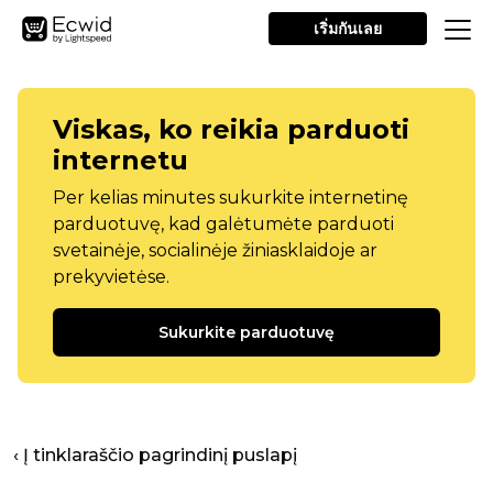
เริ่มกันเลย
Viskas, ko reikia parduoti
internetu
Per kelias minutes sukurkite internetinę
parduotuvę, kad galėtumėte parduoti
svetainėje, socialinėje žiniasklaidoje ar
prekyvietėse.
Sukurkite parduotuvę
‹ Į tinklaraščio pagrindinį puslapį