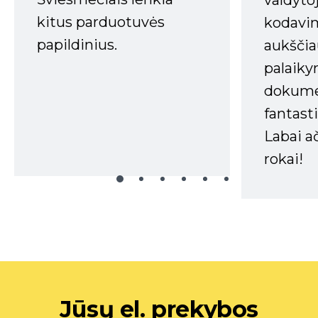
kitus parduotuvės
kodavim
papildinius.
aukščia
palaiky
dokume
fantasti
Labai a
rokai!
Jūsų el. prekybos