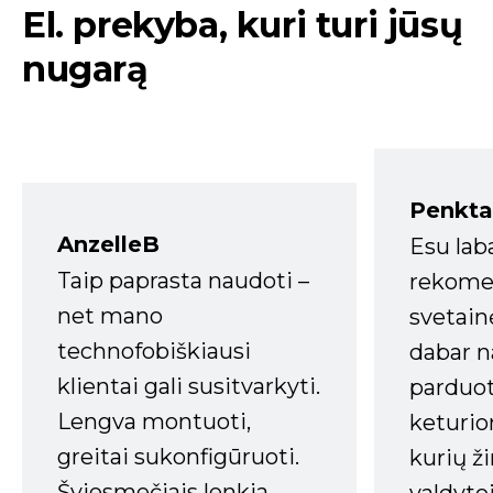
El. prekyba, kuri turi jūsų
nugarą
Penkta
AnzelleB
Esu lab
Taip paprasta naudoti –
rekomen
net mano
svetain
technofobiškiausi
dabar n
klientai gali susitvarkyti.
parduot
Lengva montuoti,
keturio
greitai sukonfigūruoti.
kurių ži
Šviesmečiais lenkia
valdyto