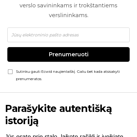
verslo savininkams ir trokštantiems
verslininkams.
Prenumeruoti
Sutinku gauti Ecwid naujienlaiškį. Galiu bet kada atsisakyti
prenumeratos.
Parašykite autentišką
istoriją
Jūs esate prie stalo, laikote rašiklį ir įveikiate