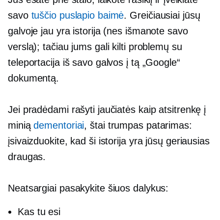
savo
tuščio puslapio baimė
. Greičiausiai jūsų
galvoje jau yra istorija (nes išmanote savo
verslą); tačiau jums gali kilti problemų su
teleportacija iš savo galvos į tą „Google“
dokumentą.
Jei pradėdami rašyti jaučiatės kaip atsitrenkę į
minią
dementoriai
, štai trumpas patarimas:
įsivaizduokite, kad ši istorija yra jūsų geriausias
draugas.
Neatsargiai pasakykite šiuos dalykus:
Kas tu esi