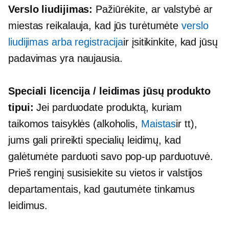
Verslo liudijimas:
Pažiūrėkite, ar valstybė ar
miestas reikalauja, kad jūs turėtumėte
verslo
liudijimas arba registracija
ir įsitikinkite, kad jūsų
padavimas yra
naujausia.
Speciali licencija / leidimas jūsų produkto
tipui:
Jei parduodate produktą, kuriam
taikomos taisyklės (alkoholis,
Maistas
ir tt),
jums gali prireikti specialių leidimų, kad
galėtumėte parduoti savo
pop-up
parduotuvė.
Prieš renginį susisiekite su vietos ir valstijos
departamentais, kad gautumėte tinkamus
leidimus.