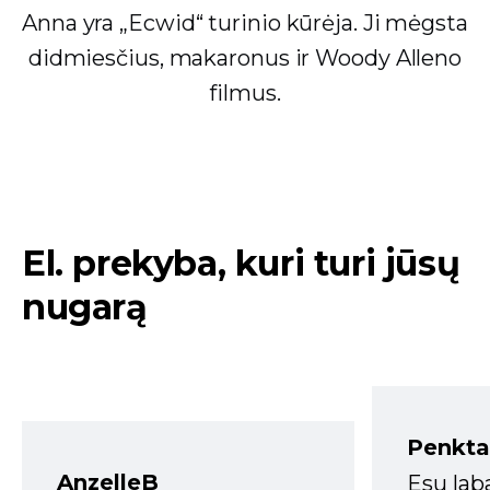
Anna yra „Ecwid“ turinio kūrėja. Ji mėgsta
didmiesčius, makaronus ir Woody Alleno
filmus.
El. prekyba, kuri turi jūsų
nugarą
Penkta
AnzelleB
Esu lab