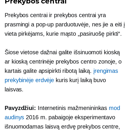
Prekybos centrai
Prekybos centrai ir prekybos centrai yra
prasmingi a
pop-up
parduotuvėje, nes jie a
eiti į
vieta pirkėjams, kurie mąsto „pasiruošę pirkti“.
Šiose vietose dažnai galite išsinuomoti kioską
ar kioską centrinėje prekybos centro zonoje, o
kartais galite apsipirkti ribotą laiką.
įrengimas
prekybinėje erdvėje
kuris kurį laiką buvo
laisvas.
Pavyzdžiui:
Internetinis mažmenininkas
mod
audinys
2016 m. pabaigoje eksperimentavo
išnuomodamas laisvą erdvę prekybos centre,