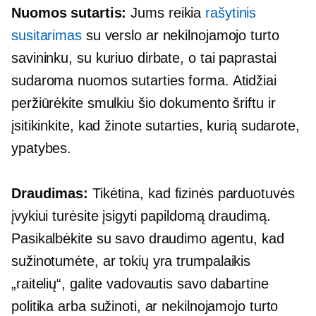
Nuomos sutartis:
Jums reikia
rašytinis
susitarimas
su verslo ar nekilnojamojo turto
savininku, su kuriuo dirbate, o tai paprastai
sudaroma nuomos sutarties forma. Atidžiai
peržiūrėkite smulkiu šio dokumento šriftu ir
įsitikinkite, kad žinote sutarties, kurią sudarote,
ypatybes.
Draudimas:
Tikėtina, kad fizinės parduotuvės
įvykiui turėsite įsigyti papildomą draudimą.
Pasikalbėkite su savo draudimo agentu, kad
sužinotumėte, ar tokių yra
trumpalaikis
„raitelių“, galite vadovautis savo dabartine
politika arba sužinoti, ar nekilnojamojo turto