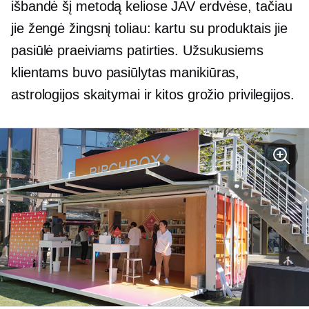
išbandė šį metodą keliose JAV erdvėse, tačiau
jie žengė žingsnį toliau: kartu su produktais jie
pasiūlė praeiviams patirties. Užsukusiems
klientams buvo pasiūlytas manikiūras,
astrologijos skaitymai ir kitos grožio privilegijos.