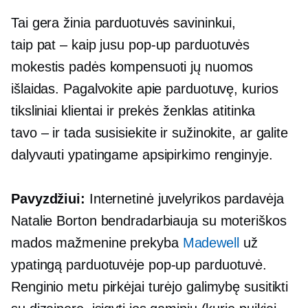
Tai gera žinia parduotuvės savininkui,
taip pat – kaip
jusu
pop-up
parduotuvės
mokestis padės kompensuoti jų nuomos
išlaidas. Pagalvokite apie parduotuvę, kurios
tiksliniai klientai ir prekės ženklas atitinka
tavo – ir
tada susisiekite ir sužinokite, ar galite
dalyvauti ypatingame apsipirkimo renginyje.
Pavyzdžiui:
Internetinė juvelyrikos pardavėja
Natalie Borton bendradarbiauja su moteriškos
mados mažmenine prekyba
Madewell
už
ypatingą
parduotuvėje
pop-up
parduotuvė.
Renginio metu pirkėjai turėjo galimybę susitikti