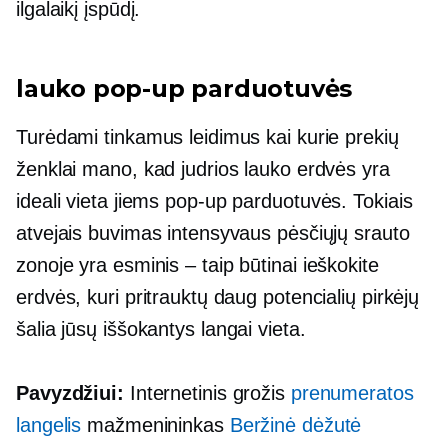
ilgalaikį įspūdį.
lauko
pop-up
parduotuvės
Turėdami tinkamus leidimus kai kurie prekių
ženklai mano, kad judrios lauko erdvės yra
ideali vieta jiems
pop-up
parduotuvės. Tokiais
atvejais buvimas intensyvaus pėsčiųjų srauto
zonoje yra
esminis – taip
būtinai ieškokite
erdvės, kuri pritrauktų daug potencialių pirkėjų
šalia jūsų
iššokantys langai
vieta.
Pavyzdžiui:
Internetinis grožis
prenumeratos
langelis
mažmenininkas
Beržinė dėžutė