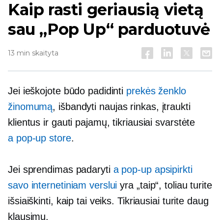
Kaip rasti geriausią vietą
sau
„Pop Up“
parduotuvė
13 min skaityta
Jei ieškojote būdo padidinti
prekės ženklo
žinomumą
, išbandyti naujas rinkas, įtraukti
klientus ir gauti pajamų, tikriausiai svarstėte
a
pop-up
store
.
Jei sprendimas padaryti
a
pop-up
apsipirkti
savo internetiniam verslui
yra „taip“, toliau turite
išsiaiškinti, kaip tai veiks. Tikriausiai turite daug
klausimų.