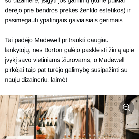
su dizainere, įsigyti jos gaminių (kurie puikiai
derėjo prie bendros prekės ženklo estetikos) ir
pasimėgauti ypatingais gaiviaisiais gėrimais.
Tai padėjo Madewell pritraukti daugiau
lankytojų, nes Borton galėjo paskleisti žinią apie
įvykį savo vietiniams žiūrovams, o Madewell
pirkėjai taip pat turėjo galimybę susipažinti su
nauju dizaineriu.
laimė!