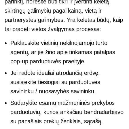
parinktį, norėsite būti tikri ir įvertinti keletą
skirtingų galimybių pagal kainą, vietą ir
partnerystės galimybes. Yra keletas būdų, kaip
tai pradėti
vietos žvalgymas
procesas:
Paklauskite vietinių nekilnojamojo turto
agentų, ar jie žino apie tinkamas patalpas
pop-up
parduotuvės praeityje.
Jei radote idealiai atrodančią erdvę,
susisiekite tiesiogiai su parduotuvės
savininku / nuosavybės savininku.
Sudarykite esamų mažmeninės prekybos
parduotuvių, kurios anksčiau bendradarbiavo
su panašiais prekių ženklais, sąrašą.