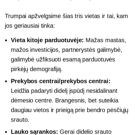
Trumpai apžvelgsime šias tris vietas ir tai, kam
jos geriausiai tinka:
Vieta kitoje parduotuvėje:
Mažas mastas,
mažos investicijos, partnerystės galimybė,
galimybė užfiksuoti esamą parduotuvės
pirkėjų demografiją.
Prekybos centrai/prekybos centrai:
Leidžia padaryti didelį įspūdį nesidalinant
dėmesio centre. Brangesnis, bet suteikia
daugiau vietos ir prieigą prie bendro pėsčiųjų
srauto.
Lauko sąrankos:
Gerai
didelio srauto