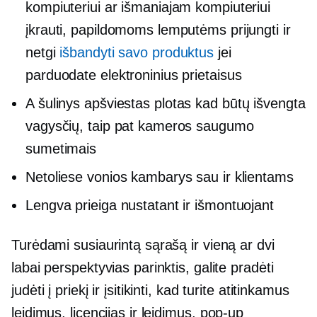
kompiuteriui ar išmaniajam kompiuteriui
įkrauti, papildomoms lemputėms prijungti ir
netgi
išbandyti savo produktus
jei
parduodate elektroninius prietaisus
A šulinys
apšviestas plotas
kad būtų išvengta
vagysčių, taip pat kameros saugumo
sumetimais
Netoliese vonios kambarys sau ir klientams
Lengva prieiga nustatant ir išmontuojant
Turėdami susiaurintą sąrašą ir vieną ar dvi
labai perspektyvias parinktis, galite pradėti
judėti į priekį ir įsitikinti, kad turite atitinkamus
leidimus, licencijas ir leidimus,
pop-up