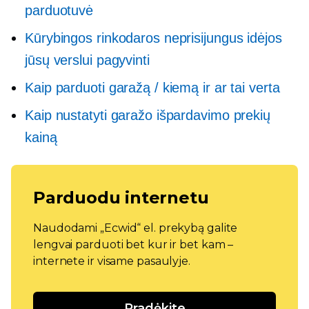
parduotuvė
Kūrybingos rinkodaros neprisijungus idėjos
jūsų verslui pagyvinti
Kaip parduoti garažą / kiemą ir ar tai verta
Kaip nustatyti garažo išpardavimo prekių
kainą
Parduodu internetu
Naudodami „Ecwid“ el. prekybą galite
lengvai parduoti bet kur ir bet kam –
internete ir visame pasaulyje.
Pradėkite