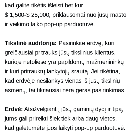
kad galite tikėtis išleisti bet kur
$ 1,500-$ 25,000,
priklausomai nuo jūsų masto
ir veikimo laiko
pop-up
parduotuvė.
Tikslinė auditorija:
Pasirinkite erdvę, kuri
greičiausiai pritrauks jūsų tikslinius klientus,
kurioje netoliese yra papildomų mažmenininkų
ir kuri pritrauktų lankytojų srautą. Jei tikėtina,
kad erdvėje nesilankys vienas iš jūsų tikslinių
asmenų, tai tikriausiai nėra geras pasirinkimas.
Erdvė:
Atsižvelgiant į jūsų gaminių dydį ir tipą,
jums gali prireikti šiek tiek arba daug vietos,
kad galėtumėte juos laikyti
pop-up
parduotuvė.