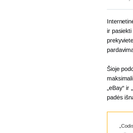
Interneti
ir pasiekt
prekyviete
pardavim
Šioje pod
maksimali
„eBay“ ir 
padės išna
„Codi