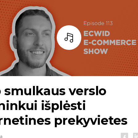
Baras
 smulkaus verslo
ninkui išplėsti
rnetines prekyvietes
ta