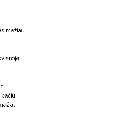
kas mažiau
kvienoje
ad
 pačiu
 mažiau