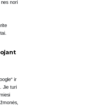
 nes nori
rite
tai.
ojant
oogle“ ir
 Jie turi
miesi
s žmonės,