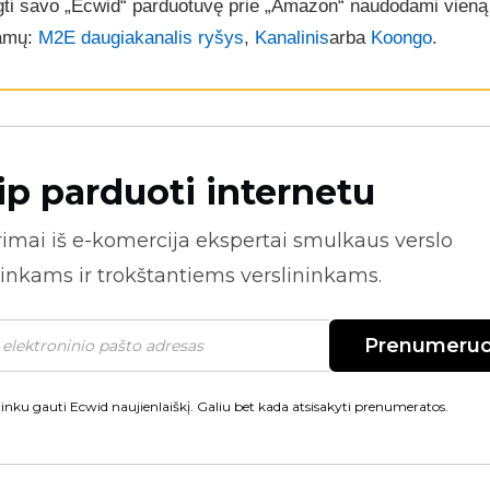
ngti savo „Ecwid“ parduotuvę prie „Amazon“ naudodami vieną 
amų:
M2E daugiakanalis ryšys
,
Kanalinis
arba
Koongo
.
ip parduoti internetu
rimai iš
e-komercija
ekspertai smulkaus verslo
inkams ir trokštantiems verslininkams.
Prenumeruo
inku gauti Ecwid naujienlaiškį. Galiu bet kada atsisakyti prenumeratos.