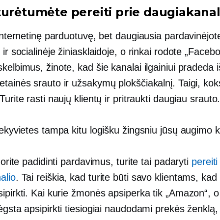
turėtumėte pereiti prie daugiakanal
 internetinę parduotuvę, bet daugiausia pardavinėjo
 ir socialinėje žiniasklaidoje, o rinkai rodote „Facebo
kelbimus, žinote, kad šie kanalai ilgainiui pradeda 
tainės srauto ir užsakymų plokščiakalnį. Taigi, kok
Turite rasti naujų klientų ir pritraukti daugiau srauto
rekyvietes tampa kitu logišku žingsniu jūsų augimo k
 norite padidinti pardavimus, turite tai padaryti
pereiti
alio
. Tai reiškia, kad turite būti savo klientams, kad i
ipirkti. Kai kurie žmonės apsiperka tik „Amazon“, o 
ėgsta apsipirkti tiesiogiai naudodami prekės ženklą,