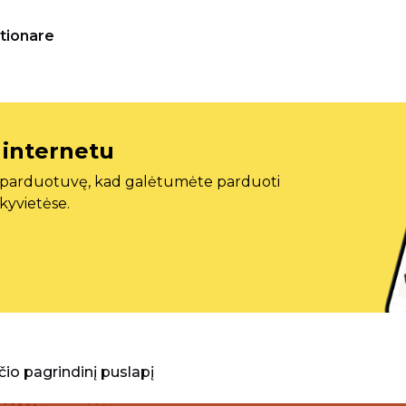
tionare
 internetu
ę parduotuvę, kad galėtumėte parduoti
ekyvietėse.
aščio pagrindinį puslapį