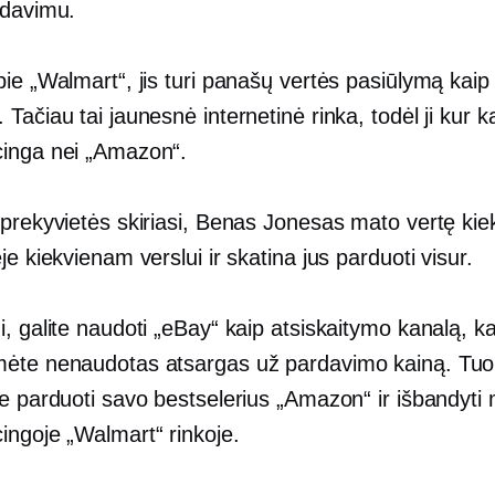
rdavimu.
ie „Walmart“, jis turi panašų vertės pasiūlymą kaip
Tačiau tai jaunesnė internetinė rinka, todėl ji kur 
inga nei „Amazon“.
 prekyvietės skiriasi, Benas Jonesas mato vertę kie
je kiekvienam verslui ir skatina jus parduoti visur.
, galite naudoti „eBay“ kaip atsiskaitymo kanalą, k
ėte nenaudotas atsargas už pardavimo kainą. Tuo
te parduoti savo bestselerius „Amazon“ ir išbandyti
ingoje „Walmart“ rinkoje.