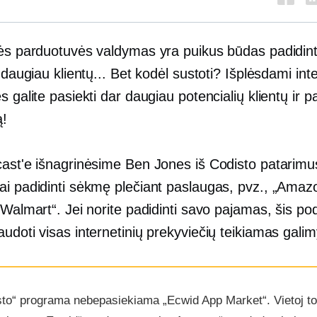
nės parduotuvės valdymas yra puikus būdas padidin
i daugiau klientų... Bet kodėl sustoti? Išplėsdami int
s galite pasiekti dar daugiau potencialių klientų ir pa
ą!
cast'e išnagrinėsime Ben Jones iš Codisto patarimu
ai padidinti sėkmę plečiant paslaugas, pvz., „Amaz
„Walmart“. Jei norite padidinti savo pajamas, šis po
udoti visas internetinių prekyviečių teikiamas gali
sto“ programa nebepasiekiama „Ecwid App Market“. Vietoj to 