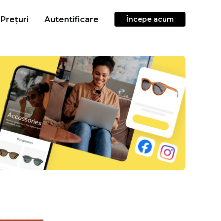
Prețuri
Autentificare
Începe acum