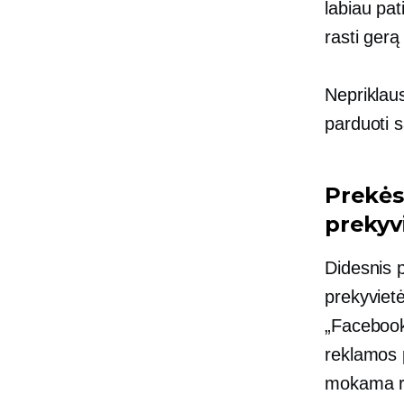
labiau pat
rasti gerą
Nepriklaus
parduoti s
Prekės
prekyv
Didesnis p
prekyvietė
„Facebook“
reklamos p
mokama re