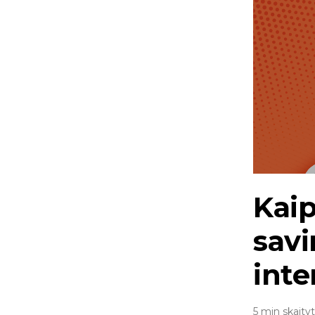
Kaip
savi
inte
5 min skaity