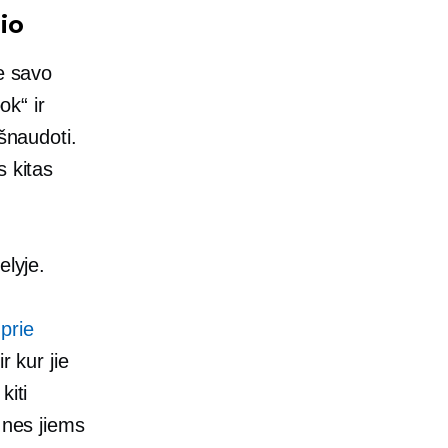
io
te savo
ok“ ir
išnaudoti.
s kitas
.
elyje.
 prie
r kur jie
kiti
 nes jiems