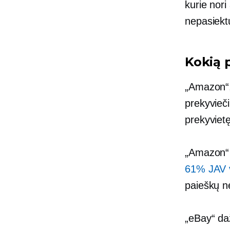
kurie nori
nepasiek
Kokią 
„Amazon“, 
prekyvieči
prekyviet
„Amazon“ y
61% JAV v
paieškų ne
„eBay“ daž