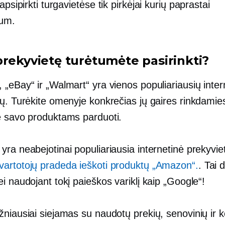
 apsipirkti turgavietėse
tik pirkėjai
kurių paprastai
tum.
prekyvietę turėtumėte pasirinkti?
„eBay“ ir „Walmart“ yra vienos populiariausių inter
ų. Turėkite omenyje konkrečias jų gaires rinkdamie
ę savo produktams parduoti.
ra neabejotinai populiariausia internetinė prekyvie
artotojų pradeda ieškoti produktų „Amazon“.
. Tai 
i naudojant tokį paieškos variklį kaip „Google“!
niausiai siejamas su naudotų prekių, senovinių ir k