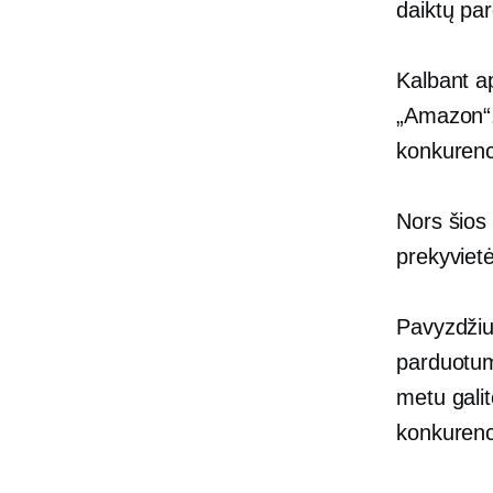
daiktų pa
Kalbant ap
„Amazon“. 
konkurenc
Nors šios
prekyvietė
Pavyzdžiui
parduotum
metu gali
konkurenc