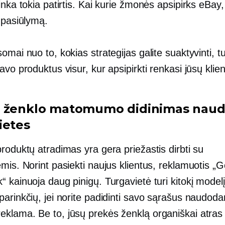
inka tokia patirtis. Kai kurie žmonės apsipirks eBay,
 pasiūlymą.
omai nuo to, kokias strategijas galite suaktyvinti, tu
avo produktus visur, kur apsipirkti renkasi jūsų klien
 ženklo matomumo didinimas naud
ietes
roduktų atradimas yra gera priežastis dirbti su
mis. Norint pasiekti naujus klientus, reklamuotis „G
 kainuoja daug pinigų. Turgavietė turi kitokį modelį.
arinkčių, jei norite padidinti savo sąrašus naudoda
klama. Be to, jūsų prekės ženklą organiškai atra