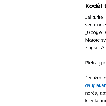
Kodėl 
Jei turite
svetainėje
„Google“ s
Matote sve
žingsnis? 
Plėtra į p
Jei tikrai
daugiakan
norėtų aps
klientai m