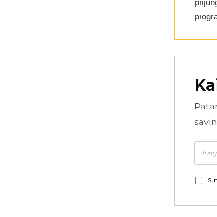
priju
progr
Ka
Pata
savin
Sut