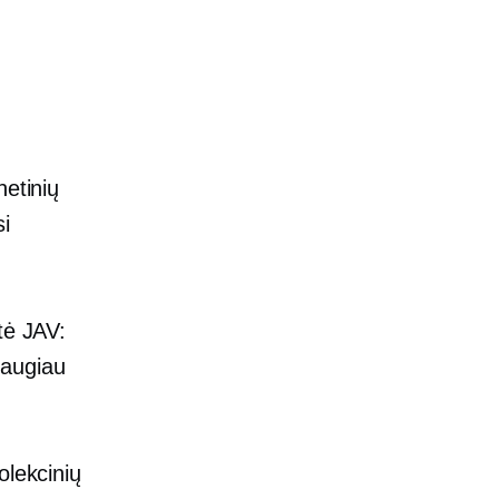
netinių
si
tė JAV:
daugiau
olekcinių