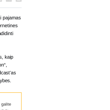
ti pajamas
ernetines
didinti
s, kaip
on“,
dcast'as
mybes.
galite