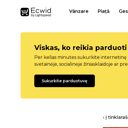
Vânzare
Piață
Ges
Viskas, ko reikia parduoti
Per kelias minutes sukurkite internetin
svetainėje, socialinėje žiniasklaidoje ar pr
Sukurkite parduotuvę
‹ Į tinklar