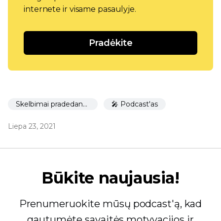
internete ir visame pasaulyje.
Pradėkite
Skelbimai pradedantiesiems
🎤 Podcast'as
Liepa 23, 2021
Būkite naujausia!
Prenumeruokite mūsų podcast'ą, kad
gautumėte savaitės motyvacijos ir