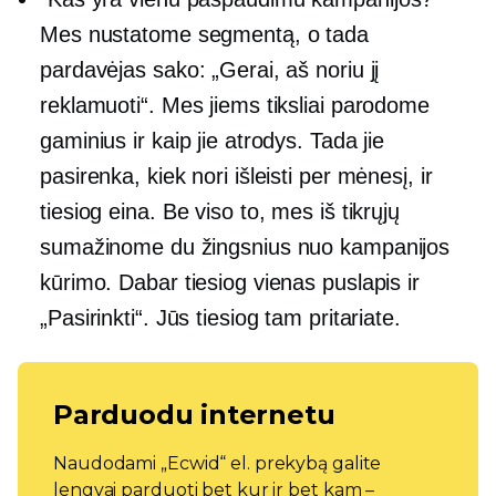
Mes nustatome segmentą, o tada
pardavėjas sako: „Gerai, aš noriu jį
reklamuoti“. Mes jiems tiksliai parodome
gaminius ir kaip jie atrodys. Tada jie
pasirenka, kiek nori išleisti per mėnesį, ir
tiesiog eina. Be viso to, mes iš tikrųjų
sumažinome du žingsnius nuo kampanijos
kūrimo. Dabar tiesiog vienas puslapis ir
„Pasirinkti“. Jūs tiesiog tam pritariate.
Parduodu internetu
Naudodami „Ecwid“ el. prekybą galite
lengvai parduoti bet kur ir bet kam –