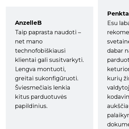
Penkta
AnzelleB
Esu lab
Taip paprasta naudoti –
rekomen
net mano
svetain
technofobiškiausi
dabar n
klientai gali susitvarkyti.
parduot
Lengva montuoti,
keturio
greitai sukonfigūruoti.
kurių ži
Šviesmečiais lenkia
valdyto
kitus parduotuvės
kodavim
papildinius.
aukščia
palaiky
dokume