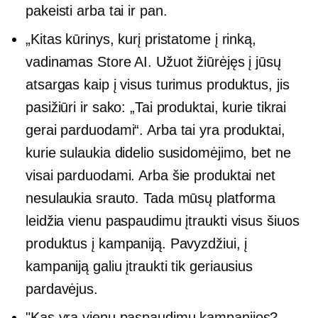
pakeisti arba tai ir pan.
„Kitas kūrinys, kurį pristatome į rinką,
vadinamas Store AI. Užuot žiūrėjęs į jūsų
atsargas kaip į visus turimus produktus, jis
pasižiūri ir sako: „Tai produktai, kurie tikrai
gerai parduodami“. Arba tai yra produktai,
kurie sulaukia didelio susidomėjimo, bet ne
visai parduodami. Arba šie produktai net
nesulaukia srauto. Tada mūsų platforma
leidžia vienu paspaudimu įtraukti visus šiuos
produktus į kampaniją. Pavyzdžiui, į
kampaniją galiu įtraukti tik geriausius
pardavėjus.
"Kas yra
vienu paspaudimu
kampanijos?