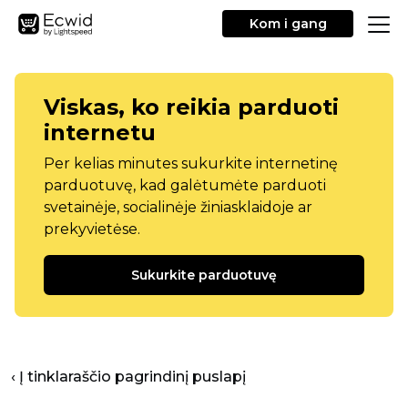
Kom i gang
Viskas, ko reikia parduoti
internetu
Per kelias minutes sukurkite internetinę
parduotuvę, kad galėtumėte parduoti
svetainėje, socialinėje žiniasklaidoje ar
prekyvietėse.
Sukurkite parduotuvę
‹ Į tinklaraščio pagrindinį puslapį