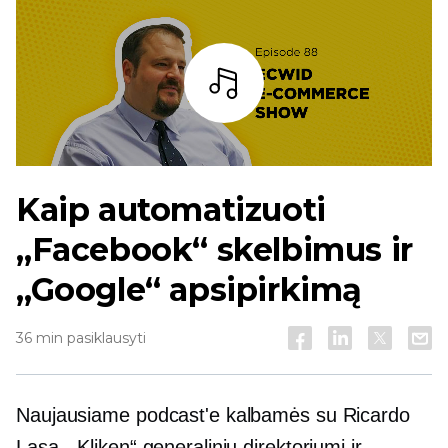
Baras
Kaip automatizuoti
„Facebook“ skelbimus ir
„Google“ apsipirkimą
36 min pasiklausyti
Naujausiame podcast'e kalbamės su Ricardo
Lasa, „Kliken“ generaliniu direktoriumi ir