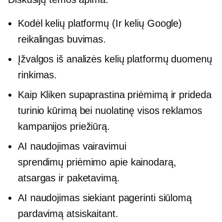
Kodėl
kelių platformų
(Ir
kelių Google)
reikalingas buvimas.
Įžvalgos iš analizės
kelių platformų
duomenų
rinkimas.
Kaip Kliken supaprastina priėmimą ir prideda
turinio kūrimą bei nuolatinę visos reklamos
kampanijos priežiūrą.
AI naudojimas vairavimui
sprendimų priėmimo
apie kainodarą,
atsargas ir paketavimą.
AI naudojimas siekiant pagerinti siūlomą
pardavimą atsiskaitant.