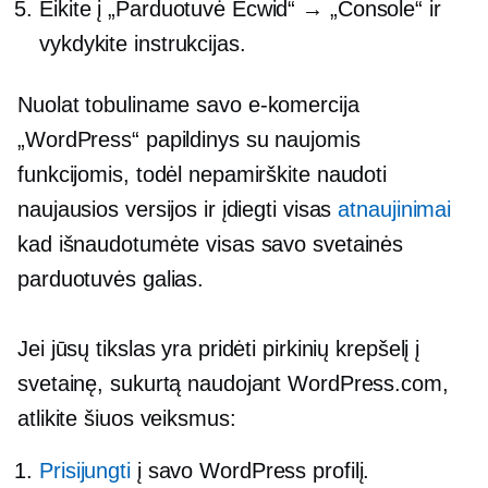
Eikite į „Parduotuvė Ecwid“ → „Console“ ir
vykdykite instrukcijas.
Nuolat tobuliname savo
e-komercija
„WordPress“ papildinys su naujomis
funkcijomis, todėl nepamirškite naudoti
naujausios versijos ir įdiegti visas
atnaujinimai
kad išnaudotumėte visas savo svetainės
parduotuvės galias.
Jei jūsų tikslas yra pridėti pirkinių krepšelį į
svetainę, sukurtą naudojant WordPress.com,
atlikite šiuos veiksmus:
Prisijungti
į savo WordPress profilį.