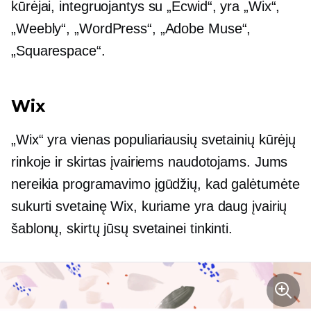
kūrėjai, integruojantys su „Ecwid“, yra „Wix“,
„Weebly“, „WordPress“, „Adobe Muse“,
„Squarespace“.
Wix
„Wix“ yra vienas populiariausių svetainių kūrėjų
rinkoje ir skirtas įvairiems naudotojams. Jums
nereikia programavimo įgūdžių, kad galėtumėte
sukurti svetainę Wix, kuriame yra daug įvairių
šablonų, skirtų jūsų svetainei tinkinti.