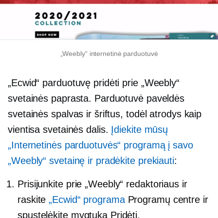
„Weebly“ internetinė parduotuvė
„Ecwid“ parduotuvę pridėti prie „Weebly“
svetainės paprasta. Parduotuvė paveldės
svetainės spalvas ir šriftus, todėl atrodys kaip
vientisa svetainės dalis.
Įdiekite mūsų
„Internetinės parduotuvės“ programą į savo
„Weebly“ svetainę ir pradėkite prekiauti
:
Prisijunkite prie „Weebly“ redaktoriaus ir
raskite
„Ecwid“ programa
Programų centre ir
spustelėkite mygtuką Pridėti.