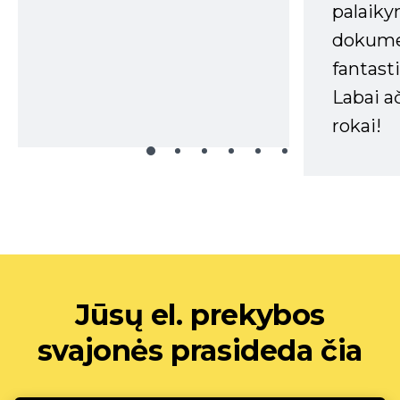
palaiky
dokume
fantasti
Labai a
rokai!
Jūsų el. prekybos
svajonės prasideda čia