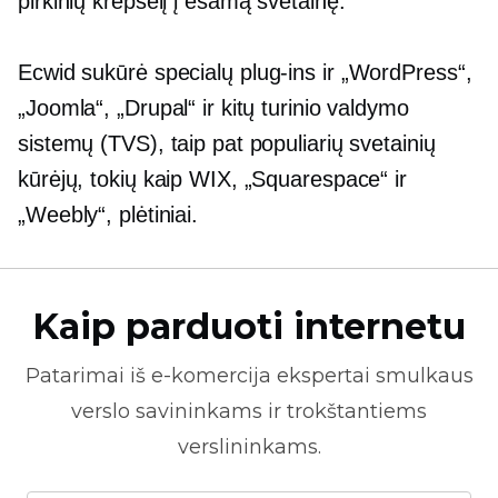
pirkinių krepšelį į esamą svetainę.
Ecwid sukūrė specialų
plug-ins
ir „WordPress“,
„Joomla“, „Drupal“ ir kitų turinio valdymo
sistemų (TVS), taip pat populiarių svetainių
kūrėjų, tokių kaip WIX, „Squarespace“ ir
„Weebly“, plėtiniai.
Kaip parduoti internetu
Patarimai iš
e-komercija
ekspertai smulkaus
verslo savininkams ir trokštantiems
verslininkams.