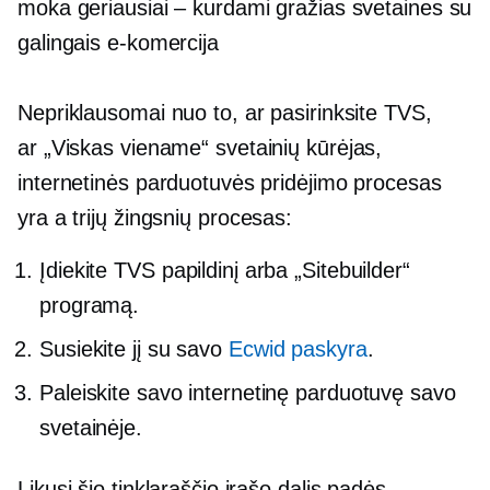
moka geriausiai – kurdami gražias svetaines su
galingais
e-komercija
Nepriklausomai nuo to, ar pasirinksite TVS,
ar
„Viskas viename“
svetainių kūrėjas,
internetinės parduotuvės pridėjimo procesas
yra a
trijų žingsnių
procesas:
Įdiekite TVS papildinį arba „Sitebuilder“
programą.
Susiekite jį su savo
Ecwid paskyra
.
Paleiskite savo internetinę parduotuvę savo
svetainėje.
Likusi šio tinklaraščio įrašo dalis padės