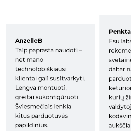
Penkta
AnzelleB
Esu lab
Taip paprasta naudoti –
rekomen
net mano
svetain
technofobiškiausi
dabar n
klientai gali susitvarkyti.
parduot
Lengva montuoti,
keturio
greitai sukonfigūruoti.
kurių ži
Šviesmečiais lenkia
valdyto
kitus parduotuvės
kodavim
papildinius.
aukščia