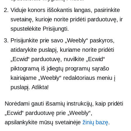
Viduje konors
iššokantis langas,
pasirinkite
svetainę, kurioje norite pridėti parduotuvę, ir
spustelėkite Prisijungti.
Prisijunkite prie savo „Weebly“ paskyros,
atidarykite puslapį, kuriame norite pridėti
„Ecwid“ parduotuvę, nuvilkite „Ecwid“
piktogramą iš įdiegtų programų sąrašo
kairiajame „Weebly“ redaktoriaus meniu į
puslapį. Atlikta!
Norėdami gauti išsamių instrukcijų, kaip pridėti
„Ecwid“ parduotuvę prie „Weebly“,
apsilankykite mūsų svetainėje
žinių bazę
.