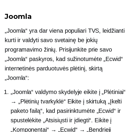
Joomla
„Joomla“ yra dar viena populiari TVS, leidžianti
kurti ir valdyti savo svetainę be jokių
programavimo žinių. Prisijunkite prie savo
„Joomla“ paskyros, kad sužinotumėte „Ecwid“
internetinės parduotuvės plėtinį, skirtą
„Joomla“:
„Joomla“ valdymo skydelyje eikite į „Plėtiniai“
→ „Plėtinių tvarkyklė“ Eikite į skirtuką „Įkelti
paketo failą“, kad pasirinktumėte „Ecwid“ ir
spustelėkite „Atsisiųsti ir įdiegti“. Eikite į
„Komponentai“ → „Ecwid“ → „Bendrieji