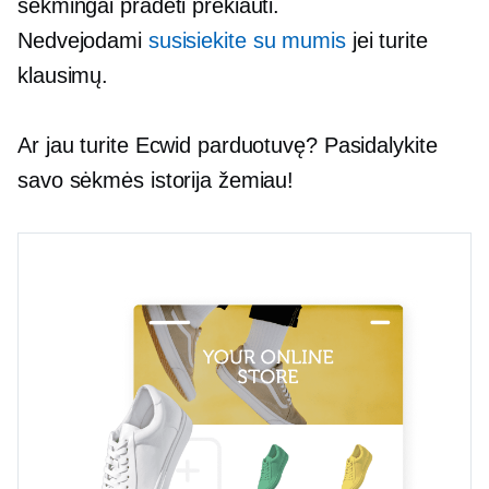
sėkmingai pradėti prekiauti.
Nedvejodami
susisiekite su mumis
jei turite
klausimų.
Ar jau turite Ecwid parduotuvę? Pasidalykite
savo sėkmės istorija žemiau!