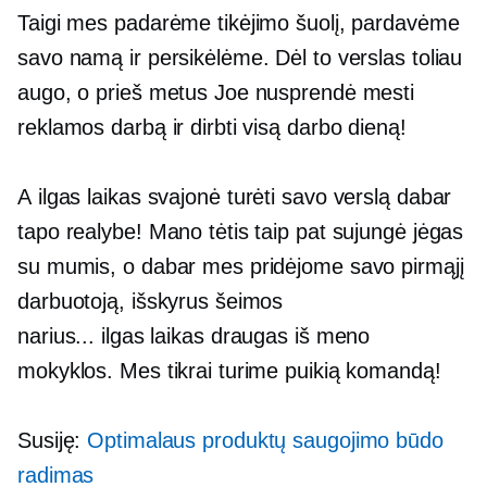
Taigi mes padarėme tikėjimo šuolį, pardavėme
savo namą ir persikėlėme. Dėl to verslas toliau
augo, o prieš metus Joe nusprendė mesti
reklamos darbą ir dirbti visą darbo dieną!
A
ilgas laikas
svajonė turėti savo verslą dabar
tapo realybe! Mano tėtis taip pat sujungė jėgas
su mumis, o dabar mes pridėjome savo pirmąjį
darbuotoją, išskyrus šeimos
narius...
ilgas laikas
draugas iš meno
mokyklos. Mes tikrai turime puikią komandą!
Susiję:
Optimalaus produktų saugojimo būdo
radimas