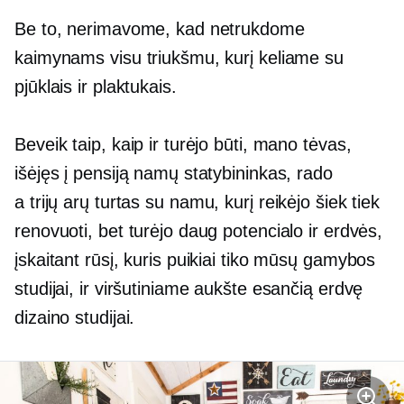
Be to, nerimavome, kad netrukdome
kaimynams visu triukšmu, kurį keliame su
pjūklais ir plaktukais.
Beveik taip, kaip ir turėjo būti, mano tėvas,
išėjęs į pensiją namų statybininkas, rado
a
trijų arų
turtas su namu, kurį reikėjo šiek tiek
renovuoti, bet turėjo daug potencialo ir erdvės,
įskaitant rūsį, kuris puikiai tiko mūsų gamybos
studijai, ir viršutiniame aukšte esančią erdvę
dizaino studijai.