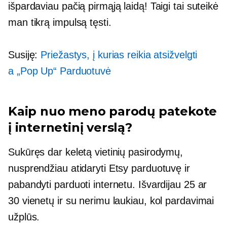
išpardaviau pačią pirmąją laidą! Taigi tai suteikė
man tikrą impulsą tęsti.
Susiję:
Priežastys, į kurias reikia atsižvelgti
a
„Pop Up“
Parduotuvė
Kaip nuo meno parodų patekote
į internetinį verslą?
Sukūręs dar keletą vietinių pasirodymų,
nusprendžiau atidaryti Etsy parduotuvę ir
pabandyti parduoti internetu. Išvardijau 25 ar
30 vienetų ir su nerimu laukiau, kol pardavimai
užplūs.