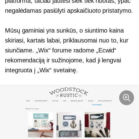
platforma, tačiau jautėsi šiek tiek ribotas, ypač
negalėdamas pasiūlyti apskaičiuoto pristatymo.
Mūsų gaminiai yra sunkūs, o siuntimo kaina
skiriasi, kartais labai, priklausomai nuo to, kur
siunčiame. „Wix“ forume radome „Ecwid“
rekomendaciją ir sužinojome, kad ji lengvai
integruota į „Wix“ svetainę.