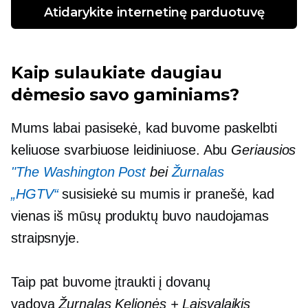
Atidarykite internetinę parduotuvę
Kaip sulaukiate daugiau
dėmesio savo gaminiams?
Mums labai pasisekė, kad buvome paskelbti
keliuose svarbiuose leidiniuose. Abu
Geriausios
"The Washington Post
bei
Žurnalas
„HGTV“
susisiekė su mumis ir pranešė, kad
vienas iš mūsų produktų buvo naudojamas
straipsnyje.
Taip pat buvome įtraukti į dovanų
vadovą
Žurnalas Kelionės + Laisvalaikis