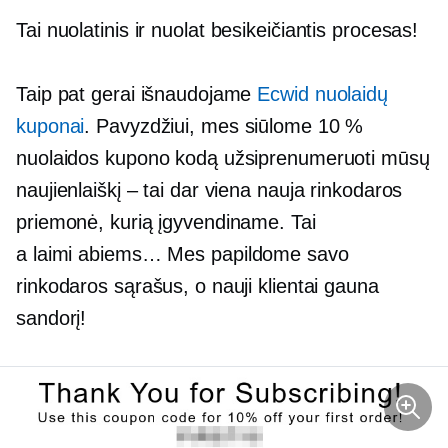
Tai nuolatinis ir
nuolat besikeičiantis
procesas!
Taip pat gerai išnaudojame
Ecwid nuolaidų
kuponai
. Pavyzdžiui, mes siūlome 10 %
nuolaidos kupono kodą užsiprenumeruoti mūsų
naujienlaiškį – tai dar viena nauja rinkodaros
priemonė, kurią įgyvendiname. Tai
a
laimi abiems…
Mes papildome savo
rinkodaros sąrašus, o nauji klientai gauna
sandorį!