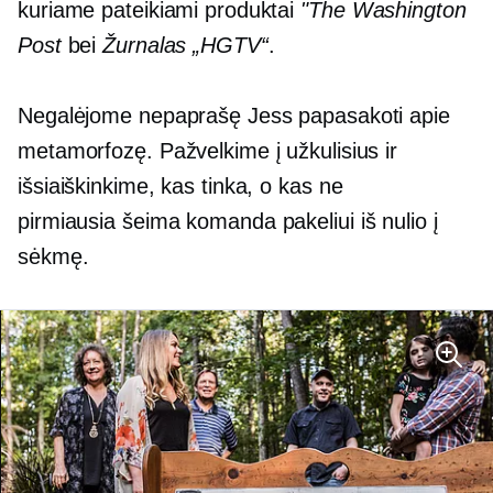
kuriame pateikiami produktai
"The Washington
Post
bei
Žurnalas „HGTV“
.
Negalėjome nepaprašę Jess papasakoti apie
metamorfozę. Pažvelkime į užkulisius ir
išsiaiškinkime, kas tinka, o kas ne
pirmiausia šeima
komanda pakeliui iš nulio į
sėkmę.