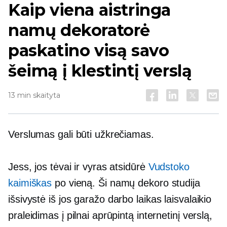
Kaip viena aistringa
namų dekoratorė
paskatino visą savo
šeimą į klestintį verslą
13 min skaityta
Verslumas gali būti užkrečiamas.
Jess, jos tėvai ir vyras atsidūrė
Vudstoko
kaimiškas
po vieną. Ši namų dekoro studija
išsivystė iš jos garažo
darbo laikas
laisvalaikio
praleidimas į pilnai aprūpintą internetinį verslą,