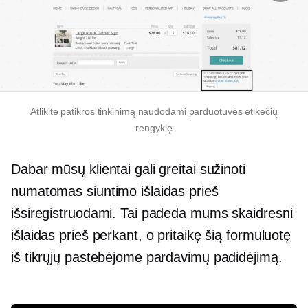
Atlikite patikros tinkinimą naudodami parduotuvės etikečių
rengyklę
Dabar mūsų klientai gali greitai sužinoti
numatomas siuntimo išlaidas prieš
išsiregistruodami. Tai padeda mums skaidresni
išlaidas prieš perkant, o pritaikę šią formuluotę
iš tikrųjų pastebėjome pardavimų padidėjimą.