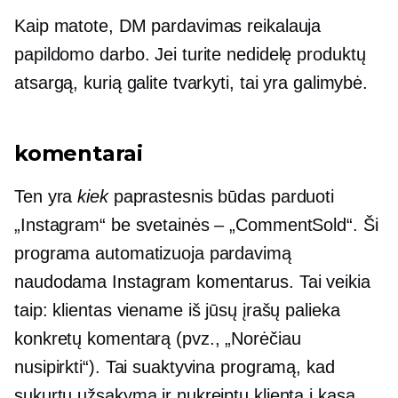
Kaip matote, DM pardavimas reikalauja
papildomo darbo. Jei turite nedidelę produktų
atsargą, kurią galite tvarkyti, tai yra galimybė.
komentarai
Ten yra
kiek
paprastesnis būdas parduoti
„Instagram“ be svetainės – „CommentSold“. Ši
programa automatizuoja pardavimą
naudodama Instagram komentarus. Tai veikia
taip: klientas viename iš jūsų įrašų palieka
konkretų komentarą (pvz., „Norėčiau
nusipirkti“). Tai suaktyvina programą, kad
sukurtų užsakymą ir nukreiptų klientą į kasą.