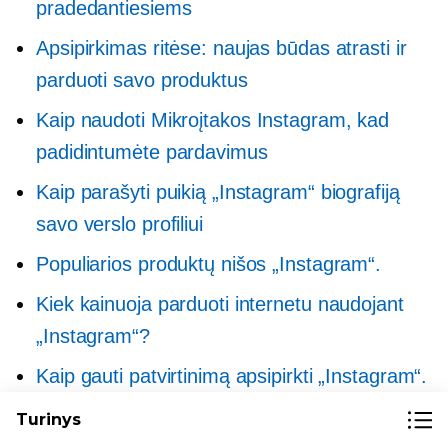
pradedantiesiems
Apsipirkimas ritėse: naujas būdas atrasti ir
parduoti savo produktus
Kaip naudoti
Mikroįtakos
Instagram, kad
padidintumėte pardavimus
Kaip parašyti puikią „Instagram“ biografiją
savo verslo profiliui
Populiarios produktų nišos „Instagram“.
Kiek kainuoja parduoti internetu naudojant
„Instagram“?
Kaip gauti patvirtinimą apsipirkti „Instagram“.
Kiek sekėjų reikia parduoti „Instagram“?
Turinys