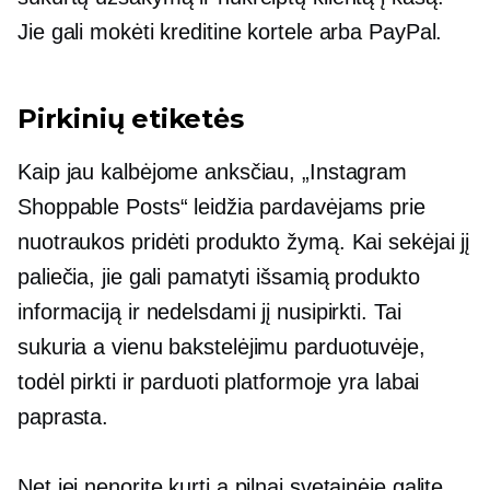
Jie gali mokėti kreditine kortele arba PayPal.
Pirkinių etiketės
Kaip jau kalbėjome anksčiau, „Instagram
Shoppable Posts“ leidžia pardavėjams prie
nuotraukos pridėti produkto žymą. Kai sekėjai jį
paliečia, jie gali pamatyti išsamią produkto
informaciją ir nedelsdami jį nusipirkti. Tai
sukuria a
vienu bakstelėjimu
parduotuvėje,
todėl pirkti ir parduoti platformoje yra labai
paprasta.
Net jei nenorite kurti a
pilnai
svetainėje galite