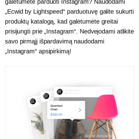
galėtumėte parduoti Instagram? Naudodami
„Ecwid by Lightspeed“ parduotuvę galite sukurti
produktų katalogą, kad galėtumėte greitai
prisijungti prie „Instagram“. Nedvejodami atlikite
savo pirmąjį išpardavimą naudodami
„Instagram“ apsipirkimą!