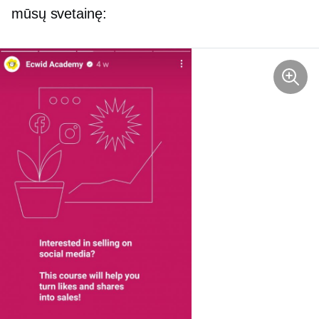
mūsų svetainę: