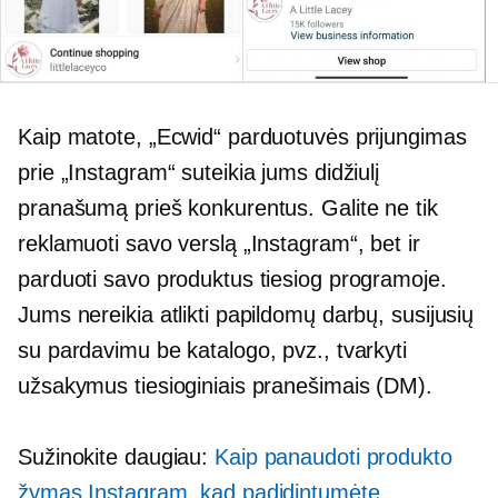
Kaip matote, „Ecwid“ parduotuvės prijungimas
prie „Instagram“ suteikia jums didžiulį
pranašumą prieš konkurentus. Galite ne tik
reklamuoti savo verslą „Instagram“, bet ir
parduoti savo produktus tiesiog programoje.
Jums nereikia atlikti papildomų darbų, susijusių
su pardavimu be katalogo, pvz., tvarkyti
užsakymus tiesioginiais pranešimais (DM).
Sužinokite daugiau:
Kaip panaudoti produkto
žymas Instagram, kad padidintumėte