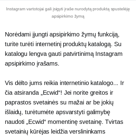
Instagram vartotojai gali įsigyti įraše nurodytą produktą spustelėję
apsipirkimo žymą
Norėdami įjungti apsipirkimo žymų funkciją,
turite turėti internetinį produktų katalogą. Su
katalogu lengva gauti patvirtinimą Instagram
apsipirkimo įrašams.
Vis dėlto jums reikia internetinio katalogo... Ir
čia atsiranda „Ecwid“! Jei norite greitos ir
paprastos svetainės su mažai ar be jokių
išlaidų, turėtumėte apsvarstyti galimybę
naudoti „Ecwid“ momentinę svetainę. Tvirtas
svetainių kūrėjas leidžia verslininkams