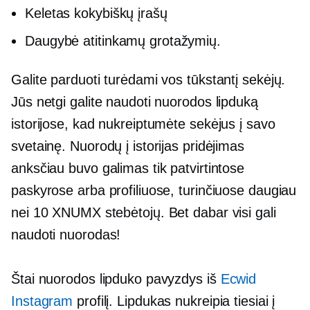
Keletas kokybiškų įrašų
Daugybė atitinkamų grotažymių.
Galite parduoti turėdami vos tūkstantį sekėjų.
Jūs netgi galite naudoti nuorodos lipduką
istorijose, kad nukreiptumėte sekėjus į savo
svetainę. Nuorodų į istorijas pridėjimas
anksčiau buvo galimas tik patvirtintose
paskyrose arba profiliuose, turinčiuose daugiau
nei 10 XNUMX stebėtojų. Bet dabar visi gali
naudoti nuorodas!
Štai nuorodos lipduko pavyzdys iš
Ecwid
Instagram
profilį. Lipdukas nukreipia tiesiai į