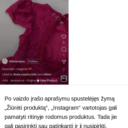
Po vaizdo įrašo aprašymu spustelėjęs žymą
„Žiūrėti produktą“, „Instagram“ vartotojas gali
pamatyti ritinyje rodomus produktus. Tada jie
gali pasirinkti sau patinkantį ir jį nusipirkti.