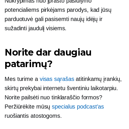
Nukrypimas nuo įprasto pasiūlymo
potencialiems pirkėjams parodys, kad jūsų
parduotuvė gali pasisemti naujų idėjų ir
sužadinti jaudulį visiems.
Norite dar daugiau
patarimų?
Mes turime a
visas sąrašas
atitinkamų įrankių,
skirtų prekybai internetu šventiniu laikotarpiu.
Norite pailsėti nuo tinklaraščio formos?
Peržiūrėkite mūsų
specialus podcast'as
ruošiantis atostogoms.