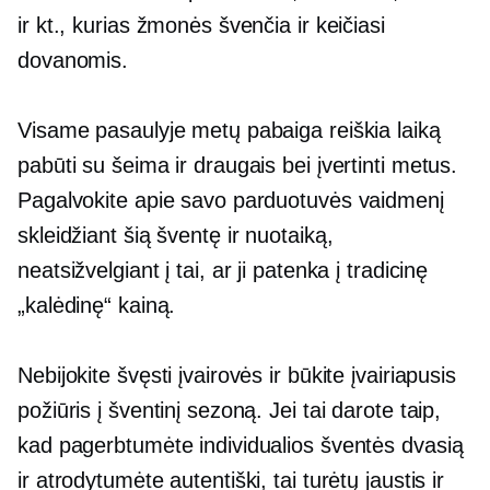
ir kt., kurias žmonės švenčia ir keičiasi
dovanomis.
Visame pasaulyje metų pabaiga reiškia laiką
pabūti su šeima ir draugais bei įvertinti metus.
Pagalvokite apie savo parduotuvės vaidmenį
skleidžiant šią šventę ir nuotaiką,
neatsižvelgiant į tai, ar ji patenka į tradicinę
„kalėdinę“ kainą.
Nebijokite švęsti įvairovės ir būkite įvairiapusis
požiūris į šventinį sezoną. Jei tai darote taip,
kad pagerbtumėte individualios šventės dvasią
ir atrodytumėte autentiški, tai turėtų jaustis ir