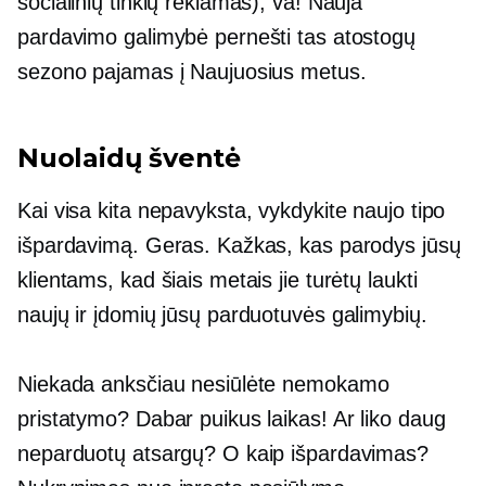
socialinių tinklų reklamas), va! Nauja
pardavimo galimybė pernešti tas atostogų
sezono pajamas į Naujuosius metus.
Nuolaidų šventė
Kai visa kita nepavyksta, vykdykite naujo tipo
išpardavimą. Geras. Kažkas, kas parodys jūsų
klientams, kad šiais metais jie turėtų laukti
naujų ir įdomių jūsų parduotuvės galimybių.
Niekada anksčiau nesiūlėte nemokamo
pristatymo? Dabar puikus laikas! Ar liko daug
neparduotų atsargų? O kaip išpardavimas?