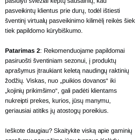
pasiūlyti šviežiai keptų sausainių, kad
pasveikintų klientus prie durų, todėl ištiesti
šventinį virtualų pasveikinimo kilimėlį reikės šiek
tiek papildomo kūrybiškumo.
Patarimas 2
: Rekomenduojame papildomai
pasiruošti šventiniam sezonui, į produktų
aprašymus įtraukiant keletą naudingų raktinių
žodžių. Viskas, nuo „puikios dovanos“ iki
„kojinių prikimšimo“, gali padėti klientams
nukreipti prekes, kurios, jūsų manymu,
geriausiai atitiks jų atostogų poreikius.
Ieškote daugiau? Skaitykite viską apie gaminių