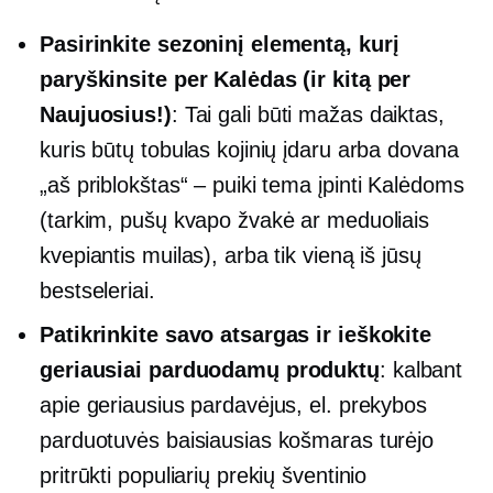
Pasirinkite sezoninį elementą, kurį
paryškinsite per Kalėdas (ir kitą per
Naujuosius!)
: Tai gali būti mažas daiktas,
kuris būtų tobulas kojinių įdaru arba dovana
„aš priblokštas“ – puiki tema
įpinti
Kalėdoms
(tarkim, pušų kvapo žvakė ar meduoliais
kvepiantis muilas), arba tik vieną iš jūsų
bestseleriai.
Patikrinkite savo atsargas ir ieškokite
geriausiai parduodamų produktų
: kalbant
apie geriausius pardavėjus, el. prekybos
parduotuvės baisiausias košmaras turėjo
pritrūkti populiarių prekių šventinio