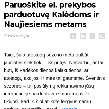
Paruoškite el. prekybos
parduotuvę Kalėdoms ir
Naujiesiems metams
13 min skaityta
Taigi, šiuo atostogų sezono metu galbūt
jaučiatės šiek tiek… išsipūtęs. Nesvarbu, ar tai
būtų iš Padėkos dienos kalakutienos, ar
atostogų akcijos. Ir mes tai gauname. Šventinis
sezonas – tai pasiūlymų reklamavimo jūsų
internetinėje parduotuvėje maratonas. Ir
tikiuosi, kad iki šiol atlikote lengvus namų