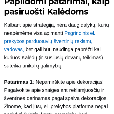
Papildomi patarimai, kaip
pasiruošti Kalėdoms
Kalbant apie strategiją, nėra daug dalykų, kurių
neapėmėme
visa apimanti
Pagrindinis el.
prekybos parduotuvių šventinių reklamų
vadovas,
bet gali būti naudinga pabrėžti kai
kuriuos Kalėdų (ir susijusių
dovanų teikimas)
suteikia unikalių galimybių.
Patarimas 1
: Nepamirškite apie dekoracijas!
Pagalvokite apie snaiges ant reklamjuosčių ir
šventines
derinamas pagal spalvą
dekoracijos.
Žinome, kad jūsų el. prekybos platforma negali