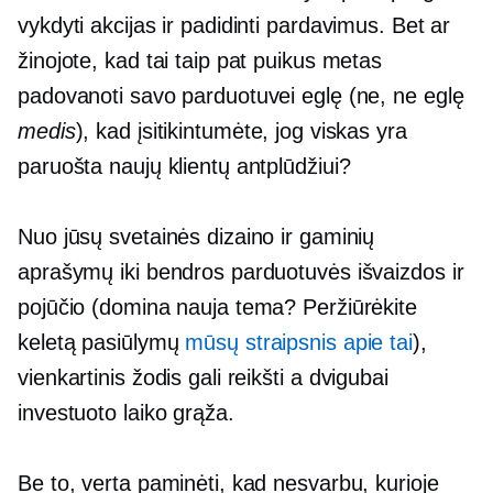
vykdyti akcijas ir padidinti pardavimus. Bet ar
žinojote, kad tai taip pat puikus metas
padovanoti savo parduotuvei eglę (ne, ne eglę
medis
), kad įsitikintumėte, jog viskas yra
paruošta naujų klientų antplūdžiui?
Nuo jūsų svetainės dizaino ir gaminių
aprašymų iki bendros parduotuvės išvaizdos ir
pojūčio (domina nauja tema? Peržiūrėkite
keletą pasiūlymų
mūsų straipsnis apie tai
),
vienkartinis žodis gali reikšti a
dvigubai
investuoto laiko grąža.
Be to, verta paminėti, kad nesvarbu, kurioje