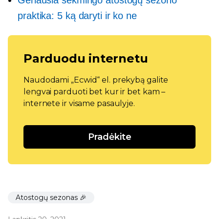
Geriausia sėkmingo atostogų sezono
praktika: 5 ką daryti ir ko ne
Parduodu internetu
Naudodami „Ecwid“ el. prekybą galite
lengvai parduoti bet kur ir bet kam –
internete ir visame pasaulyje.
Pradėkite
Atostogų sezonas 🎉