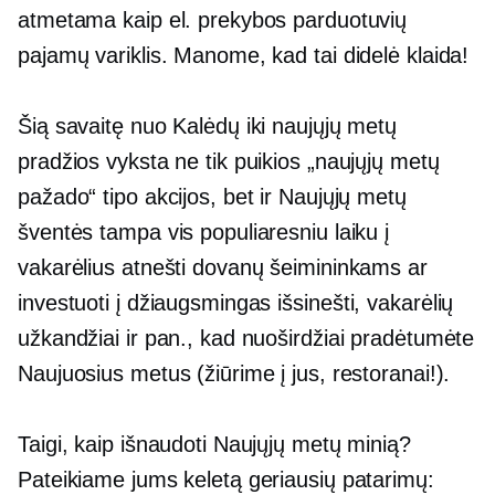
atmetama kaip el. prekybos parduotuvių
pajamų variklis. Manome, kad tai didelė klaida!
Šią savaitę nuo Kalėdų iki naujųjų metų
pradžios vyksta ne tik puikios „naujųjų metų
pažado“ tipo akcijos, bet ir Naujųjų metų
šventės tampa vis populiaresniu laiku į
vakarėlius atnešti dovanų šeimininkams ar
investuoti į džiaugsmingas
išsinešti,
vakarėlių
užkandžiai ir pan., kad nuoširdžiai pradėtumėte
Naujuosius metus (žiūrime į jus, restoranai!).
Taigi, kaip išnaudoti Naujųjų metų minią?
Pateikiame jums keletą geriausių patarimų: