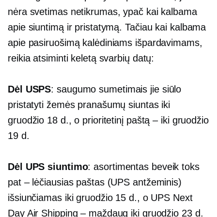
nėra svetimas netikrumas, ypač kai kalbama
apie siuntimą ir pristatymą. Tačiau kai kalbama
apie pasiruošimą kalėdiniams išpardavimams,
reikia atsiminti keletą svarbių datų:
Dėl USPS
: saugumo sumetimais jie siūlo
pristatyti žemės pranašumų siuntas iki
gruodžio 18 d., o prioritetinį paštą – iki gruodžio
19 d.
Dėl UPS siuntimo
: asortimentas beveik toks
pat – lėčiausias paštas (UPS antžeminis)
išsiunčiamas iki gruodžio 15 d., o UPS Next
Day Air Shipping – maždaug iki gruodžio 23 d.