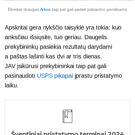
Ekvidas draugas
Arkos
taip pat gali padėti pakavimo poreikiams
Apskritai gera nykščio taisyklė yra tokia: kuo
anksčiau išsiųsite, tuo geriau. Daugelis
prekybininkų pasiekia rezultatų darydami
a
paštas
lašinti kas dvi ar tris dienas.
JAV įsikūrusi
prekybininkai taip pat gali
pasinaudoti
USPS pikapai
įprastu pristatymo
laiku.
Šventiniai pristatymo terminai 2024