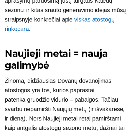
aprašymų paruošimą jūsų turgaus Kalėdų
sezonui ir kitas srauto generavimo idėjas mūsų
straipsnyje konkrečiai apie
viskas atostogų
rinkodara
.
Naujieji metai = nauja
galimybė
Žinoma, didžiausias
Dovanų dovanojimas
atostogos yra tos, kurios paprastai
patenka
gruodžio vidurio – pabaigos.
Tačiau
svarbu nepamiršti Naujųjų metų (ir išvakarėse,
ir dieną). Nors Naujieji metai retai pamirštami
kaip
antgalis
atostogų sezono metu, dažnai tai