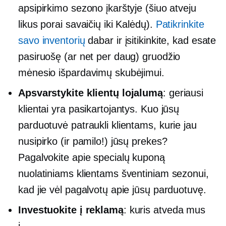
apsipirkimo sezono įkarštyje (šiuo atveju
likus porai savaičių iki Kalėdų).
Patikrinkite
savo inventorių
dabar ir įsitikinkite, kad esate
pasiruošę (ar net per daug) gruodžio
mėnesio išpardavimų skubėjimui.
Apsvarstykite klientų lojalumą
: geriausi
klientai yra pasikartojantys. Kuo jūsų
parduotuvė patraukli klientams, kurie jau
nusipirko (ir pamilo!) jūsų prekes?
Pagalvokite apie specialų kuponą
nuolatiniams klientams šventiniam sezonui,
kad jie vėl pagalvotų apie jūsų parduotuvę.
Investuokite į reklamą
: kuris atveda mus
į…