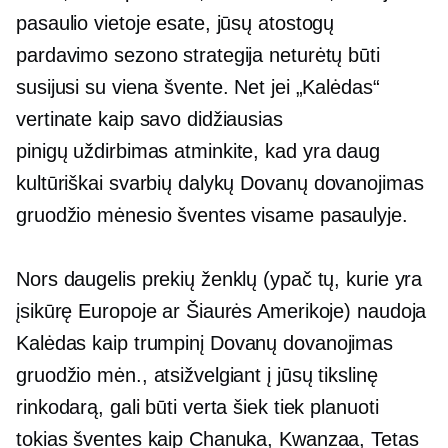
pasaulio vietoje esate, jūsų atostogų
pardavimo sezono strategija neturėtų būti
susijusi su viena švente. Net jei „Kalėdas“
vertinate kaip savo didžiausias
pinigų uždirbimas
atminkite, kad yra daug
kultūriškai svarbių dalykų
Dovanų dovanojimas
gruodžio mėnesio šventes visame pasaulyje.
Nors daugelis prekių ženklų (ypač tų, kurie yra
įsikūrę Europoje ar Šiaurės Amerikoje) naudoja
Kalėdas kaip trumpinį
Dovanų dovanojimas
gruodžio mėn., atsižvelgiant į jūsų tikslinę
rinkodarą, gali būti verta šiek tiek planuoti
tokias šventes kaip Chanuka, Kwanzaa, Tetas