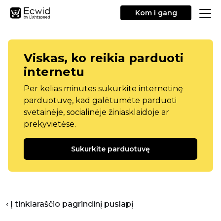
Kom i gang
Viskas, ko reikia parduoti
internetu
Per kelias minutes sukurkite internetinę
parduotuvę, kad galėtumėte parduoti
svetainėje, socialinėje žiniasklaidoje ar
prekyvietėse.
Sukurkite parduotuvę
‹ Į tinklaraščio pagrindinį puslapį