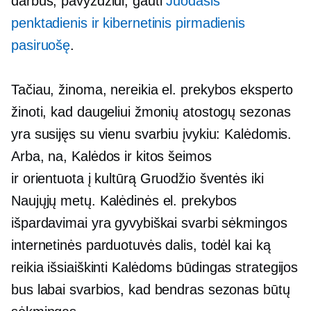
darbus, pavyzdžiui, gauti
Juodasis
penktadienis ir kibernetinis pirmadienis
pasiruošę
.
Tačiau, žinoma, nereikia el. prekybos eksperto
žinoti, kad daugeliui žmonių atostogų sezonas
yra susijęs su vienu svarbiu įvykiu: Kalėdomis.
Arba, na, Kalėdos ir kitos šeimos
ir
orientuota į kultūrą
Gruodžio šventės iki
Naujųjų metų. Kalėdinės el. prekybos
išpardavimai yra gyvybiškai svarbi sėkmingos
internetinės parduotuvės dalis, todėl kai ką
reikia išsiaiškinti
Kalėdoms būdingas
strategijos
bus labai svarbios, kad bendras sezonas būtų