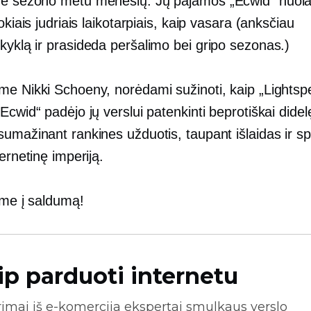
ne sezono metu
mėnesių. Jų pajamos „Ecwid“ nuola
tokiais judriais laikotarpiais, kaip vasara (anksčiau
okyklą
ir prasideda peršalimo bei gripo sezonas.)
me Nikki Schoeny, norėdami sužinoti, kaip „Lightsp
Ecwid“ padėjo jų verslui patenkinti beprotiškai didel
umažinant rankines užduotis, taupant išlaidas ir sp
ternetinę imperiją.
ime į saldumą!
ip parduoti internetu
rimai iš
e-komercija
ekspertai smulkaus verslo