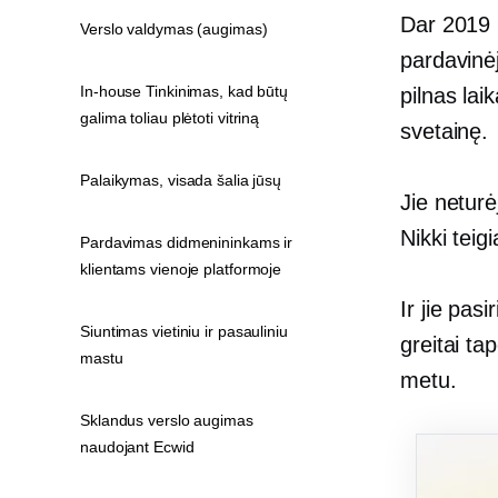
Dar 2019
Verslo valdymas (augimas)
pardavinėj
In-house Tinkinimas, kad būtų
pilnas lai
galima toliau plėtoti vitriną
svetainę.
Palaikymas, visada šalia jūsų
Jie neturė
Nikki teig
Pardavimas didmenininkams ir
klientams vienoje platformoje
Ir jie pas
Siuntimas vietiniu ir pasauliniu
greitai ta
mastu
metu.
Sklandus verslo augimas
naudojant Ecwid