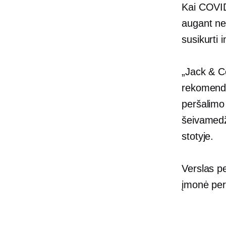
Kai COVID 
augant net
susikurti 
„Jack & C
rekomenda
peršalimo 
šeivamedž
stotyje.
Verslas pe
įmonė per