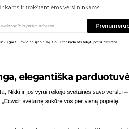
inkams ir trokštantiems verslininkams.
Prenumeruo
inku gauti Ecwid naujienlaiškį. Galiu bet kada atsisakyti prenumeratos.
nga, elegantiška parduotuv
a, Nikki ir jos vyrui reikėjo svetainės savo verslui – i
o „Ecwid“ svetainę sukūrė vos per vieną popietę.