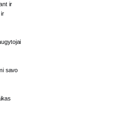
nt ir
ir
ugytojai
mi savo
aikas