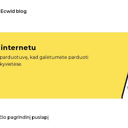
Ecwid blog
 internetu
ę parduotuvę, kad galėtumėte parduoti
ekyvietėse.
aščio pagrindinį puslapį