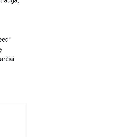
t auga,
eed“
ę
arčiai