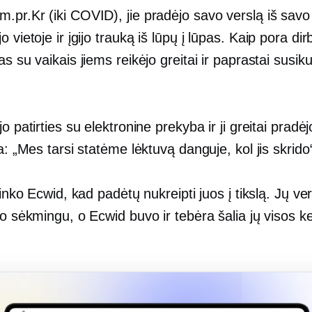
 m.pr.Kr
(iki COVID),
jie pradėjo savo verslą iš sav
o vietoje ir įgijo trauką
iš lūpų į lūpas.
Kaip pora dir
kas
su vaikais jiems reikėjo greitai ir paprastai susiku
jo patirties su elektronine prekyba ir ji greitai pradėj
ia: „Mes tarsi statėme lėktuvą danguje, kol jis skrid
irinko Ecwid, kad padėtų nukreipti juos į tikslą. Jų ve
po sėkmingu, o Ecwid buvo ir tebėra šalia jų visos k