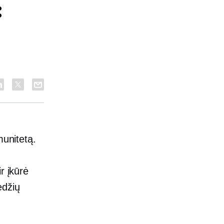
:
munitetą.
r įkūrė
edžių