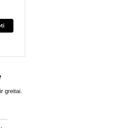
ti
ė
r greitai.