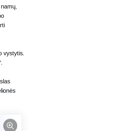
o namų,
bo
rti
o vystytis.
o“.
rslas
elionės