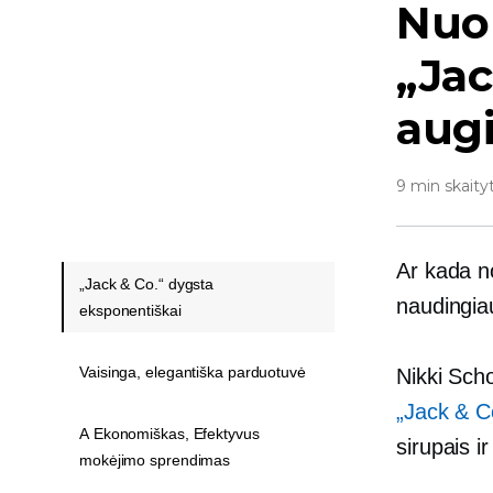
Nuo 
„Jac
aug
9 min skaity
Ar kada n
„Jack & Co.“ dygsta
naudingiau
eksponentiškai
Vaisinga, elegantiška parduotuvė
Nikki Scho
„Jack & C
A Ekonomiškas, Efektyvus
sirupais i
mokėjimo sprendimas