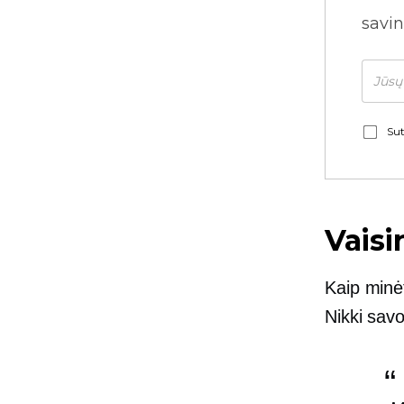
savin
Sut
Vaisi
Kaip minėt
Nikki sav