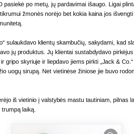
pasiekė po metų, jų pardavimai išaugo. Ligai plinta
ikrumui žmonės norėjo bet kokia kaina jos išvengti 
imunitetą.
o“ sulaukdavo klientų skambučių, sakydami, kad sla
vo jų produktus. Jų klientai sustabdydavo pirkėjus
ir gripo skyriuje ir liepdavo jiems pirkti „Jack & Co.“
io uogų sirupą. Net vietinėse žiniose jie buvo rodo
rėjo iš vietinio į
valstybės mastu
tautiniam,
pilnas l
 trumpą laiką.