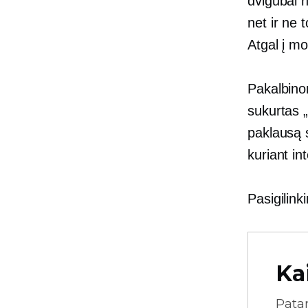
dvigubai
net ir ne 
Atgal į m
Pakalbino
sukurtas „
paklausą s
kuriant in
Pasigilink
Ka
Pata