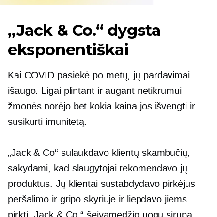
„Jack & Co.“ dygsta
eksponentiškai
Kai COVID pasiekė po metų, jų pardavimai
išaugo. Ligai plintant ir augant netikrumui
žmonės norėjo bet kokia kaina jos išvengti ir
susikurti imunitetą.
„Jack & Co“ sulaukdavo klientų skambučių,
sakydami, kad slaugytojai rekomendavo jų
produktus. Jų klientai sustabdydavo pirkėjus
peršalimo ir gripo skyriuje ir liepdavo jiems
pirkti „Jack & Co.“ šeivamedžio uogų sirupą.