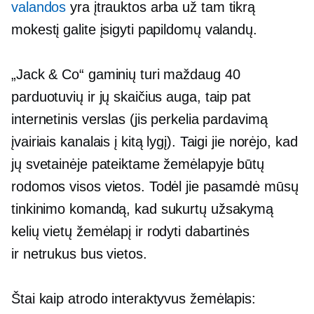
valandos
yra įtrauktos arba už tam tikrą
mokestį galite įsigyti papildomų valandų.
„Jack & Co“ gaminių turi maždaug 40
parduotuvių ir jų skaičius auga, taip pat
internetinis verslas (jis perkelia pardavimą
įvairiais kanalais į kitą lygį). Taigi jie norėjo, kad
jų svetainėje pateiktame žemėlapyje būtų
rodomos visos vietos. Todėl jie pasamdė mūsų
tinkinimo komandą, kad sukurtų užsakymą
kelių vietų
žemėlapį ir rodyti dabartinės
ir
netrukus bus
vietos.
Štai kaip atrodo interaktyvus žemėlapis: