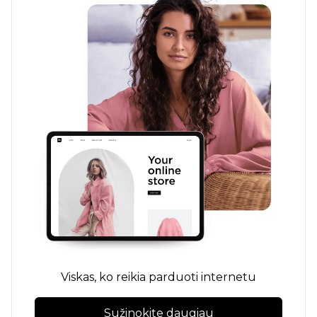
Viskas, ko reikia parduoti internetu
Sužinokite daugiau