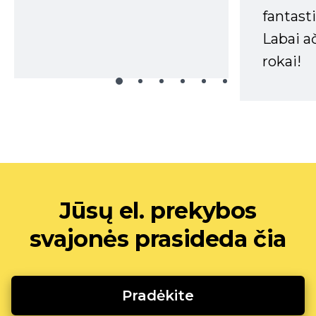
fantasti
Labai a
rokai!
Jūsų el. prekybos
svajonės prasideda čia
Pradėkite