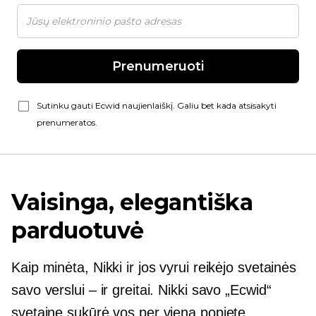
Prenumeruoti
Sutinku gauti Ecwid naujienlaiškį. Galiu bet kada atsisakyti
prenumeratos.
Vaisinga, elegantiška
parduotuvė
Kaip minėta, Nikki ir jos vyrui reikėjo svetainės
savo verslui – ir greitai. Nikki savo „Ecwid“
svetainę sukūrė vos per vieną popietę.