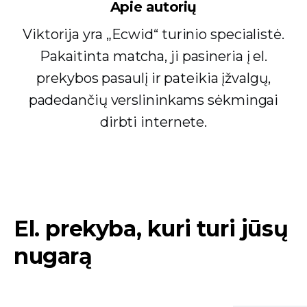
Apie autorių
Viktorija yra „Ecwid“ turinio specialistė.
Pakaitinta matcha, ji pasineria į el.
prekybos pasaulį ir pateikia įžvalgų,
padedančių verslininkams sėkmingai
dirbti internete.
El. prekyba, kuri turi jūsų
nugarą