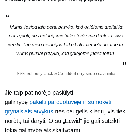
Mums tiesiog taip gerai pavyko, kad galėjome greitai ką
nors gauti, nes neturėjome laiko; turėjome dirbti su savo
verslu. Tuo metu neturėjau laiko būti interneto dizaineriu.
Mums puikiai pavyko, kad galėjome judėti toliau.
Nikki Schoeny, Jack & Co. Elderberry sirupo savininkė
Jie taip pat norėjo pasiūlyti
galimybę
pakelti
parduotuvėje
ir sumokėti
grynaisiais atvykus
nes daugelis klientų vis tiek
norėtų tai daryti. O su „Ecwid“ jie gali suteikti
tokią galimybę atsiskaitydami.