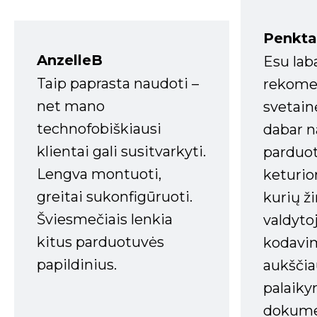
Penkta
AnzelleB
Esu lab
Taip paprasta naudoti –
rekomen
net mano
svetain
technofobiškiausi
dabar n
klientai gali susitvarkyti.
parduot
Lengva montuoti,
keturio
greitai sukonfigūruoti.
kurių ži
Šviesmečiais lenkia
valdyto
kitus parduotuvės
kodavim
papildinius.
aukščia
palaiky
dokume