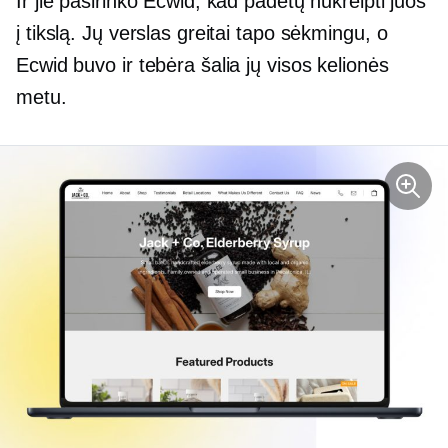
Ir jie pasirinko Ecwid, kad padėtų nukreipti juos
į tikslą. Jų verslas greitai tapo sėkmingu, o
Ecwid buvo ir tebėra šalia jų visos kelionės
metu.