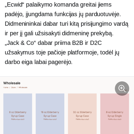
„Ecwid“ palaikymo komanda greitai jiems
padėjo, įjungdama funkcijas jų parduotuvėje.
Didmenininkai dabar turi kitą prisijungimo vardą
ir per jį gali užsisakyti didmeninę prekybą.
„Jack & Co“ dabar priima B2B ir D2C
užsakymus toje pačioje platformoje, todėl jų
darbo eiga labai pagerėjo.