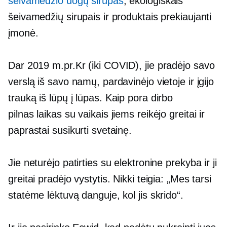
šeivamedžio uogų sirupas
, ekologiškais
šeivamedžių sirupais ir produktais prekiaujanti
įmonė.
Dar 2019 m.pr.Kr
(iki COVID),
jie pradėjo savo
verslą iš savo namų, pardavinėjo vietoje ir įgijo
trauką
iš lūpų į lūpas.
Kaip pora dirbo
pilnas laikas
su vaikais jiems reikėjo greitai ir
paprastai susikurti svetainę.
Jie neturėjo patirties su elektronine prekyba ir ji
greitai pradėjo vystytis. Nikki teigia: „Mes tarsi
statėme lėktuvą danguje, kol jis skrido“.