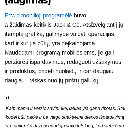
(augimas)
Ecwid mobilioji programėlė
buvo
a
žaidimas keitiklis
Jack & Co. Atsižvelgiant į jų
įtemptą grafiką, galimybė valdyti operacijas,
kad ir kur jie būtų, yra neįkainojama.
Naudodami programą mobiliesiems, jie gali
peržiūrėti išpardavimus, redaguoti užsakymus
ir produktus, pridėti nuolaidų ir dar daugiau
daugiau - viskas
nuo jų pirštų galiukų.
Kaip mama ir verslo savininkė, laikas yra gana ribotas. Štai
kodėl būti parke ir be vargo suaktyvinti dienos išpardavimą
yra puiku. Aš dažnai naudoju savo telefoną, kad stebėčiau