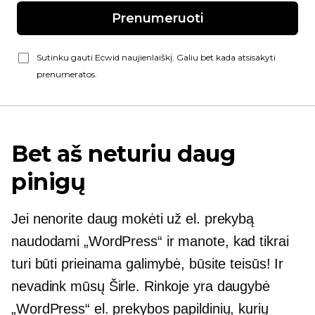
Prenumeruoti
Sutinku gauti Ecwid naujienlaiškį. Galiu bet kada atsisakyti
prenumeratos.
Bet aš neturiu daug
pinigų
Jei nenorite daug mokėti už el. prekybą
naudodami „WordPress“ ir manote, kad tikrai
turi būti prieinama galimybė, būsite teisūs! Ir
nevadink mūsų Širle. Rinkoje yra daugybė
„WordPress“ el. prekybos papildinių, kurių