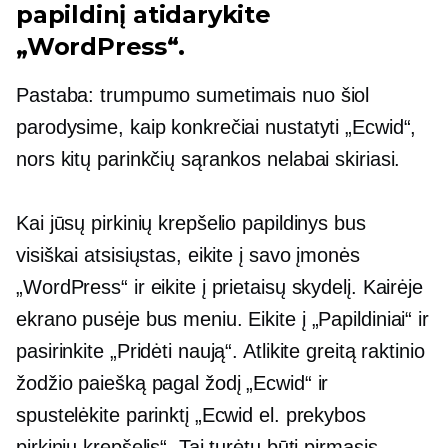
papildinį atidarykite
„WordPress“.
Pastaba: trumpumo sumetimais nuo šiol
parodysime, kaip konkrečiai nustatyti „Ecwid“,
nors kitų parinkčių sąrankos nelabai skiriasi.
Kai jūsų pirkinių krepšelio papildinys bus
visiškai atsisiųstas, eikite į savo įmonės
„WordPress“ ir eikite į prietaisų skydelį. Kairėje
ekrano pusėje bus meniu. Eikite į „Papildiniai“ ir
pasirinkite „Pridėti naują“. Atlikite greitą raktinio
žodžio paiešką pagal žodį „Ecwid“ ir
spustelėkite parinktį „Ecwid el. prekybos
pirkinių krepšelis“. Tai turėtų būti pirmasis