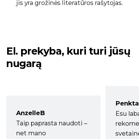
jis yra grožinės literatūros rašytojas.
El. prekyba, kuri turi jūsų
nugarą
Penkta
AnzelleB
Esu lab
Taip paprasta naudoti –
rekomen
net mano
svetain