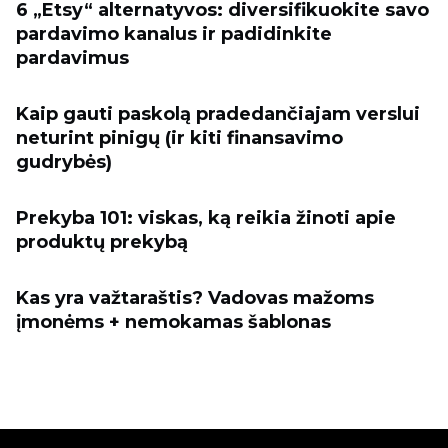
6 „Etsy“ alternatyvos: diversifikuokite savo
pardavimo kanalus ir padidinkite
pardavimus
Kaip gauti paskolą pradedančiajam verslui
neturint pinigų (ir kiti finansavimo
gudrybės)
Prekyba 101: viskas, ką reikia žinoti apie
produktų prekybą
Kas yra važtaraštis? Vadovas mažoms
įmonėms + nemokamas šablonas