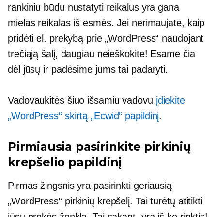
rankiniu būdu nustatyti reikalus yra gana
mielas reikalas iš esmės. Jei nerimaujate, kaip
pridėti el. prekybą prie „WordPress“ naudojant
trečiąją šalį, daugiau neieškokite! Esame čia
dėl jūsų ir padėsime jums tai padaryti.
Vadovaukitės šiuo išsamiu vadovu
įdiekite
„WordPress“ skirtą „Ecwid“ papildinį
.
Pirmiausia pasirinkite pirkinių
krepšelio papildinį
Pirmas žingsnis yra pasirinkti geriausią
„WordPress“ pirkinių krepšelį. Tai turėtų atitikti
jūsų prekės ženklą. Tai sakant, yra iš ko rinktis!