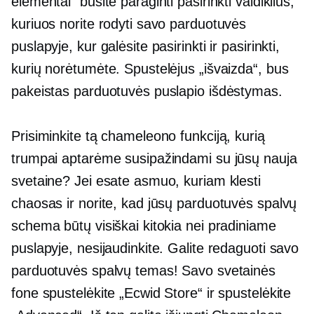
elementai" būsite paraginti pasirinkti valdiklius,
kuriuos norite rodyti savo parduotuvės
puslapyje, kur galėsite pasirinkti ir pasirinkti,
kurių norėtumėte. Spustelėjus „išvaizda“, bus
pakeistas parduotuvės puslapio išdėstymas.
Prisiminkite tą chameleono funkciją, kurią
trumpai aptarėme susipažindami su jūsų nauja
svetaine? Jei esate asmuo, kuriam klesti
chaosas ir norite, kad jūsų parduotuvės spalvų
schema būtų visiškai kitokia nei pradiniame
puslapyje, nesijaudinkite. Galite redaguoti savo
parduotuvės spalvų temas! Savo svetainės
fone spustelėkite „Ecwid Store“ ir spustelėkite