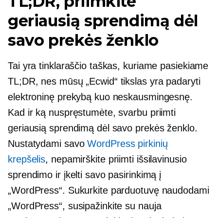
TL;DR, priimkite
geriausią sprendimą dėl
savo prekės ženklo
Tai yra tinklaraščio taškas, kuriame pasiekiame
TL;DR, nes mūsų „Ecwid“ tikslas yra padaryti
elektroninę prekybą kuo neskausmingesnę.
Kad ir ką nuspręstumėte, svarbu priimti
geriausią sprendimą dėl savo prekės ženklo.
Nustatydami savo
WordPress pirkinių
krepšelis
, nepamirškite priimti išsilavinusio
sprendimo ir įkelti savo pasirinkimą į
„WordPress“. Sukurkite parduotuvę naudodami
„WordPress“, susipažinkite su nauja