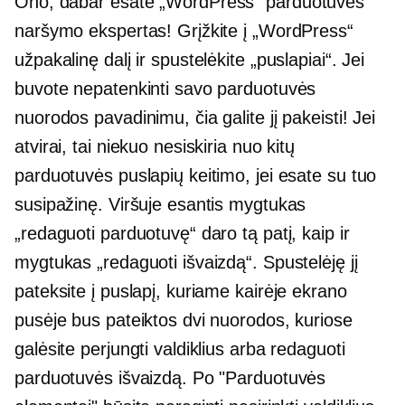
Oho,
dabar esate „WordPress“ parduotuvės
naršymo ekspertas! Grįžkite į „WordPress“
užpakalinę dalį ir spustelėkite „puslapiai“. Jei
buvote nepatenkinti savo parduotuvės
nuorodos pavadinimu, čia galite jį pakeisti! Jei
atvirai, tai niekuo nesiskiria nuo kitų
parduotuvės puslapių keitimo, jei esate su tuo
susipažinę. Viršuje esantis mygtukas
„redaguoti parduotuvę“ daro tą patį, kaip ir
mygtukas „redaguoti išvaizdą“. Spustelėję jį
pateksite į puslapį, kuriame kairėje ekrano
pusėje bus pateiktos dvi nuorodos, kuriose
galėsite perjungti valdiklius arba redaguoti
parduotuvės išvaizdą. Po "Parduotuvės