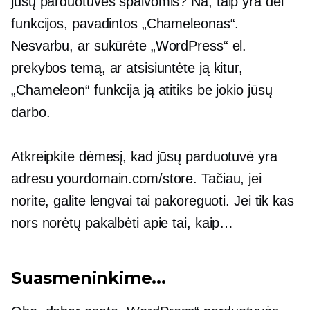
jūsų parduotuvės spalvomis? Na, taip yra dėl
funkcijos, pavadintos „Chameleonas“.
Nesvarbu, ar sukūrėte „WordPress“ el.
prekybos temą, ar atsisiuntėte ją kitur,
„Chameleon“ funkcija ją atitiks be jokio jūsų
darbo.
Atkreipkite dėmesį, kad jūsų parduotuvė yra
adresu yourdomain.com/store. Tačiau, jei
norite, galite lengvai tai pakoreguoti. Jei tik kas
nors norėtų pakalbėti apie tai, kaip…
Suasmeninkime...