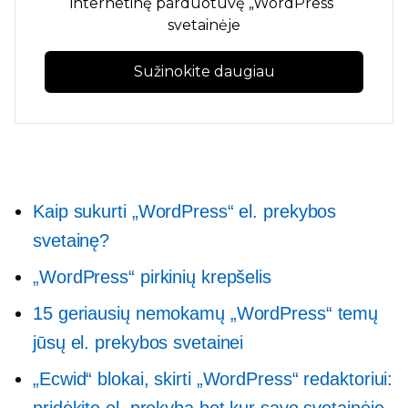
internetinę parduotuvę „WordPress“
svetainėje
Sužinokite daugiau
Kaip sukurti „WordPress“ el. prekybos
svetainę?
„WordPress“ pirkinių krepšelis
15 geriausių nemokamų „WordPress“ temų
jūsų el. prekybos svetainei
„Ecwid“ blokai, skirti „WordPress“ redaktoriui:
pridėkite el. prekybą bet kur savo svetainėje