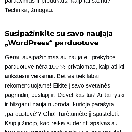
pardavimus ir produktus! Kaip tai šaunu?
Technika, žmogau.
Susipažinkite su savo naująja
„WordPress“ parduotuve
Gerai, susipažinimas su nauja el. prekybos
parduotuve nėra 100 % privalomas, kaip atlikti
ankstesni veiksmai. Bet vis tiek labai
rekomenduojame! Eikite į savo svetainės
pagrindinį puslapį ir, Dieve! kas tai? Ar tai ryški
ir blizganti nauja nuoroda, kurioje parašyta
„parduotuvė“? Oho! Turėtumėte jį spustelėti.
Kaip ji žinojo, kad reikia suderinti spalvas su