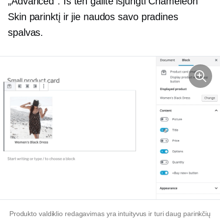
„Advanced“. Iš ten galite išjungti Chameleon
Skin parinktį ir jie naudos savo pradines
spalvas.
Produkto valdiklio redagavimas yra intuityvus ir turi daug parinkčių