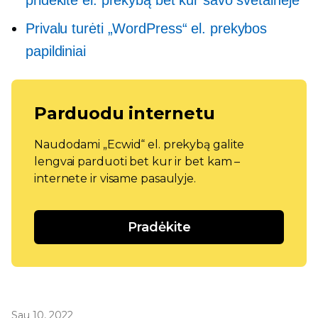
Privalu turėti
„WordPress“ el. prekybos
papildiniai
Parduodu internetu
Naudodami „Ecwid“ el. prekybą galite
lengvai parduoti bet kur ir bet kam –
internete ir visame pasaulyje.
Pradėkite
Sau 10, 2022