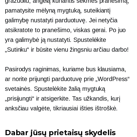
gražuoliu,
angelą kuriantis
sėkmės pranešimą,
pamatysite mėlyną mygtuką, suteikiantį
galimybę nustatyti parduotuvę. Jei netyčia
atsikratote to pranešimo, viskas gerai. Po juo
yra galimybė ją nustatyti. Spustelėkite
„Sutinku“ ir būsite vienu žingsniu arčiau darbo!
Pasirodys raginimas, kuriame bus klausiama,
ar norite prijungti parduotuvę prie „WordPress“
svetainės. Spustelėkite žalią mygtuką
„prisijungti“ ir atsigerkite. Tas užkandis, kurį
anksčiau valgėte, tikriausiai išties ištroškė.
Dabar jūsų prietaisų skydelis