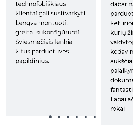
technofobiškiausi
dabar n
klientai gali susitvarkyti.
parduot
Lengva montuoti,
keturio
greitai sukonfigūruoti.
kurių ži
Šviesmečiais lenkia
valdyto
kitus parduotuvės
kodavim
papildinius.
aukščia
palaiky
dokume
fantasti
Labai a
rokai!