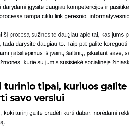
i darydami įgysite daugiau kompetencijos ir pasitik
 procesas tampa ciklu link geresnio, informatyvesnio 
šį procesą sužinosite daugiau apie tai, kas jums pa
, tada darysite daugiau to. Taip pat galite koreguoti
ami į atsiliepimus iš įvairių šaltinių, įskaitant save, 
r žmones, kurie su jumis susisiekė socialinėje žiniask
 turinio tipai, kuriuos galite
ti savo verslui
 kokį turinį galite pradėti kurti dabar, norėdami rek
lą.