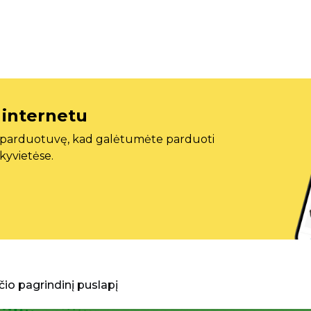
 internetu
ę parduotuvę, kad galėtumėte parduoti
ekyvietėse.
aščio pagrindinį puslapį