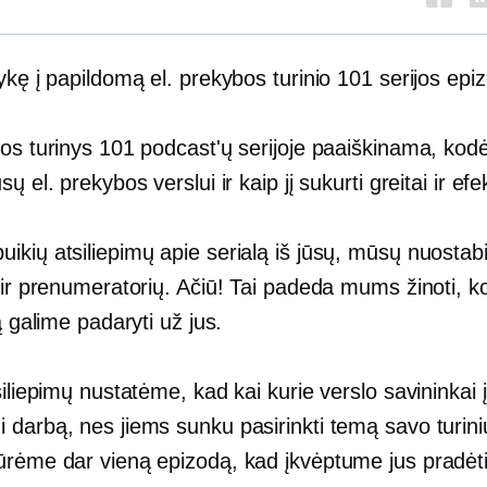
ykę į papildomą el. prekybos turinio 101 serijos epi
os turinys 101 podcast'ų serijoje paaiškinama, kodė
ų el. prekybos verslui ir kaip jį sukurti greitai ir efe
ikių atsiliepimų apie serialą iš jūsų, mūsų nuostab
 ir prenumeratorių. Ačiū! Tai padeda mums žinoti, k
ką galime padaryti už jus.
siliepimų nustatėme, kad kai kurie verslo savininkai į
darbą, nes jiems sunku pasirinkti temą savo turiniu
ūrėme dar vieną epizodą, kad įkvėptume jus pradėti