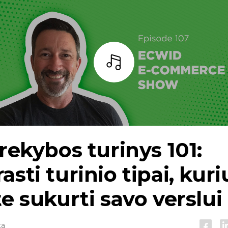
Baras
prekybos turinys 101:
asti turinio tipai, kur
te sukurti savo verslui
ta