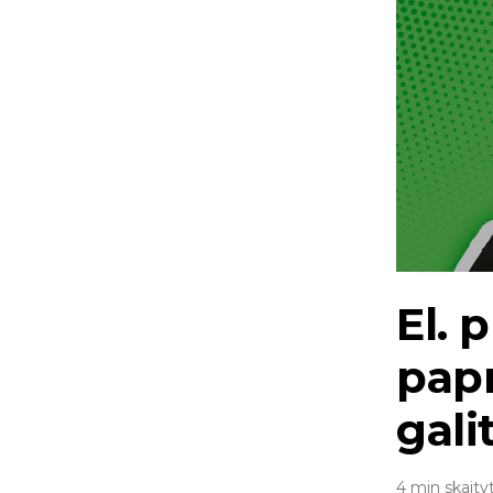
El. 
papr
gali
4 min skaity