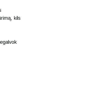
s
ūrimą, kils
negalvok