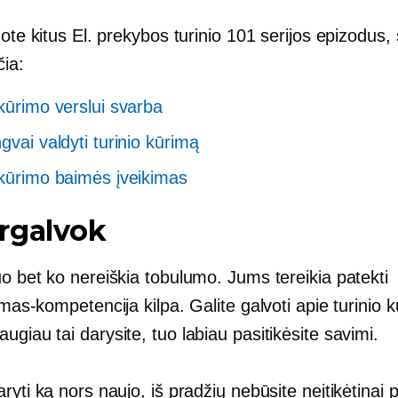
dote kitus El. prekybos turinio 101 serijos epizodus,
čia:
 kūrimo verslui svarba
gvai valdyti turinio kūrimą
 kūrimo baimės įveikimas
rgalvok
o bet ko nereiškia tobulumo. Jums tereikia patekti
jimas-kompetencija
kilpa. Galite galvoti apie turinio 
ugiau tai darysite, tuo labiau pasitikėsite savimi.
ryti ką nors naujo, iš pradžių nebūsite neįtikėtinai p