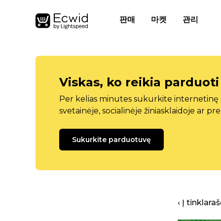
판매
마켓
관리
Viskas, ko reikia parduoti
Per kelias minutes sukurkite internetin
svetainėje, socialinėje žiniasklaidoje ar pr
Sukurkite parduotuvę
‹ Į tinklar