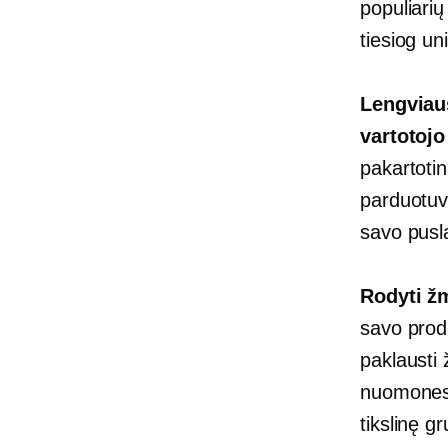
populiarių
tiesiog un
Lengviaus
vartotojo
pakartotin
parduotuvė
savo pusl
Rodyti žm
savo produ
paklausti
nuomones i
tikslinę g