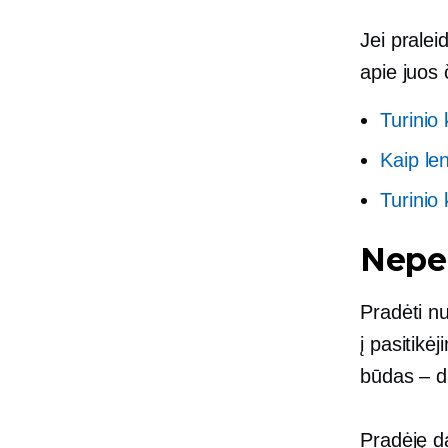
Jei pralei
apie juos 
Turinio
Kaip len
Turinio
Nepe
Pradėti nu
į
pasitikė
būdas –
da
Pradėję da