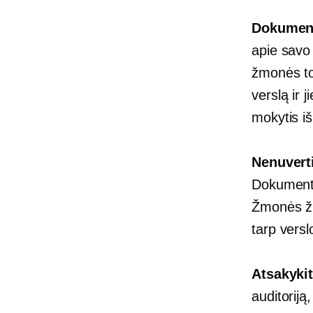
Dokument
apie savo 
žmonės to
verslą ir j
mokytis iš
Nenuverti
Dokumentuo
Žmonės ži
tarp versl
Atsakykit
auditoriją,