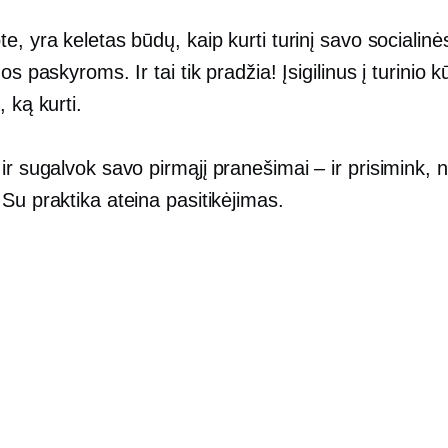
e, yra keletas būdų, kaip kurti turinį savo socialinė
os paskyroms. Ir tai tik pradžia! Įsigilinus į turinio k
, ką kurti.
 ir sugalvok savo pirmąjį
pranešimai – ir
prisimink, 
Su praktika ateina pasitikėjimas.