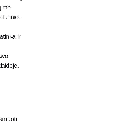
ėjimo
turinio.
tinka ir
savo
laidoje.
lamuoti