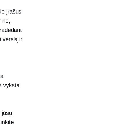
do įrašus
r ne,
pradedant
i verslą ir
ja.
s vyksta
 jūsų
inkite