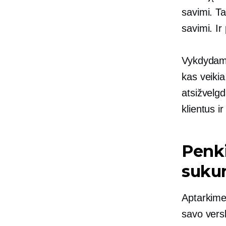
savimi. Ta
savimi. Ir
Vykdydami 
kas veikia
atsižvelgd
klientus i
Penki
sukur
Aptarkime,
savo vers