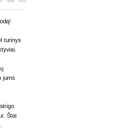
zodą!
l turinys
ktyviai.
ių
o jums
strigo
i. Štai
.