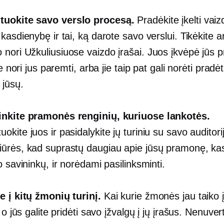
uokite savo verslo procesą.
Pradėkite įkelti vaiz
kasdienybę ir tai, ką darote savo verslui. Tikėkite a
 nori
Užkuliusiuose
vaizdo įrašai. Juos įkvėpė jūs 
ie nori jus paremti, arba jie taip pat gali norėti pradėt
 jūsų.
nkite pramonės renginių, kuriuose lankotės.
kite juos ir pasidalykite jų turiniu su savo auditori
ūrės, kad suprastų daugiau apie jūsų pramonę, ka
o savininkų, ir norėdami pasilinksminti.
e į kitų žmonių turinį.
Kai kurie žmonės jau taiko į
 o jūs galite pridėti savo įžvalgų į jų įrašus. Nenuvert