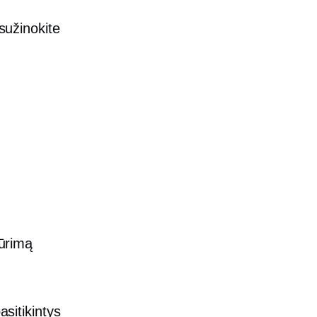
 sužinokite
kūrimą
asitikintys