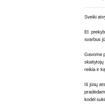
Sveiki atv
El. prekyb
svarbus jūs
Gavome pu
skaitytojų
reikia ir 
Iš jūsų at
pradėdami 
kodėl suk