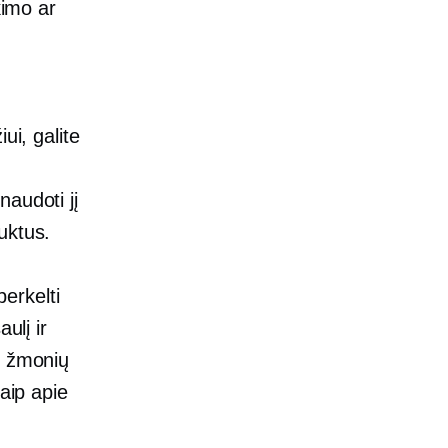
kimo ar
ui, galite
audoti jį
uktus.
perkelti
ulį ir
e žmonių
aip apie