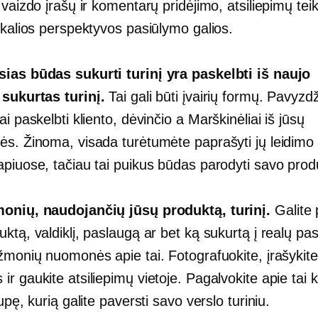
 vaizdo įrašų ir komentarų pridėjimo, atsiliepimų tei
ikalios perspektyvos pasiūlymo galios.
ias būdas sukurti turinį yra paskelbti iš naujo
 sukurtas
turinį.
Tai gali būti įvairių formų. Pavyzdži
ai paskelbti kliento, dėvinčio a
Marškinėliai
iš jūsų
s. Žinoma, visada turėtumėte paprašyti jų leidimo n
apiuose, tačiau tai puikus būdas parodyti savo prod
onių, naudojančių jūsų produktą, turinį.
Galite 
ktą, valdiklį, paslaugą ar bet ką sukurtą į realų pasa
 žmonių nuomonės apie tai. Fotografuokite, įrašykit
r gaukite atsiliepimų vietoje. Pagalvokite apie tai k
rupę, kurią galite paversti savo verslo turiniu.