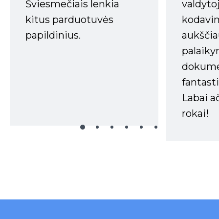
Šviesmečiais lenkia
valdyto
kitus parduotuvės
kodavim
papildinius.
aukščia
palaiky
dokume
fantasti
Labai a
rokai!