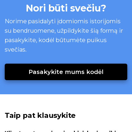
Nori būti svečiu?
Norime pasidalyti įdomiomis istorijomis
su bendruomene, užpildykite šią formą ir
pasakykite, kodėl būtumėte puikus
svečias.
Pasakykite mums kodėl
Taip pat klausykite