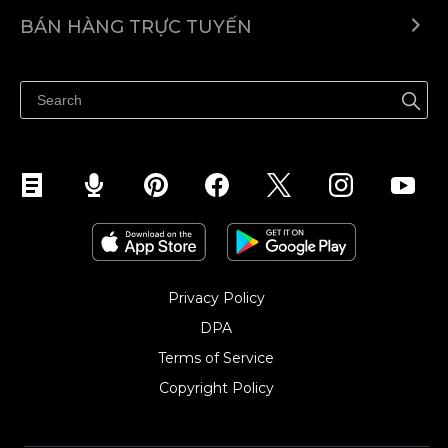
Ecwid.com
BÁN HÀNG TRỰC TUYẾN
Trung tâm trợ giúp
Bán ở bất cứ đâu
Quảng bá ở bất cứ đâu
Kiểm soát mọi thứ
Privacy Policy
DPA
Terms of Service
Copyright Policy‎