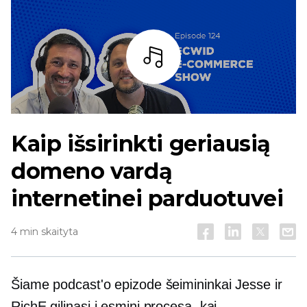
Baras
Kaip išsirinkti geriausią
domeno vardą
internetinei parduotuvei
4 min skaityta
Šiame podcast'o epizode šeimininkai Jesse ir
RichE gilinasi į esminį procesą, kai