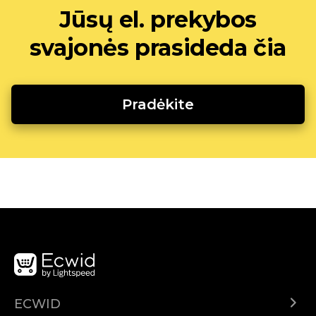
Jūsų el. prekybos
svajonės prasideda čia
Pradėkite
ECWID