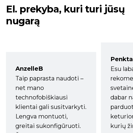
El. prekyba, kuri turi jūsų
nugarą
Penkta
AnzelleB
Esu lab
Taip paprasta naudoti –
rekomen
net mano
svetain
technofobiškiausi
dabar n
klientai gali susitvarkyti.
parduot
Lengva montuoti,
keturio
greitai sukonfigūruoti.
kurių ži