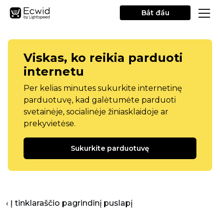
Bắt đầu
Viskas, ko reikia parduoti
internetu
Per kelias minutes sukurkite internetinę
parduotuvę, kad galėtumėte parduoti
svetainėje, socialinėje žiniasklaidoje ar
prekyvietėse.
Sukurkite parduotuvę
‹ Į tinklaraščio pagrindinį puslapį