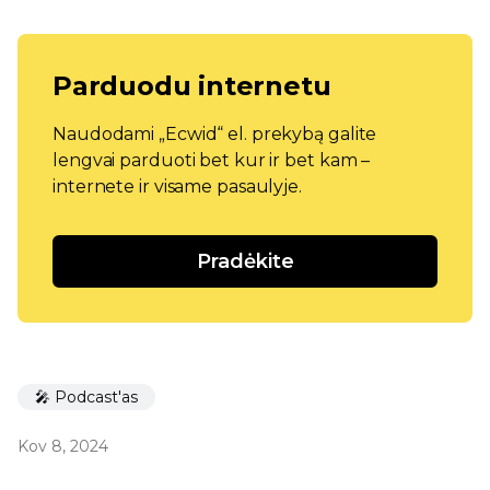
Parduodu internetu
Naudodami „Ecwid“ el. prekybą galite
lengvai parduoti bet kur ir bet kam –
internete ir visame pasaulyje.
Pradėkite
🎤 Podcast'as
Kov 8, 2024