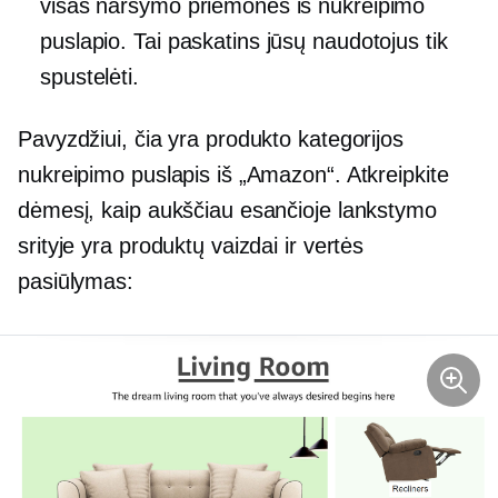
visas naršymo priemones iš nukreipimo
puslapio. Tai paskatins jūsų naudotojus tik
spustelėti.
Pavyzdžiui, čia yra produkto kategorijos
nukreipimo puslapis iš „Amazon“. Atkreipkite
dėmesį, kaip aukščiau esančioje lankstymo
srityje yra produktų vaizdai ir vertės
pasiūlymas: