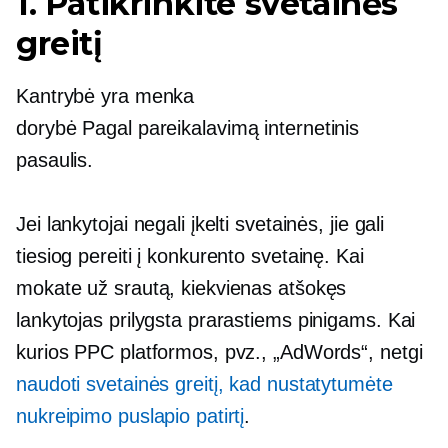
1. Patikrinkite svetainės
greitį
Kantrybė yra menka
dorybė
Pagal pareikalavimą
internetinis
pasaulis.
Jei lankytojai negali įkelti svetainės, jie gali
tiesiog pereiti į konkurento svetainę. Kai
mokate už srautą, kiekvienas atšokęs
lankytojas prilygsta prarastiems pinigams. Kai
kurios PPC platformos, pvz., „AdWords“, netgi
naudoti svetainės greitį, kad nustatytumėte
nukreipimo puslapio patirtį
.