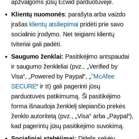
apžvalgoms jūsų Ecwid parduotuvėje.
Klientų nuomonės
: parašyta arba vaizdo
įrašas
klientų atsiliepimai
pridėti prie savo
socialinio įrodymo. Net teigiami klientų
tviteriai gali padėti.
Saugumo ženklai:
Pasitikėjimo antspaudai
ir saugumo ženkleliai (pvz., „Verified by
Visa“, „Powered by Paypal“, „
"McAfee
SECURE
“ ir tt) gali pagerinti jūsų
parduotuvės patikimumą. Ši pasitikėjimo
forma išnaudoja ženklelį slepiančio prekės
ženklo autoritetą (pvz., „Visa“ arba „Paypal“),
kad pagerintų jūsų pasitikėjimo suvokimą.
Socialiniai stebėjimai:
Didelis sekėjų