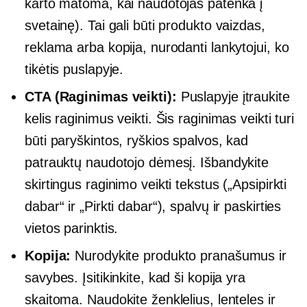
karto matoma, kai naudotojas patenka į
svetainę). Tai gali būti produkto vaizdas,
reklama arba kopija, nurodanti lankytojui, ko
tikėtis puslapyje.
CTA
(Raginimas veikti):
Puslapyje įtraukite
kelis raginimus veikti. Šis raginimas veikti turi
būti paryškintos, ryškios spalvos, kad
patrauktų naudotojo dėmesį. Išbandykite
skirtingus raginimo veikti tekstus („Apsipirkti
dabar“ ir „Pirkti dabar“), spalvų ir paskirties
vietos parinktis.
Kopija:
Nurodykite produkto pranašumus ir
savybes. Įsitikinkite, kad ši kopija yra
skaitoma. Naudokite ženklelius, lenteles ir