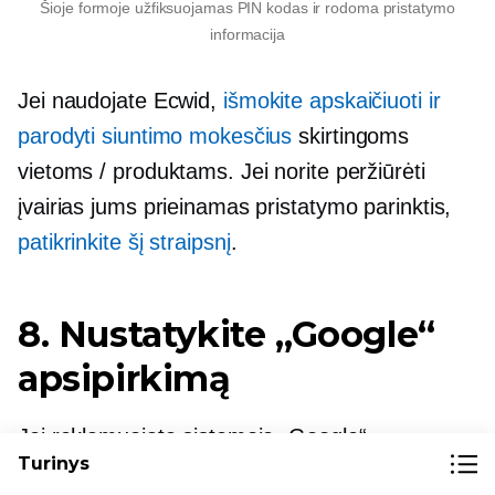
Šioje formoje užfiksuojamas PIN kodas ir rodoma pristatymo
informacija
Jei naudojate Ecwid,
išmokite apskaičiuoti ir
parodyti siuntimo mokesčius
skirtingoms
vietoms / produktams. Jei norite peržiūrėti
įvairias jums prieinamas pristatymo parinktis,
patikrinkite šį straipsnį
.
8. Nustatykite „Google“
apsipirkimą
Jei reklamuojate sistemoje „Google“
Turinys
apsipirkimas, pirmiausia turite įsitikinti, kad