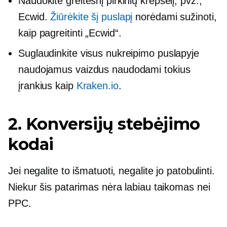
Naudokite greitesnį pirkinių krepšelį, pvz.,
Ecwid.
Žiūrėkite šį puslapį
norėdami sužinoti,
kaip pagreitinti „Ecwid“.
Suglaudinkite visus nukreipimo puslapyje
naudojamus vaizdus naudodami tokius
įrankius kaip
Kraken.io
.
2. Konversijų stebėjimo
kodai
Jei negalite to išmatuoti, negalite jo patobulinti.
Niekur šis patarimas nėra labiau taikomas nei
PPC.