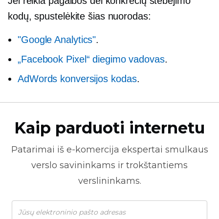
Jei reikia pagalbos dėl konkrečių stebėjimo
kodų, spustelėkite šias nuorodas:
"Google Analytics"
.
„Facebook Pixel“ diegimo vadovas
.
AdWords konversijos kodas
.
Kaip parduoti internetu
Patarimai iš
e-komercija
ekspertai smulkaus
verslo savininkams ir trokštantiems
verslininkams.