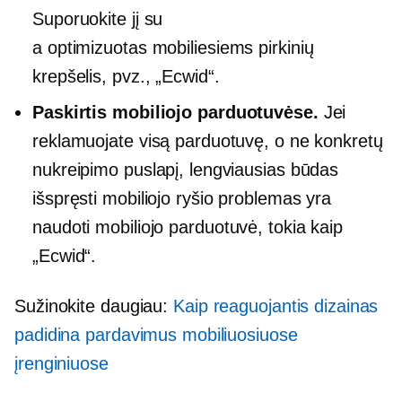
Suporuokite jį su
a
optimizuotas mobiliesiems
pirkinių
krepšelis, pvz., „Ecwid“.
Paskirtis
mobiliojo
parduotuvėse.
Jei
reklamuojate visą parduotuvę, o ne konkretų
nukreipimo puslapį, lengviausias būdas
išspręsti mobiliojo ryšio problemas yra
naudoti
mobiliojo
parduotuvė, tokia kaip
„Ecwid“.
Sužinokite daugiau:
Kaip reaguojantis dizainas
padidina pardavimus mobiliuosiuose
įrenginiuose