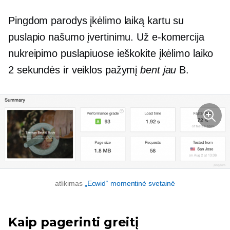
Pingdom parodys įkėlimo laiką kartu su
puslapio našumo įvertinimu. Už
e-komercija
nukreipimo puslapiuose ieškokite įkėlimo laiko
2 sekundės
ir veiklos pažymį
bent jau
B.
atlikimas
„Ecwid“ momentinė svetainė
Kaip pagerinti greitį