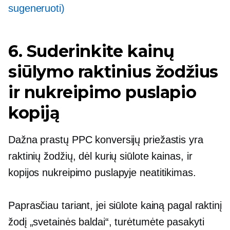
sugeneruoti)
6. Suderinkite kainų
siūlymo raktinius žodžius
ir nukreipimo puslapio
kopiją
Dažna prastų PPC konversijų priežastis yra
raktinių žodžių, dėl kurių siūlote kainas, ir
kopijos nukreipimo puslapyje neatitikimas.
Paprasčiau tariant, jei siūlote kainą pagal raktinį
žodį „svetainės baldai“, turėtumėte pasakyti