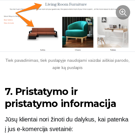
Tiek pavadinimas, tiek puslapyje naudojami vaizdai aiškiai parodo,
apie ką puslapis
7. Pristatymo ir
pristatymo informacija
Jūsų klientai nori žinoti du dalykus, kai patenka
į jus
e-komercija
svetainė: