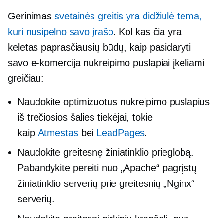
Gerinimas
svetainės greitis yra didžiulė tema,
kuri nusipelno savo įrašo
. Kol kas čia yra
keletas paprasčiausių būdų, kaip pasidaryti
savo
e-komercija
nukreipimo puslapiai įkeliami
greičiau:
Naudokite optimizuotus nukreipimo puslapius
iš
trečiosios šalies
tiekėjai, tokie
kaip
Atmestas
bei
LeadPages
.
Naudokite greitesnę žiniatinklio prieglobą.
Pabandykite pereiti nuo „Apache“ pagrįstų
žiniatinklio serverių prie greitesnių „Nginx“
serverių.