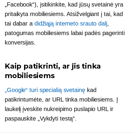
„Facebook“), įsitikinkite, kad jūsų svetainė yra
pritaikyta mobiliesiems. Atsižvelgiant į tai, kad
tai dabar a
didžiąją interneto srauto dalį
,
patogumas mobiliesiems
labai padės pagerinti
konversijas.
Kaip patikrinti, ar jis tinka
mobiliesiems
„Google“ turi specialią svetainę
kad
patikrintumėte, ar URL tinka mobiliesiems. Į
laukelį įveskite nukreipimo puslapio URL ir
paspauskite „Vykdyti testą“.