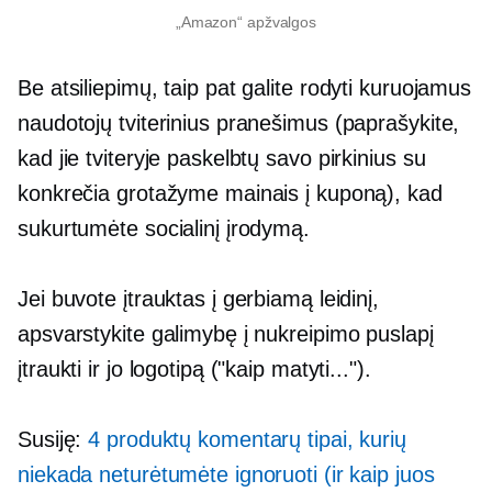
„Amazon“ apžvalgos
Be atsiliepimų, taip pat galite rodyti kuruojamus
naudotojų tviterinius pranešimus (paprašykite,
kad jie tviteryje paskelbtų savo pirkinius su
konkrečia grotažyme mainais į kuponą), kad
sukurtumėte socialinį įrodymą.
Jei buvote įtrauktas į gerbiamą leidinį,
apsvarstykite galimybę į nukreipimo puslapį
įtraukti ir jo logotipą ("kaip matyti...").
Susiję:
4 produktų komentarų tipai, kurių
niekada neturėtumėte ignoruoti (ir kaip juos