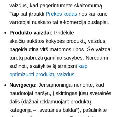
vaizdus, ​​kad pagerintumėte skaitomumą.
Taip pat įtraukti
Prekės kodas
nes kai kurie
vartotojai nuskaito tai
e-komercija
puslapiai.
Produkto vaizdai:
Pridėkite
skaičių
aukštos kokybės
produktų vaizdus, ​​
pageidautina virš matomos ribos. Šie vaizdai
turėtų pabrėžti gaminio savybes. Norėdami
sužinoti, skaitykite šį straipsnį
kaip
optimizuoti produktų vaizdus
.
Navigacija:
Jei sąmoningai nenorite, kad
naudotojai naršytų į skirtingas jūsų svetainės
dalis (dažnai reklamuojant produktų
kategoriją – „svetainės baldai“), pašalinkite