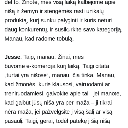
dėl to. Žinote, mes visą laiką kalbėjome apie
nišą ir žemyn ir stengėmės rasti unikalų
produktą, kurį sunku palyginti ir kuris neturi
daug konkurentų, ir susikurkite savo kategoriją.
Manau, kad radome tobulą.
Jesse
: Taip, manau. Žinai, mes
buvome
e-komercija
kurį laiką. Taigi citata
„turtai yra nišose“, manau, čia tinka. Manau,
kad žmonės, kurie klausosi, vairuodami ar
treniruodamiesi, galvokite apie tai
-
jei manote,
kad galbūt jūsų niša yra per maža – ji tikrai
nėra maža, jei pažvelgsite į visą šalį ar visą
pasaulį. Taigi, gerai, todėl patekę į šią nišą