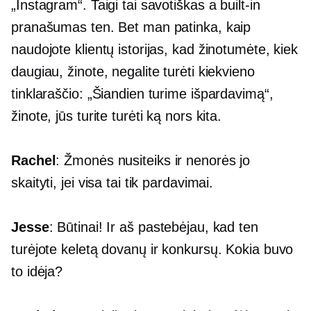
„Instagram“. Taigi tai savotiškas a
built-in
pranašumas ten. Bet man patinka, kaip
naudojote klientų istorijas, kad žinotumėte, kiek
daugiau, žinote, negalite turėti kiekvieno
tinklaraščio: „Šiandien turime išpardavimą“,
žinote, jūs turite turėti ką nors kita.
Rachel
: Žmonės nusiteiks ir nenorės jo
skaityti, jei visa tai tik pardavimai.
Jesse
: Būtinai! Ir aš pastebėjau, kad ten
turėjote keletą dovanų ir konkursų. Kokia buvo
to idėja?