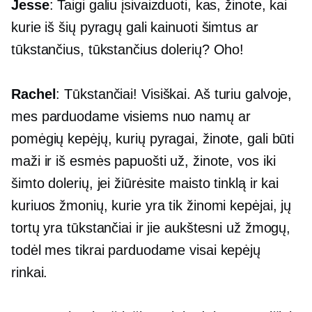
Jesse
: Taigi galiu įsivaizduoti, kas, žinote, kai
kurie iš šių pyragų gali kainuoti šimtus ar
tūkstančius, tūkstančius dolerių? Oho!
Rachel
: Tūkstančiai! Visiškai. Aš turiu galvoje,
mes parduodame visiems nuo namų ar
pomėgių kepėjų, kurių pyragai, žinote, gali būti
maži ir iš esmės papuošti už, žinote, vos iki
šimto dolerių, jei žiūrėsite maisto tinklą ir kai
kuriuos žmonių, kurie yra tik žinomi kepėjai, jų
tortų yra tūkstančiai ir jie aukštesni už žmogų,
todėl mes tikrai parduodame visai kepėjų
rinkai.