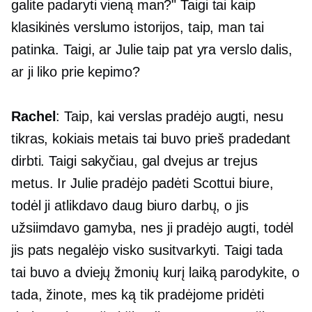
galite padaryti vieną man?" Taigi tai kaip
klasikinės verslumo istorijos, taip, man tai
patinka. Taigi, ar Julie taip pat yra verslo dalis,
ar ji liko prie kepimo?
Rachel
: Taip, kai verslas pradėjo augti, nesu
tikras, kokiais metais tai buvo prieš pradedant
dirbti. Taigi sakyčiau, gal dvejus ar trejus
metus. Ir Julie pradėjo padėti Scottui biure,
todėl ji atlikdavo daug biuro darbų, o jis
užsiimdavo gamyba, nes ji pradėjo augti, todėl
jis pats negalėjo visko susitvarkyti. Taigi tada
tai buvo a
dviejų žmonių
kurį laiką parodykite, o
tada, žinote, mes ką tik pradėjome pridėti