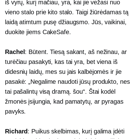
iš vyrų, kurį mačiau, yra, kai jie vežasi nuo
vieno stalo prie kito stalo. Taigi žiūrėdamas tą
laidą atimtum pusę džiaugsmo. Jūs, vaikinai,
duokite jiems CakeSafe.
Rachel
: Būtent. Tiesą sakant, aš nežinau, ar
turėčiau pasakyti, kas tai yra, bet viena iš
didesnių laidų, mes su jais kalbėjomės ir jie
pasakė: „Negalime naudoti jūsų produkto, nes
tai pašalintų visą dramą. šou“. Štai kodėl
žmonės įsijungia, kad pamatytų, ar pyragas
pavyks.
Richard
: Puikus skelbimas, kurį galima įdėti