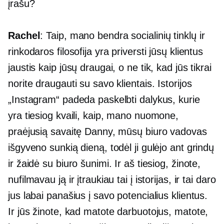
įrašu?
Rachel
: Taip, mano bendra socialinių tinklų ir
rinkodaros filosofija yra priversti jūsų klientus
jaustis kaip jūsų draugai, o ne tik, kad jūs tikrai
norite draugauti su savo klientais. Istorijos
„Instagram“ padeda paskelbti dalykus, kurie
yra tiesiog kvaili, kaip, mano nuomone,
praėjusią savaitę Danny, mūsų biuro vadovas
išgyveno sunkią dieną, todėl ji gulėjo ant grindų
ir žaidė su biuro šunimi. Ir aš tiesiog, žinote,
nufilmavau ją ir įtraukiau tai į istorijas, ir tai daro
jus labai panašius į savo potencialius klientus.
Ir jūs žinote, kad matote darbuotojus, matote,