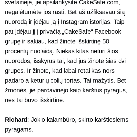
svetainėje, jei apsilankysite CakeSafe.com,
negalėtumėte jos rasti. Bet aš užfiksavau šią
nuorodą ir įdėjau ją į Instagram istorijas. Taip
pat įdėjau jį į privačią „CakeSafe“ Facebook
grupę ir sakiau, kad žinote išskirtinę 50
procentų nuolaidą. Niekas kitas neturi šios
nuorodos, išskyrus tai, kad jūs žinote šias dvi
grupes. Ir žinote, kad labai retai kas nors
padaro a
keturių colių
tortas. Tai mažytis. Bet
žmonės, jie pardavinėjo kaip karštus pyragus,
nes tai buvo išskirtinė.
Richard
: Jokio kalambūro, skirto karštiesiems
pyragams.