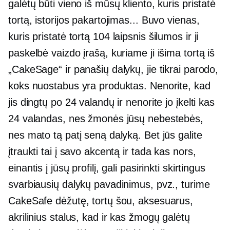
galėtų būti vieno iš mūsų kliento, kuris pristatė
tortą, istorijos pakartojimas... Buvo vienas,
kuris pristatė tortą
104 laipsnis
šilumos ir ji
paskelbė vaizdo įrašą, kuriame ji išima tortą iš
„CakeSage“ ir panašių dalykų, jie tikrai parodo,
koks nuostabus yra produktas. Nenorite, kad
jis dingtų po 24 valandų ir nenorite jo įkelti kas
24 valandas, nes žmonės jūsų nebestebės,
nes mato tą patį seną dalyką. Bet jūs galite
įtraukti tai į savo akcentą ir tada kas nors,
einantis į jūsų profilį, gali pasirinkti skirtingus
svarbiausių dalykų pavadinimus, pvz., turime
CakeSafe dėžutę, tortų šou, aksesuarus,
akrilinius stalus, kad ir kas žmogų galėtų