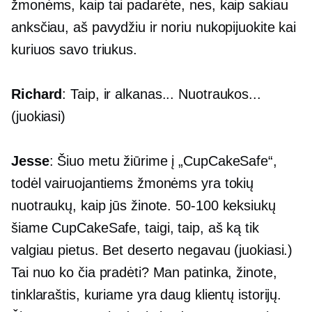
žmonėms, kaip tai padarėte, nes, kaip sakiau
anksčiau, aš pavydžiu ir noriu nukopijuokite kai
kuriuos savo triukus.
Richard
: Taip, ir alkanas... Nuotraukos...
(juokiasi)
Jesse
: Šiuo metu žiūrime į „CupCakeSafe“,
todėl vairuojantiems žmonėms yra tokių
nuotraukų, kaip jūs žinote.
50-100
keksiukų
šiame CupCakeSafe, taigi, taip, aš ką tik
valgiau pietus. Bet deserto negavau (juokiasi.)
Tai nuo ko čia pradėti? Man patinka, žinote,
tinklaraštis, kuriame yra daug klientų istorijų.