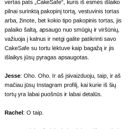
vertas pats „CakeSafe“, kuris iš esmės išlaiko
pilnai surinktą pakopinį tortą, vestuvinis tortas
arba, žinote, bet kokio tipo pakopinis tortas, jis
palaiko šaltą, apsaugo nuo smūgių ir viršūnių,
važiuoja į kalnus ir netgi galite patikrinti savo
CakeSafe su tortu lėktuve kaip bagažą ir jis
išlaikys jūsų pyragas apsaugotas.
Jesse
: Oho. Oho. Ir aš įsivaizduoju, taip, ir aš
mačiau jūsų Instagram profilį, kai kurie iš šių
tortų yra labai puošnūs ir labai detalūs.
Rachel
: O taip.