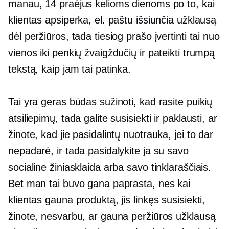
manau, 14 praėjus kelioms dienoms po to, kai
klientas apsiperka, el. paštu išsiunčia užklausą
dėl peržiūros, tada tiesiog prašo įvertinti tai nuo
vienos iki penkių žvaigždučių ir pateikti trumpą
tekstą, kaip jam tai patinka.
Tai yra geras būdas sužinoti, kad rasite puikių
atsiliepimų, tada galite susisiekti ir paklausti, ar
žinote, kad jie pasidalintų nuotrauka, jei to dar
nepadarė, ir tada pasidalykite ja su savo
socialine žiniasklaida arba savo tinklaraščiais.
Bet man tai buvo gana paprasta, nes kai
klientas gauna produktą, jis linkęs susisiekti,
žinote, nesvarbu, ar gauna peržiūros užklausą