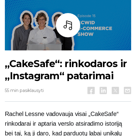
Baras
„CakeSafe“: rinkodaros ir
„Instagram“ patarimai
55 min pasiklausyti
Rachel Lessne vadovauja visai „CakeSafe“
rinkodarai ir aptaria verslo atsiradimo istoriją
bei tai, ką ji daro, kad parduotų labai unikalų