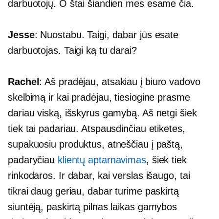
darbuotojų. O štai šiandien mes esame čia.
Jesse
: Nuostabu. Taigi, dabar jūs esate
darbuotojas. Taigi ką tu darai?
Rachel
: Aš pradėjau, atsakiau į biuro vadovo
skelbimą ir kai pradėjau, tiesiogine prasme
dariau viską, išskyrus gamybą. Aš netgi šiek
tiek tai padariau. Atspausdinčiau etiketes,
supakuosiu produktus, atneščiau į paštą,
padaryčiau
klientų aptarnavimas
, šiek tiek
rinkodaros. Ir dabar, kai verslas išaugo, tai
tikrai daug geriau, dabar turime paskirtą
siuntėją, paskirtą
pilnas laikas
gamybos