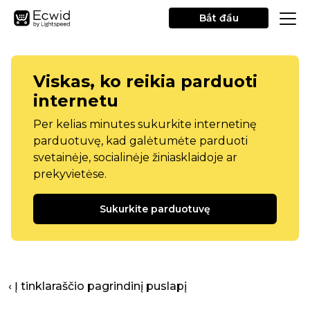
Bắt đầu
Viskas, ko reikia parduoti
internetu
Per kelias minutes sukurkite internetinę
parduotuvę, kad galėtumėte parduoti
svetainėje, socialinėje žiniasklaidoje ar
prekyvietėse.
Sukurkite parduotuvę
‹ Į tinklaraščio pagrindinį puslapį