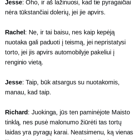
Jesse
: Oho, ir aš lažinuosi, kad tie pyragaičiai
nėra tūkstančiai dolerių, jei jie apvirs.
Rachel
: Ne, ir tai baisu, nes kaip kepėją
nuotaka gali paduoti į teismą, jei nepristatysi
torto, jei jis apvirs automobilyje pakeliui į
renginio vietą.
Jesse
: Taip, būk atsargus su nuotakomis,
manau, kad taip.
Richard
: Juokinga, jūs ten paminėjote Maisto
tinklą, nes pusė malonumo žiūrėti tas tortų
laidas yra pyragų karai. Neatsimenu, ką vienas