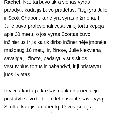
Rachel
: Na, tai buvo tik a
vienas vyras
parodyti, kada jis buvo pradėtas. Taigi yra Julie
ir Scott Chabon, kurie yra vyras ir žmona. Ir
Julie buvo profesionali vestuvinių tortų kepėja
apie 30 metų, o jos vyras Scottas buvo
inžinierius ir jis ką tik dirbo inžinerinėje įmonėje
maždaug 16 metų, ir, žinote, Julie kiekvieną
savaitgalį, žinote, padaryti visus šiuos
vestuvinius tortus ir pabandyti, ir ji pristatytų
juos į vietas.
Ir vieną kartą jai kažkas nutiko ir ji negalėjo
pristatyti savo torto, todėl nusiuntė savo vyrą
Scottą, kad jis atgabentų. O vos įsėdęs į