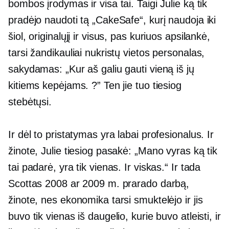
bombos įrodymas ir visa tai. Taigi Julie ką tik
pradėjo naudoti tą „CakeSafe“, kurį naudoja iki
šiol, originalųjį ir visus, pas kuriuos apsilankė,
tarsi žandikauliai nukristų vietos personalas,
sakydamas: „Kur aš galiu gauti vieną iš jų
kitiems kepėjams. ?” Ten jie tuo tiesiog
stebėtųsi.
Ir dėl to pristatymas yra labai profesionalus. Ir
žinote, Julie tiesiog pasakė: „Mano vyras ką tik
tai padarė, yra tik vienas. Ir viskas.“ Ir tada
Scottas 2008 ar 2009 m. prarado darbą,
žinote, nes ekonomika tarsi smuktelėjo ir jis
buvo tik vienas iš daugelio, kurie buvo atleisti, ir