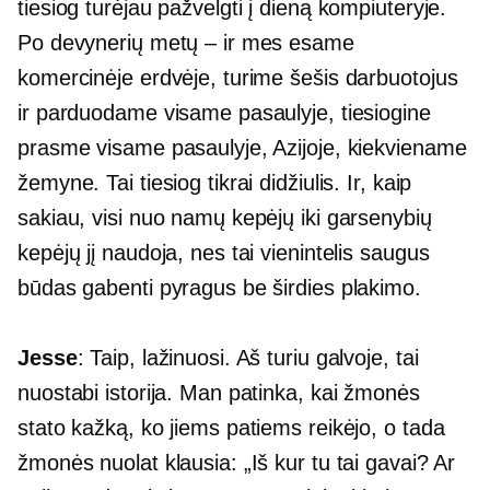
tiesiog turėjau pažvelgti į dieną kompiuteryje.
Po devynerių metų – ir mes esame
komercinėje erdvėje, turime šešis darbuotojus
ir parduodame visame pasaulyje, tiesiogine
prasme visame pasaulyje, Azijoje, kiekviename
žemyne. Tai tiesiog tikrai didžiulis. Ir, kaip
sakiau, visi nuo namų kepėjų iki garsenybių
kepėjų jį naudoja, nes tai vienintelis saugus
būdas gabenti pyragus be širdies plakimo.
Jesse
: Taip, lažinuosi. Aš turiu galvoje, tai
nuostabi istorija. Man patinka, kai žmonės
stato kažką, ko jiems patiems reikėjo, o tada
žmonės nuolat klausia: „Iš kur tu tai gavai? Ar