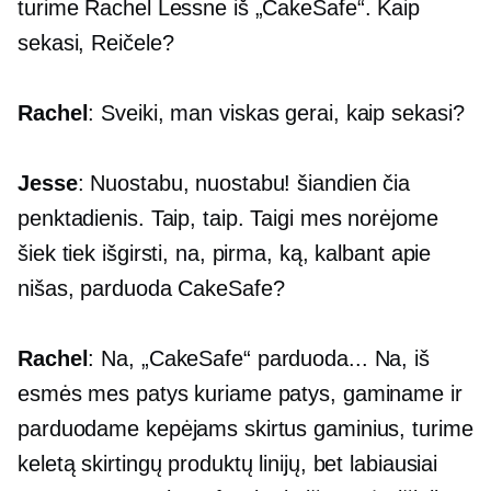
turime Rachel Lessne iš „CakeSafe“. Kaip
sekasi, Reičele?
Rachel
: Sveiki, man viskas gerai, kaip sekasi?
Jesse
: Nuostabu, nuostabu! šiandien čia
penktadienis. Taip, taip. Taigi mes norėjome
šiek tiek išgirsti, na, pirma, ką, kalbant apie
nišas, parduoda CakeSafe?
Rachel
: Na, „CakeSafe“ parduoda... Na, iš
esmės mes patys kuriame patys, gaminame ir
parduodame kepėjams skirtus gaminius, turime
keletą skirtingų produktų linijų, bet labiausiai