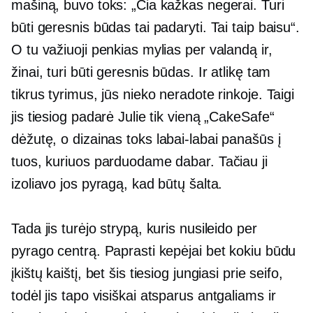
mašiną, buvo toks: „Čia kažkas negerai. Turi
būti geresnis būdas tai padaryti. Tai taip baisu“.
O tu važiuoji penkias mylias per valandą ir,
žinai, turi būti geresnis būdas. Ir atlikę tam
tikrus tyrimus, jūs nieko neradote rinkoje. Taigi
jis tiesiog padarė Julie tik vieną „CakeSafe“
dėžutę, o dizainas toks
labai-labai
panašūs į
tuos, kuriuos parduodame dabar. Tačiau ji
izoliavo jos pyragą, kad būtų šalta.
Tada jis turėjo strypą, kuris nusileido per
pyrago centrą. Paprasti kepėjai bet kokiu būdu
įkištų kaištį, bet šis tiesiog jungiasi prie seifo,
todėl jis tapo visiškai
atsparus antgaliams
ir