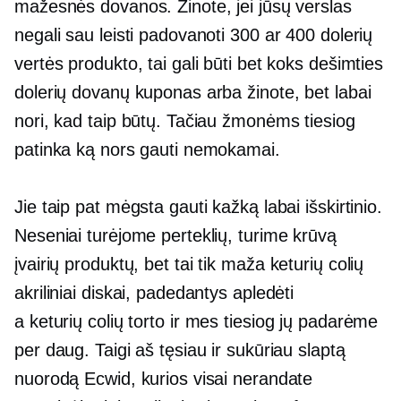
mažesnės dovanos. Žinote, jei jūsų verslas
negali sau leisti padovanoti 300 ar 400 dolerių
vertės produkto, tai gali būti bet koks dešimties
dolerių dovanų kuponas arba žinote, bet labai
nori, kad taip būtų. Tačiau žmonėms tiesiog
patinka ką nors gauti nemokamai.
Jie taip pat mėgsta gauti kažką labai išskirtinio.
Neseniai turėjome perteklių, turime krūvą
įvairių produktų, bet tai tik maža
keturių colių
akriliniai diskai, padedantys apledėti
a
keturių colių
torto ir mes tiesiog jų padarėme
per daug. Taigi aš tęsiau ir sukūriau slaptą
nuorodą Ecwid, kurios visai nerandate