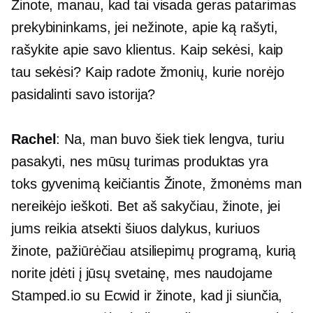
Žinote, manau, kad tai visada geras patarimas
prekybininkams, jei nežinote, apie ką rašyti,
rašykite apie savo klientus. Kaip sekėsi, kaip
tau sekėsi? Kaip radote žmonių, kurie norėjo
pasidalinti savo istorija?
Rachel
: Na, man buvo šiek tiek lengva, turiu
pasakyti, nes mūsų turimas produktas yra
toks
gyvenimą keičiantis
Žinote, žmonėms man
nereikėjo ieškoti. Bet aš sakyčiau, žinote, jei
jums reikia atsekti šiuos dalykus, kuriuos
žinote, pažiūrėčiau atsiliepimų programą, kurią
norite įdėti į jūsų svetainę, mes naudojame
Stamped.io su Ecwid ir žinote, kad ji siunčia,