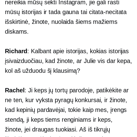
nereikia mūsų sekti Instagram, jie gali rasti
mūsų istorijas ir tada gauna tai
citata-necitata
išskirtinė, žinote, nuolaida šiems mažiems
diskams.
Richard
: Kalbant apie istorijas, kokias istorijas
įsivaizduočiau, kad žinote, ar Julie vis dar kepa,
kol aš užduodu šį klausimą?
Rachel
: Ji keps jų tortų parodoje, patikėkite ar
ne ten, kur vyksta pyragų konkursai, ir žinote,
kad kepinių pardavėjai, tokie kaip mes, įrengs
stendą, ji keps tiems renginiams ir keps,
žinote, jei draugas tuokiasi. Aš iš tikrųjų