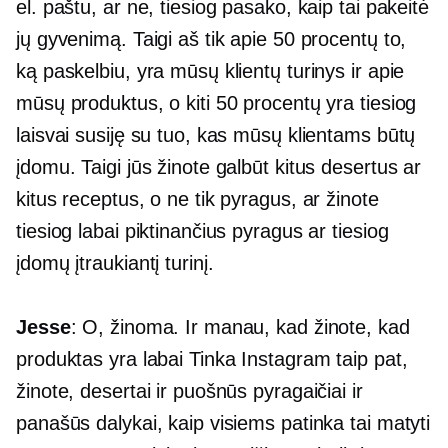
el. paštu, ar ne, tiesiog pasako, kaip tai pakeitė
jų gyvenimą. Taigi aš tik apie 50 procentų to,
ką paskelbiu, yra mūsų klientų turinys ir apie
mūsų produktus, o kiti 50 procentų yra tiesiog
laisvai susiję su tuo, kas mūsų klientams būtų
įdomu. Taigi jūs žinote galbūt kitus desertus ar
kitus receptus, o ne tik pyragus, ar žinote
tiesiog labai piktinančius pyragus ar tiesiog
įdomų įtraukiantį turinį.
Jesse
: O, žinoma. Ir manau, kad žinote, kad
produktas yra labai
Tinka Instagram
taip pat,
žinote, desertai ir puošnūs pyragaičiai ir
panašūs dalykai, kaip visiems patinka tai matyti