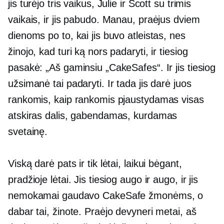
jis turėjo tris vaikus, Julie ir Scott su trimis
vaikais, ir jis pabudo. Manau, praėjus dviem
dienoms po to, kai jis buvo atleistas, nes
žinojo, kad turi ką nors padaryti, ir tiesiog
pasakė: „Aš gaminsiu „CakeSafes“. Ir jis tiesiog
užsimanė tai padaryti. Ir tada jis darė juos
rankomis, kaip rankomis pjaustydamas visas
atskiras dalis, gabendamas, kurdamas
svetainę.
Viską darė pats ir tik lėtai, laikui bėgant,
pradžioje lėtai. Jis tiesiog augo ir augo, ir jis
nemokamai gaudavo CakeSafe žmonėms, o
dabar tai, žinote. Praėjo devyneri metai, aš