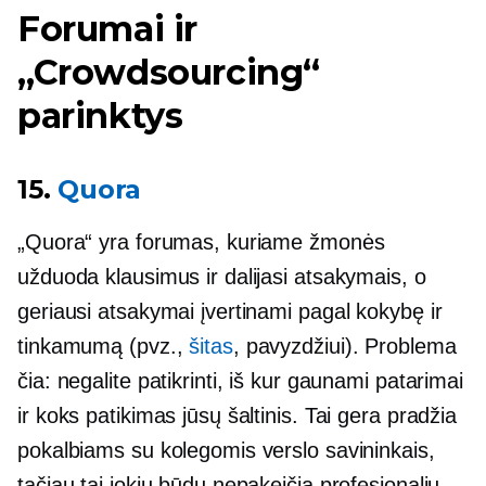
Forumai ir
„Crowdsourcing“
parinktys
15.
Quora
„Quora“ yra forumas, kuriame žmonės
užduoda klausimus ir dalijasi atsakymais, o
geriausi atsakymai įvertinami pagal kokybę ir
tinkamumą (pvz.,
šitas
, pavyzdžiui). Problema
čia: negalite patikrinti, iš kur gaunami patarimai
ir koks patikimas jūsų šaltinis. Tai gera pradžia
pokalbiams su kolegomis verslo savininkais,
tačiau tai jokiu būdu nepakeičia profesionalių