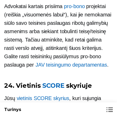
Advokatai kartais prisiima
pro-bono
projektai
(reiškia „visuomenės labui“), kai jie nemokamai
siūlo savo teisines paslaugas ribotų galimybių
asmenims arba siekiant tobulinti teisę/teisinę
sistemą. Tačiau atminkite, kad retai galima
rasti verslo atvejį, atitinkantį šiuos kriterijus.
Galite rasti teisininkų pasiūlymus
pro-bono
paslauga per
JAV teisingumo departamentas
.
24. Vietinis
SCORE
skyriuje
Jūsų
vietinis SCORE skyrius
, kuri sujungia
įmonių savininkus su mentoriais, gali būti puiki
Turinys
galimybė užmegzti ryšį su žmogumi, kuris gali