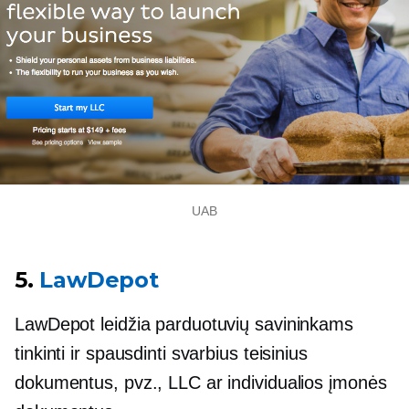
UAB
5.
LawDepot
LawDepot leidžia parduotuvių savininkams
tinkinti ir spausdinti svarbius teisinius
dokumentus, pvz., LLC ar individualios įmonės