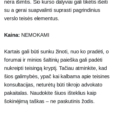
nėra išimtis. Šio kurso dalyviai gali tikėtis išeiti
su a
gerai suapvalinti
suprasti pagrindinius
verslo teisės elementus.
Kaina:
NEMOKAMI
Kartais gali būti sunku žinoti, nuo ko pradėti, o
forumai ir minios šaltinių paieška gali padėti
nukreipti teisingą kryptį. Tačiau atminkite, kad
šios galimybės, ypač kai kalbama apie teisines
konsultacijas, neturėtų būti tikrojo advokato
pakaitalas. Naudokite šiuos išteklius kaip
šokinėjimą
taškas – ne
paskutinis žodis.