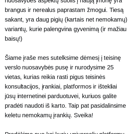
nuosavybės aspektų šuolis į naują įmonę yra
brangus ir nerealus paprastam žmogui. Tiesą
sakant, yra daug pigių (kartais net nemokamų)
variantų, kurie palengvina gyvenimą (ir mažiau
baisų!)
Šiame įraše mes sutelksime dėmesį į teisinę
verslo nuosavybės pusę ir nurodysime 25
vietas, kurias reikia rasti
pigus
teisinės
konsultacijos, įrankiai, platformos ir ištekliai
jūsų internetinei parduotuvei, kuriuos galite
pradėti naudoti iš karto. Taip pat pasidalinsime
keletu nemokamų įrankių. Sveika!