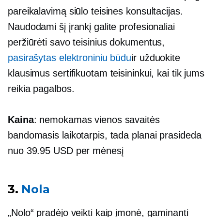
pareikalavimą siūlo teisines konsultacijas.
Naudodami šį įrankį galite profesionaliai
peržiūrėti savo teisinius dokumentus,
pasirašytas elektroniniu būdu
ir užduokite
klausimus sertifikuotam teisininkui, kai tik jums
reikia pagalbos.
Kaina
: nemokamas vienos savaitės
bandomasis laikotarpis, tada planai prasideda
nuo 39.95 USD per mėnesį
3.
Nola
„Nolo“ pradėjo veikti kaip įmonė, gaminanti