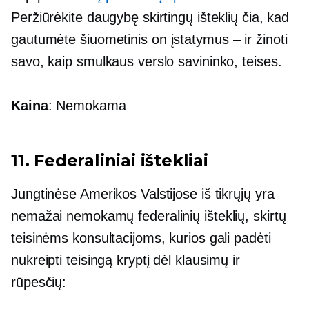
Peržiūrėkite daugybę skirtingų išteklių čia, kad
gautumėte
šiuometinis
on
įstatymus – ir
žinoti
savo, kaip smulkaus verslo savininko, teises.
Kaina
: Nemokama
11. Federaliniai ištekliai
Jungtinėse Amerikos Valstijose iš tikrųjų yra
nemažai nemokamų federalinių išteklių, skirtų
teisinėms konsultacijoms, kurios gali padėti
nukreipti teisingą kryptį dėl klausimų ir
rūpesčių: