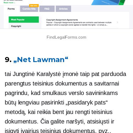
FindLegalForms.com
9.
„Net Lawman“
tai
Jungtinė Karalystė
įmonė taip pat parduoda
parengtus teisinius dokumentus a
savitarnai
pagrindu, kad smulkaus verslo savininkams
būtų lengviau pasirinkti „pasidaryk pats“
metodą, kai reikia bent jau rengti teisinius
dokumentus. Čia galite naršyti, atsisiųsti ir
įsigyti įvairius teisinius dokumentus, pvz.,