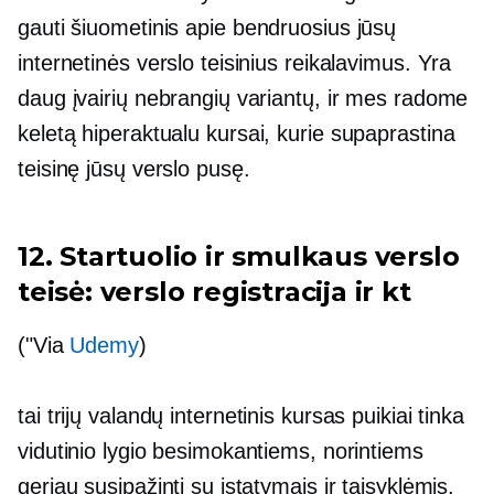
gauti
šiuometinis
apie bendruosius jūsų
internetinės verslo teisinius reikalavimus. Yra
daug įvairių nebrangių variantų, ir mes radome
keletą
hiperaktualu
kursai, kurie supaprastina
teisinę jūsų verslo pusę.
12. Startuolio ir smulkaus verslo
teisė: verslo registracija ir kt
("Via
Udemy
)
tai
trijų valandų
internetinis kursas puikiai tinka
vidutinio lygio besimokantiems, norintiems
geriau susipažinti su įstatymais ir taisyklėmis,