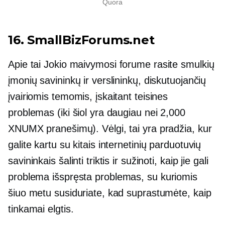
Quora
16. SmallBizForums.net
Apie tai
Jokio maivymosi
forume rasite smulkių
įmonių savininkų ir verslininkų, diskutuojančių
įvairiomis temomis, įskaitant teisines
problemas (iki šiol yra daugiau nei 2,000
XNUMX pranešimų). Vėlgi, tai yra pradžia, kur
galite kartu su kitais internetinių parduotuvių
savininkais šalinti triktis ir sužinoti, kaip jie gali
problema išspręsta
problemas, su kuriomis
šiuo metu susiduriate, kad suprastumėte, kaip
tinkamai elgtis.