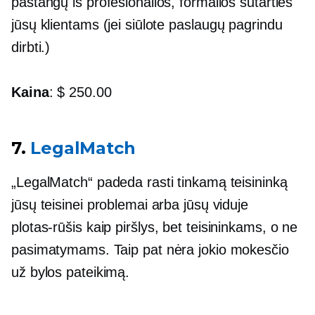
pastangų iš profesionalios, formalios sutarties
jūsų klientams (jei siūlote
paslaugų pagrindu
dirbti.)
Kaina
: $ 250.00
7.
LegalMatch
„LegalMatch“ padeda rasti tinkamą teisininką
jūsų teisinei problemai arba jūsų viduje
plotas-rūšis
kaip piršlys, bet teisininkams, o ne
pasimatymams. Taip pat nėra jokio mokesčio
už bylos pateikimą.