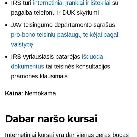
IRS turi
internetiniai įrankiai ir ištekliai
su
pagalba telefonu ir DUK skyriumi
JAV teisingumo departamento sąrašus
pro-bono
teisinių paslaugų teikėjai pagal
valstybę
IRS vyriausiasis patarėjas
išduoda
dokumentus
tai teisinės konsultacijos
pramonės klausimais
Kaina
: Nemokama
Dabar naršo kursai
Internetiniai kursai yra dar vienas geras būdas