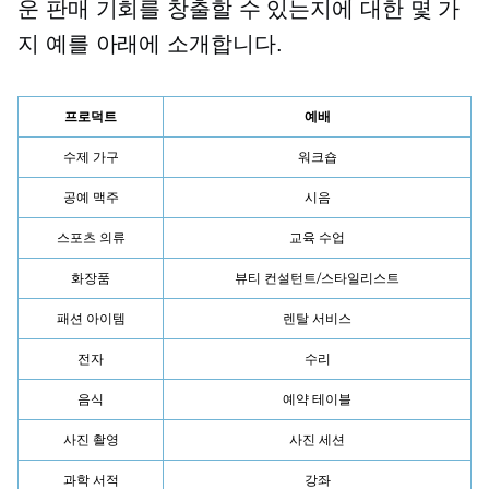
운 판매 기회를 창출할 수 있는지에 대한 몇 가
지 예를 아래에 소개합니다.
프로덕트
예배
수제 가구
워크숍
공예 맥주
시음
스포츠 의류
교육 수업
화장품
뷰티 컨설턴트/스타일리스트
패션 아이템
렌탈 서비스
전자
수리
음식
예약 테이블
사진 촬영
사진 세션
과학 서적
강좌