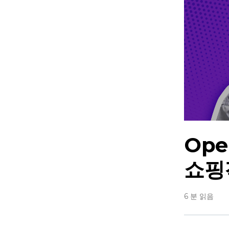
Op
쇼핑
6 분 읽음