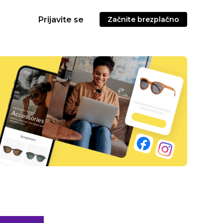
Prijavite se
Začnite brezplačno