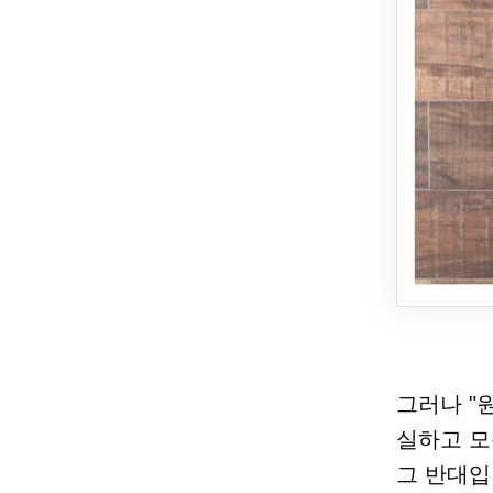
그러나 "
실하고 모
그 반대입