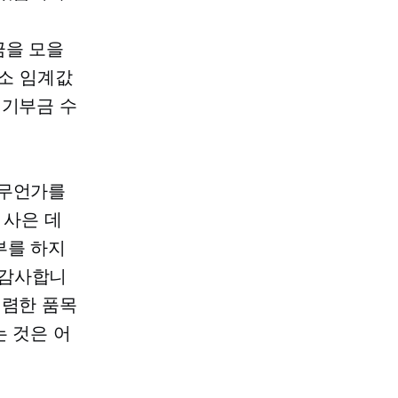
금을 모을
최소 임계값
 기부금 수
 무언가를
냥
사은
데
부를 하지
“감사합니
저렴한 품목
는 것은 어