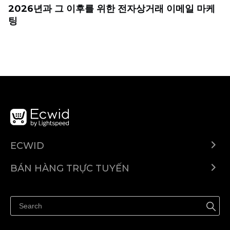
2026년과 그 이후를 위한 전자상거래 이메일 마케
팅
ECWID
Ecwid.com
BÁN HÀNG TRỰC TUYẾN
Trung tâm trợ giúp
Bán ở bất cứ đâu
Quảng bá ở bất cứ đâu
Kiểm soát mọi thứ