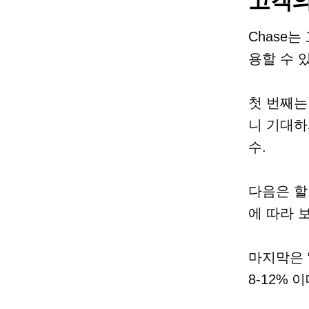
고객의
Chase
용할 수 
첫 번째는
니 기대하
수.
다음은 할
에 따라 
마지막은 “
8-12%
이