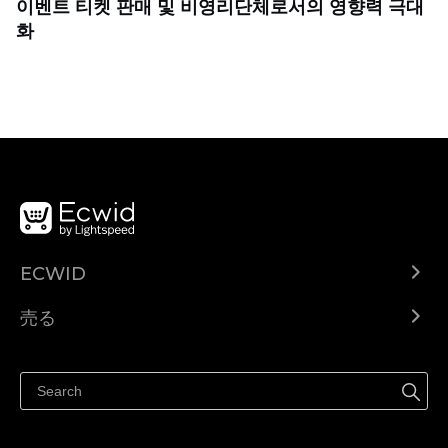
이벤트 티켓 판매 및 비영리단체로서의 영향력 극대
화
ECWID
Ecwid.com
売る
ヘルプセンター
どこでも売る
Facebookで販売する
Instagramで販売する