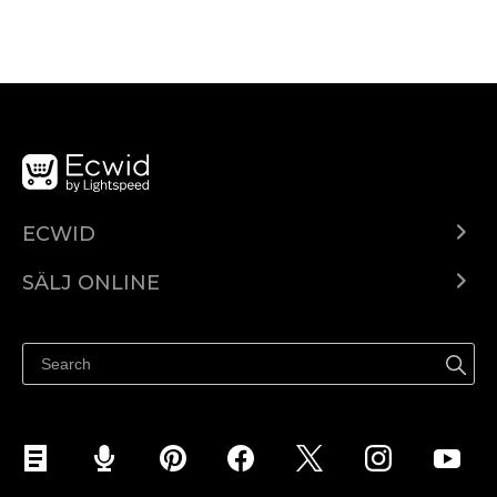
ECWID
Ecwid.com
SÄLJ ONLINE
Pris
Sälj överallt
Hjälpcenter
Sälj på Facebook
Sälj på Instagram