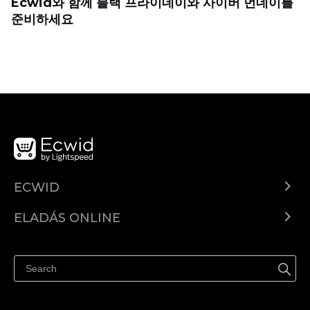
Ecwid와 함께 블랙 프라이데이와 사이버 먼데이를
준비하세요
ECWID
Ecwid.com
ELADÁS ONLINE
Árkalkuláció
Eladni mindenhol
Súgó
Eladás a Facebookon
Eladás Instagramon