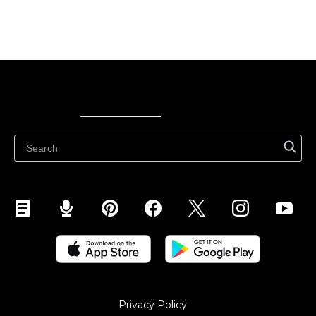
Ecwid
Ecwid
Ecwidi ajaveeb
Abikeskus
Privacy Policy