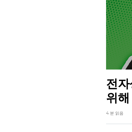
전자
위해
4 분 읽음